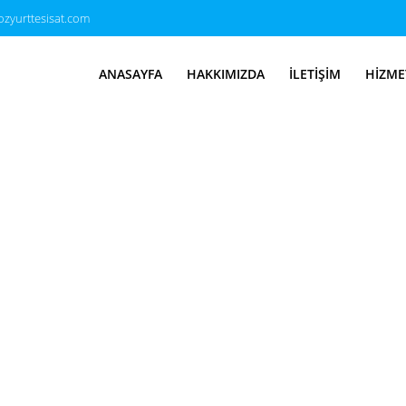
zyurttesisat.com
ANASAYFA
HAKKIMIZDA
İLETIŞIM
HIZME
sisat