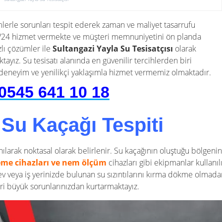
mlerle sorunları tespit ederek zaman ve maliyet tasarrufu
 7/24 hizmet vermekte ve müşteri memnuniyetini ön planda
ızlı çözümler ile
Sultangazi Yayla Su Tesisatçısı
olarak
ayız. Su tesisatı alanında en güvenilir tercihlerden biri
 deneyim ve yenilikçi yaklaşımla hizmet vermemiz olmaktadır.
0545 641 10 18
 Su Kaçağı Tespiti
anılarak noktasal olarak belirlenir. Su kaçağının oluştuğu bölgeni
eme cihazları ve nem ölçüm
cihazları gibi ekipmanlar kullanılı
 ev veya iş yerinizde bulunan su sızıntılarını kırma dökme olmad
leri büyük sorunlarınızdan kurtarmaktayız.