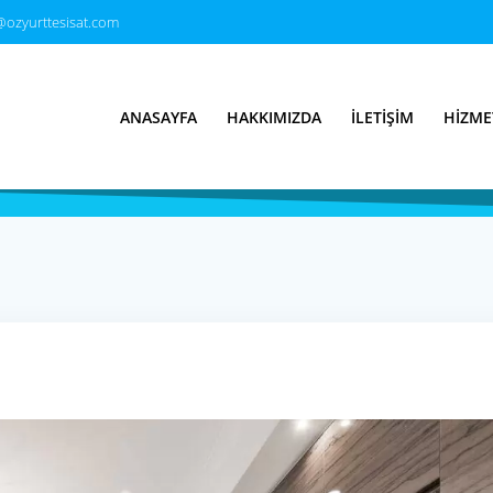
@ozyurttesisat.com
ayla Tesisatçı & S
ANASAYFA
HAKKIMIZDA
İLETIŞIM
HIZME
Türkiye’nin Tesisatçısı 7/24 Hizmet