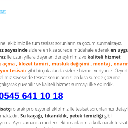
sat
nel ekibimiz ile tüm tesisat sorunlarınıza çözüm sunmaktayız.
ız sayesinde
sizlere en kısa sürede müdahale ederek
en uyg
mız
ile uzun yıllara dayanan deneyimimiz ve
kaliteli hizmet
lık açma , klozet tamiri , musluk değişimi , montaj , onar
syon tesisatı
gibi birçok alanda sizlere hizmet veriyoruz. Özyurt
limiz sayesinde tesisat sorunlarınızı en kısa sürede çözüme
lışarak güvenilir ve kaliteli hizmet sunmayı ilke edindik.
0545 641 10 18
isatçı
olarak profesyonel ekibimiz ile tesisat sorunlarınızı detayl
nmaktadır.
Su kaçağı, tıkanıklık, petek temizliği
gibi
apıyoruz. Aynı zamanda modern ekipmanlarımızı kullanarak tesisat