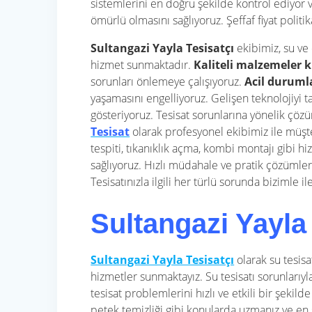
sistemlerini en doğru şekilde kontrol ediyor 
ömürlü olmasını sağlıyoruz. Şeffaf fiyat pol
Sultangazi Yayla Tesisatçı
ekibimiz, su ve 
hizmet sunmaktadır.
Kaliteli malzemeler 
sorunları önlemeye çalışıyoruz.
Acil duruml
yaşamasını engelliyoruz. Gelişen teknolojiyi 
gösteriyoruz.
Tesisat sorunlarına yönelik çöz
Tesisat
olarak profesyonel ekibimiz ile müşte
tespiti, tıkanıklık açma, kombi montajı gibi h
sağlıyoruz. Hızlı müdahale ve pratik çözümler 
Tesisatınızla ilgili her türlü sorunda bizimle 
Sultangazi Yayla
Sultangazi Yayla Tesisatçı
olarak su tesis
hizmetler sunmaktayız. Su tesisatı sorunlarıyla
tesisat problemlerini hızlı ve etkili bir şekild
petek temizliği gibi konularda uzmanız ve en