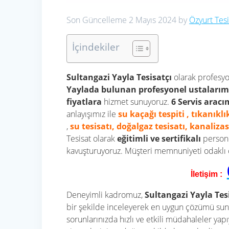
Son Güncelleme 2 Mayıs 2024 by
Özyurt Tesi
İçindekiler
Sultangazi Yayla Tesisatçı
olarak profesyo
Yaylada bulunan profesyonel ustalarım
fiyatlara
hizmet sunuyoruz.
6 Servis aracı
anlayışımız ile
su kaçağı tespiti , tıkanık
,
su tesisatı, doğalgaz tesisatı, kanaliza
Tesisat olarak
eğitimli ve sertifikalı
persone
kavuşturuyoruz. Müşteri memnuniyeti odaklı ça
İletişim :
Deneyimli kadromuz,
Sultangazi Yayla Tes
bir şekilde inceleyerek en uygun çözümü su
sorunlarınızda hızlı ve etkili müdahaleler y