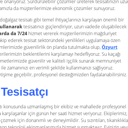
ve onarıyoruz. Sürdürülebilir çözümler üreterek tesisatınızın uzu
itikamızla da müşterilerimize ekonomik çözümler sunuyoruz.
doğalgaz tesisatı gibi temel ihtiyaçlarınızı karşılayan önemli bir
kullanarak
tesisatınızı güçlendiriyor, uzun vadede oluşabilecek
arda da 7/24
hizmet vererek müşterilerimizin mağduriyet
takip ederek tesisat sektöründeki yenilikleri uygulamaya özen
ümlerimizde güvenilirlik ön planda tutulmakta olup,
Özyurt
rilerimizin beklentilerini karşılamayı hedefliyoruz. Su kaçağı
izmetlerimizde güvenilir ve kaliteli işçilik sunarak memnuniyet
ile zamanınızı en verimli şekilde kullanmanızı sağlıyoruz.
iletişime geçebilir, profesyonel desteğimizden faydalanabilirsiniz.
 Tesisatçı
atı konusunda uzmanlaşmış bir ekibiz ve mahallede profesyonel
 karşılaşanlar için günün her saati hizmet veriyoruz. Ekiplerimiz,
e çözmek için donanımlı ve deneyimlidir. Su sızıntıları, tıkanıklıkla
 son teknoloji ekipmanlarımızla hizmet sunmaktayız. Evinizin vey