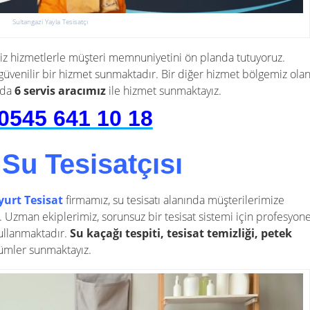
Sultangazi Yayla Tesisatçı
miz hizmetlerle müşteri memnuniyetini ön planda tutuyoruz.
güvenilir bir hizmet sunmaktadır. Bir diğer hizmet bölgemiz ola
 da
6 servis aracımız
ile hizmet sunmaktayız.
0545 641 10 18
 Su Tesisatçısı
yurt Tesisat
firmamız, su tesisatı alanında müşterilerimize
. Uzman ekiplerimiz, sorunsuz bir tesisat sistemi için profesyone
ullanmaktadır.
Su kaçağı tespiti, tesisat temizliği, petek
özümler sunmaktayız.