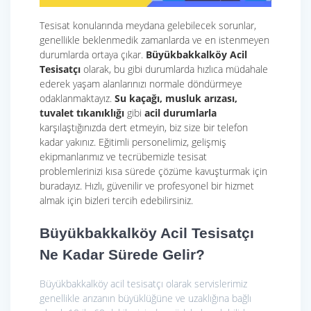
Tesisat konularında meydana gelebilecek sorunlar,
genellikle beklenmedik zamanlarda ve en istenmeyen
durumlarda ortaya çıkar.
Büyükbakkalköy Acil
Tesisatçı
olarak, bu gibi durumlarda hızlıca müdahale
ederek yaşam alanlarınızı normale döndürmeye
odaklanmaktayız.
Su kaçağı, musluk arızası,
tuvalet tıkanıklığı
gibi
acil durumlarla
karşılaştığınızda dert etmeyin, biz size bir telefon
kadar yakınız. Eğitimli personelimiz, gelişmiş
ekipmanlarımız ve tecrübemizle tesisat
problemlerinizi kısa sürede çözüme kavuşturmak için
buradayız. Hızlı, güvenilir ve profesyonel bir hizmet
almak için bizleri tercih edebilirsiniz.
Büyükbakkalköy Acil Tesisatçı
Ne Kadar Sürede Gelir?
Büyükbakkalköy acil tesisatçı olarak servislerimiz
genellikle arızanın büyüklüğüne ve uzaklığına bağlı