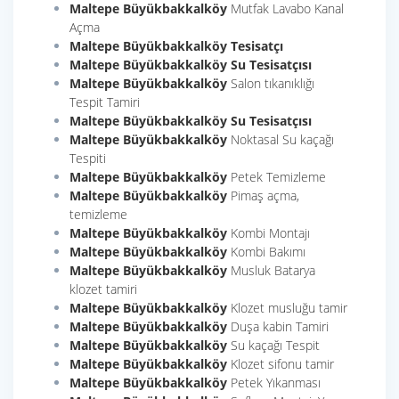
Maltepe Büyükbakkalköy
Mutfak Lavabo Kanal
Açma
Maltepe Büyükbakkalköy
Tesisatçı
Maltepe Büyükbakkalköy
Su Tesisatçısı
Maltepe Büyükbakkalköy
Salon tıkanıklığı
Tespit Tamiri
Maltepe Büyükbakkalköy Su Tesisatçısı
Maltepe Büyükbakkalköy
Noktasal Su kaçağı
Tespiti
Maltepe Büyükbakkalköy
Petek Temizleme
Maltepe Büyükbakkalköy
Pimaş açma,
temizleme
Maltepe Büyükbakkalköy
Kombi Montajı
Maltepe Büyükbakkalköy
Kombi Bakımı
Maltepe Büyükbakkalköy
Musluk Batarya
klozet tamiri
Maltepe Büyükbakkalköy
Klozet musluğu tamir
Maltepe Büyükbakkalköy
Duşa kabin Tamiri
Maltepe Büyükbakkalköy
Su kaçağı Tespit
Maltepe Büyükbakkalköy
Klozet sifonu tamir
Maltepe Büyükbakkalköy
Petek Yıkanması