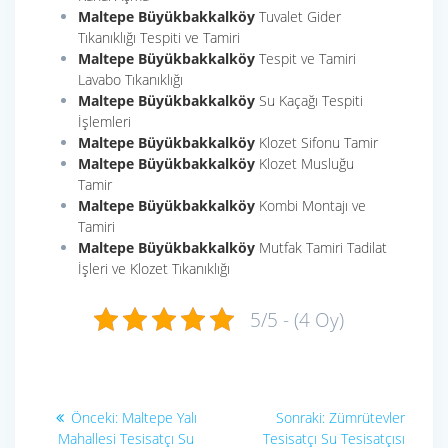
Maltepe Büyükbakkalköy
Tuvalet Gider
Tıkanıklığı Tespiti ve Tamiri
Maltepe Büyükbakkalköy
Tespit ve Tamiri
Lavabo Tıkanıklığı
Maltepe Büyükbakkalköy
Su Kaçağı Tespiti
İşlemleri
Maltepe Büyükbakkalköy
Klozet Sifonu Tamir
Maltepe Büyükbakkalköy
Klozet Musluğu
Tamir
Maltepe Büyükbakkalköy
Kombi Montajı ve
Tamiri
Maltepe Büyükbakkalköy
Mutfak Tamiri Tadilat
İşleri ve Klozet Tıkanıklığı
5/5 - (4 Oy)
Yazı
Önceki
Sonraki
Önceki:
Maltepe Yalı
Sonraki:
Zümrütevler
yazı:
yazı:
Mahallesi Tesisatçı Su
Tesisatçı Su Tesisatçısı