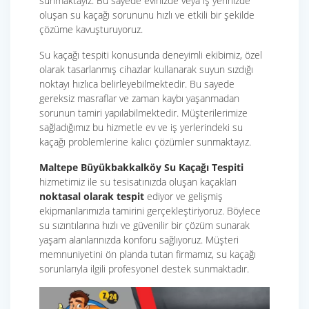
sunmaktayız. Bu sayede evinizde veya iş yerinizde
oluşan su kaçağı sorununu hızlı ve etkili bir şekilde
çözüme kavuşturuyoruz.
Su kaçağı tespiti konusunda deneyimli ekibimiz, özel
olarak tasarlanmış cihazlar kullanarak suyun sızdığı
noktayı hızlıca belirleyebilmektedir. Bu sayede
gereksiz masraflar ve zaman kaybı yaşanmadan
sorunun tamiri yapılabilmektedir. Müşterilerimize
sağladığımız bu hizmetle ev ve iş yerlerindeki su
kaçağı problemlerine kalıcı çözümler sunmaktayız.
Maltepe Büyükbakkalköy Su Kaçağı Tespiti
hizmetimiz ile su tesisatınızda oluşan kaçakları
noktasal olarak tespit
ediyor ve gelişmiş
ekipmanlarımızla tamirini gerçekleştiriyoruz. Böylece
su sızıntılarına hızlı ve güvenilir bir çözüm sunarak
yaşam alanlarınızda konforu sağlıyoruz. Müşteri
memnuniyetini ön planda tutan firmamız, su kaçağı
sorunlarıyla ilgili profesyonel destek sunmaktadır.