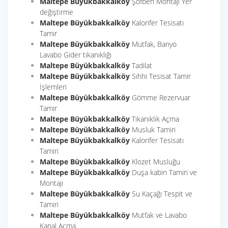
Maltepe Büyükbakkalköy
Şofben Montajı Yer
değiştirme
Maltepe Büyükbakkalköy
Kalorifer Tesisatı
Tamir
Maltepe Büyükbakkalköy
Mutfak, Banyo
Lavabo Gider tıkanıklığı
Maltepe Büyükbakkalköy
Tadilat
Maltepe Büyükbakkalköy
Sıhhi Tesisat Tamir
İşlemleri
Maltepe Büyükbakkalköy
Gömme Rezervuar
Tamir
Maltepe Büyükbakkalköy
Tıkanıklık Açma
Maltepe Büyükbakkalköy
Musluk Tamiri
Maltepe Büyükbakkalköy
Kalorifer Tesisatı
Tamiri
Maltepe Büyükbakkalköy
Klozet Musluğu
Maltepe Büyükbakkalköy
Duşa kabin Tamiri ve
Montajı
Maltepe Büyükbakkalköy
Su Kaçağı Tespit ve
Tamiri
Maltepe Büyükbakkalköy
Mutfak ve Lavabo
Kanal Açma