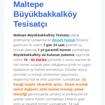
Maltepe
Büyükbakkalköy
Tesisatçı
Maltepe Büyükbakkalköy Tesisatçı
olarak
profesyonel ustalarımız ile
Özyurt Tesisat
firmamız
güvencesi ile sizlere
7 gün 24 saat
güvenilir su
tesisatı alanında
1 yıl garantili hizmet
sunmaktayız.
Büyükbakkalköy da bulunan şubemiz
sayesinde
sizlere
10 – 60 dakika
içerisinde 5 servis aracımız ile
hızlı hizmet sunarak yakın olduğumuz içinde en uygun
fiyatlarla en iyi hizmeti vermekteyiz. Evinizde veya iş
yerinizde su tesisatı problemleri yaşıyorsanız,
ekiplerimiz hızlı ve etkili çözümler sunmaktadır.
Su
kaçağı tespiti, tıkanıklık açma , klozet musluk
tamiri değişimi ,sıhhi tesisat montajı, petek
temizliği
gibi konularda uzmanız ve profesyonel bir
şekilde sizlere hizmet sunmaktayız. Ekibimiz güler
yüzlü ve garantili hizmet sunmaktadır. 24 saat