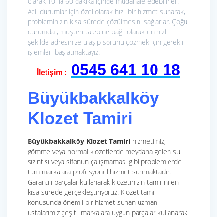
olarak 10 ila 60 dakika içinde müdahale edebilirler.
Acil durumlar için özel olarak hızlı bir hizmet sunarak,
probleminizin kısa sürede çözülmesini sağlarlar. Çoğu
durumda , müşteri talebine bağlı olarak en hızlı
şekilde adresinize ulaşıp sorunu çözmek için gerekli
işlemleri başlatmaktayız.
0545 641 10 18
İletişim :
Büyükbakkalköy
Klozet Tamiri
Büyükbakkalköy Klozet Tamiri
hizmetimiz,
gömme veya normal klozetlerde meydana gelen su
sızıntısı veya sifonun çalışmaması gibi problemlerde
tüm markalara profesyonel hizmet sunmaktadır.
Garantili parçalar kullanarak klozetinizin tamirini en
kısa sürede gerçekleştiriyoruz. Klozet tamiri
konusunda önemli bir hizmet sunan uzman
ustalarımız çeşitli markalara uygun parçalar kullanarak