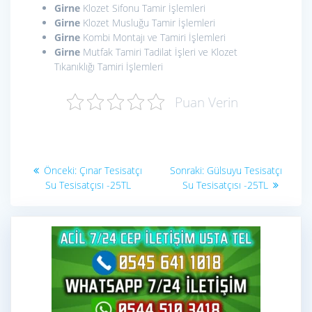
Girne
Klozet Sifonu Tamir İşlemleri
Girne
Klozet Musluğu Tamir İşlemleri
Girne
Kombi Montajı ve Tamiri İşlemleri
Girne
Mutfak Tamiri Tadilat İşleri ve Klozet
Tıkanıklığı Tamiri İşlemleri
Puan Verin
Yazı
Önceki
Sonraki
Önceki:
Çınar Tesisatçı
Sonraki:
Gülsuyu Tesisatçı
yazı:
yazı:
gezinmesi
Su Tesisatçısı -25TL
Su Tesisatçısı -25TL