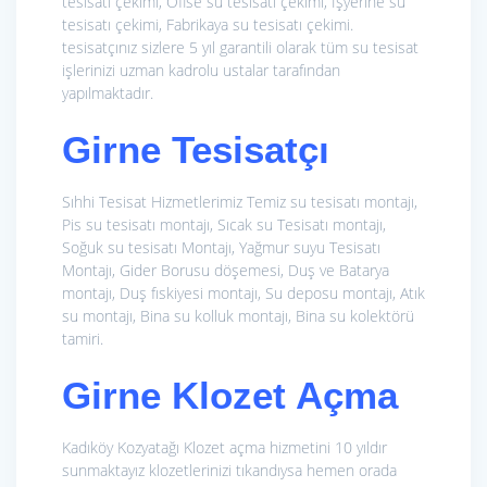
tesisatı çekimi, Ofise su tesisatı çekimi, İşyerine su
tesisatı çekimi, Fabrikaya su tesisatı çekimi.
tesisatçınız sizlere 5 yıl garantili olarak tüm su tesisat
işlerinizi uzman kadrolu ustalar tarafından
yapılmaktadır.
Girne Tesisatçı
Sıhhi Tesisat Hizmetlerimiz
Temiz su tesisatı montajı,
Pis su tesisatı montajı, Sıcak su Tesisatı montajı,
Soğuk su tesisatı Montajı, Yağmur suyu Tesisatı
Montajı, Gider Borusu döşemesi, Duş ve Batarya
montajı, Duş fıskiyesi montajı, Su deposu montajı, Atık
su montajı, Bina su kolluk montajı, Bina su kolektörü
tamiri.
Girne Klozet Açma
Kadıköy Kozyatağı Klozet açma hizmetini 10 yıldır
sunmaktayız klozetlerinizi tıkandıysa hemen orada