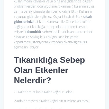
kullanımdan Kaynaklı Veya bina ana giderinde oluşan
problemlerden doalyı(çökme, tıkanma .) kulanım suyu
geri teperek pimaşlardan geri çıkabilir Ettik Kullanım
suyunuz giderden gitmez .Özyurt tesisat Ettik
tıkalı
giderlerinizi
atık su Kamerası ile Önce kontrolünü
sağlayarak tıkanıklığa sebep olan problemi tespit
ediyor.
Tıkanıklık
sebebi belli olduktan sonra robot
cihazlar ile yaklaşık 30 dk gibi kısa bir yerde
kapatılması isteniyorsa kırmadan tıkanıklığın% 99
açılmasını istiyor.
Tıkanıklığa Sebep
Olan Etkenler
Nelerdir?
-Tuvaletlere atılan tuvalet kağıdı ruloları
-Suda erimeyen tuvalet kağıdının tuvalete atılması