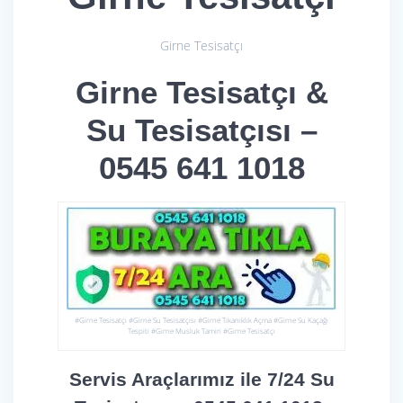
Girne Tesisatçı
Girne Tesisatçı &
Su Tesisatçısı –
0545 641 1018
#Girne Tesisatçı #Girne Su Tesisatçısı #Girne Tıkanıklık Açma #Girne Su Kaçağı
Tespiti #Girne Musluk Tamiri #Girne Tesisatçı
Servis Araçlarımız ile 7/24 Su