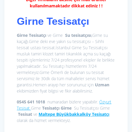
kullanılmamaktadır dikkat ediniz ! !
Girne Tesisatçı
Girne Tesisatçı
ve Girne
Su tesisatçısı
,Girne su
kaçağı.Girne deki eve yakın su tesisatçısı – Sıhhi
tesisat ustası tesisat.İstanbul Girne Su Tesisatçısı
musluk tamiri klozet tamiri tıkanıklık açma su kaçağı
tespiti işlemleriniz 7/24 profesyonel ekipler ile birlikte
yapılmaktadır. Su Tesisatçı hizmetlerini 7/24
vermekteyiz.Girne Ömerli de bulunan su tesisat
servisimiz ile 30dk da tüm mahalleler servis hizmet
garantisi.Hemen arayıp her sorununuz için
Uzman
ekibimizden fiyat bilgisi ve fikir alabilirsiniz.
0545 641 1018
numaradan bizlere yapabilir.
Özyurt
Tesisat
Girne
Tesisatçı Girne
Su Tesisatçısı Girne
Tesisat
ve
Maltepe Büyükbakkalköy Tesisatçı
olarak da hizmet vermekteyiz.