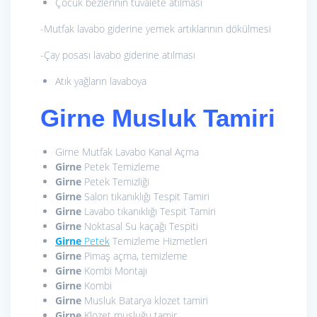
Çocuk bezlerinin tuvalete atılması
-Mutfak lavabo giderine yemek artıklarının dökülmesi
-Çay posası lavabo giderine atılması
Atık yağların lavaboya
Girne Musluk Tamiri
Girne Mutfak Lavabo Kanal Açma
Girne
Petek Temizleme
Girne
Petek Temizliği
Girne
Salon tıkanıklığı Tespit Tamiri
Girne
Lavabo tıkanıklığı Tespit Tamiri
Girne
Noktasal Su kaçağı Tespiti
Girne
Petek
Temizleme Hizmetleri
Girne
Pimaş açma, temizleme
Girne
Kombi Montajı
Girne
Kombi
Girne
Musluk Batarya klozet tamiri
Girne
Klozet musluğu tamir