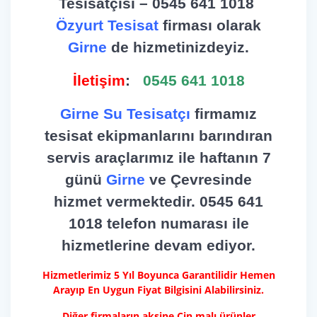
Tesisatçısı – 0545 641 1018
Özyurt Tesisat
firması olarak
Girne
de hizmetinizdeyiz.
İletişim
:
0545 641 1018
Girne Su Tesisatçı
firmamız
tesisat ekipmanlarını barındıran
servis araçlarımız ile haftanın 7
günü
Girne
ve Çevresinde
hizmet vermektedir. 0545 641
1018 telefon numarası ile
hizmetlerine devam ediyor.
Hizmetlerimiz 5 Yıl Boyunca Garantilidir Hemen
Arayıp En Uygun Fiyat Bilgisini Alabilirsiniz.
Diğer firmaların aksine Çin malı ürünler