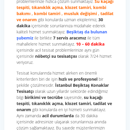
problemlerinize hızlıca çözüm sunmaktayız.
Su kaçağı
tespiti, tıkanıklık açma, klozet tamiri, kombi
bakımı , kombi tamiri , musluk değişimi , tadilat
ve onarım
gibi konularda uzman ekiplerimiz,
30
dakika
içerisinde sorunlarınıza müdahale ederek
kaliteli hizmet sunmaktayız.
Beşiktaş da bulunan
şubemiz
ile birlikte
7 servis aracımız
ile tüm
mahallelere hizmet sunmaktayız.
10 – 60 dakika
içerisinde acil tesisat problemlerinize aynı gün
içerisinde
nöbetçi su tesisatçısı
olarak 7/24 hizmet
veriyoruz.
Tesisat konularında hizmet alırken en önemli
kriterlerden biri de işin
hızlı ve profesyonel
bir
şekilde çözülmesidir.
İstanbul Beşiktaş Konaklar
Tesisatçı
olarak uzun yıllardır sektörde edindiğimiz
bilgi
birikimi ve tecrübe
sayesinde,
su kaçağı
tespiti, tıkanıklık açma, klozet tamiri, tadilat ve
onarım
gibi konularda en iyi hizmeti sunmaktayız.
Aynı zamanda
acil durumlarda
da 30 dakika
içerisinde adresinize ulaşarak sorunlarınıza anında
çözüm sağlamaktayız. Bu sayede müşterilerimizin