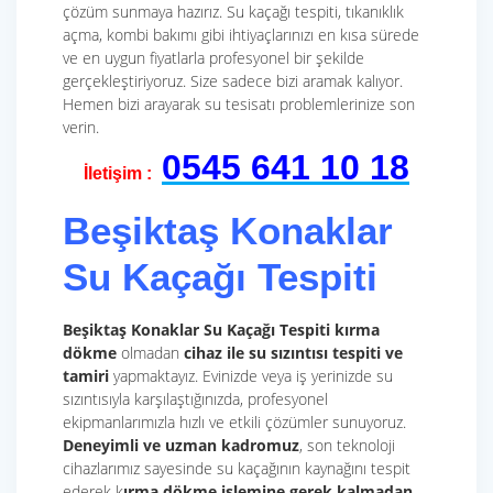
çözüm sunmaya hazırız. Su kaçağı tespiti, tıkanıklık
açma, kombi bakımı gibi ihtiyaçlarınızı en kısa sürede
ve en uygun fiyatlarla profesyonel bir şekilde
gerçekleştiriyoruz. Size sadece bizi aramak kalıyor.
Hemen bizi arayarak su tesisatı problemlerinize son
verin.
0545 641 10 18
İletişim :
Beşiktaş Konaklar
Su Kaçağı Tespiti
Beşiktaş Konaklar Su Kaçağı Tespiti
kırma
dökme
olmadan
cihaz ile su sızıntısı tespiti ve
tamiri
yapmaktayız. Evinizde veya iş yerinizde su
sızıntısıyla karşılaştığınızda, profesyonel
ekipmanlarımızla hızlı ve etkili çözümler sunuyoruz.
Deneyimli ve uzman kadromuz
, son teknoloji
cihazlarımız sayesinde su kaçağının kaynağını tespit
ederek k
ırma dökme işlemine gerek
kalmadan