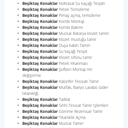
Beşiktaş Konaklar
Noktasal Su kaçağı Tespiti
Beşiktaş Konaklar
Petek Temizleme
Beşiktaş Konaklar
Pimaş açma, temizleme
Beşiktaş Konaklar
Kombi Montajı
Beşiktaş Konaklar
Kombi Bakımı
Beşiktaş Konaklar
Musluk Batarya klozet tamiri
Beşiktaş Konaklar
Klozet musluğu tamir
Beşiktaş Konaklar
Duşa kabin Tamiri
Beşiktaş Konaklar
Su kaçağı Tespit
Beşiktaş Konaklar
Klozet sifonu tamir
Beşiktaş Konaklar
Petek Yıkanması
Beşiktaş Konaklar
Şofben Montajı Yer
değiştirme
Beşiktaş Konaklar
Kalorifer Tesisatı Tamir
Beşiktaş Konaklar
Mutfak, Banyo Lavabo Gider
tıkanıklığı
Beşiktaş Konaklar
Tadilat
Beşiktaş Konaklar
Sıhhi Tesisat Tamir İşlemleri
Beşiktaş Konaklar
Gömme Rezervuar Tamir
Beşiktaş Konaklar
Tıkanıklık Açma
Beşiktaş Konaklar
Musluk Tamiri