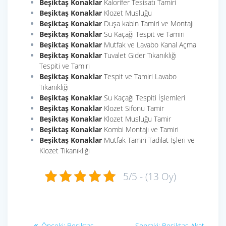
Beşiktaş Konaklar
Kalorifer Tesisatı Tamiri
Beşiktaş Konaklar
Klozet Musluğu
Beşiktaş Konaklar
Duşa kabin Tamiri ve Montajı
Beşiktaş Konaklar
Su Kaçağı Tespit ve Tamiri
Beşiktaş Konaklar
Mutfak ve Lavabo Kanal Açma
Beşiktaş Konaklar
Tuvalet Gider Tıkanıklığı
Tespiti ve Tamiri
Beşiktaş Konaklar
Tespit ve Tamiri Lavabo
Tıkanıklığı
Beşiktaş Konaklar
Su Kaçağı Tespiti İşlemleri
Beşiktaş Konaklar
Klozet Sifonu Tamir
Beşiktaş Konaklar
Klozet Musluğu Tamir
Beşiktaş Konaklar
Kombi Montajı ve Tamiri
Beşiktaş Konaklar
Mutfak Tamiri Tadilat İşleri ve
Klozet Tıkanıklığı
5/5 - (13 Oy)
Yazı
Önceki
Sonraki
Önceki:
Beşiktaş
Sonraki:
Beşiktaş Akat