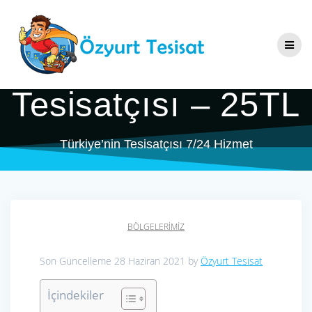
Skip
Antakya Serinyol
to
content
Tesisatçı & Su
Tesisatçısı – 25TL
Türkiye’nin Tesisatçısı 7/24 Hizmet
BÖLGELERIMIZ
Son Güncelleme 28 Haziran 2021 by
Özyurt Tesisat
İçindekiler