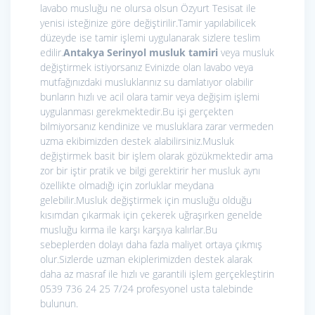
lavabo musluğu ne olursa olsun Özyurt Tesisat ile
yenisi isteğinize göre değiştirilir.Tamir yapılabilicek
düzeyde ise tamir işlemi uygulanarak sizlere teslim
edilir.
Antakya Serinyol musluk tamiri
veya musluk
değiştirmek istiyorsanız Evinizde olan lavabo veya
mutfağınızdaki musluklarınız su damlatıyor olabilir
bunların hızlı ve acil olara tamir veya değişim işlemi
uygulanması gerekmektedir.Bu işi gerçekten
bilmiyorsanız kendinize ve musluklara zarar vermeden
uzma ekibimizden destek alabilirsiniz.Musluk
değiştirmek basit bir işlem olarak gözükmektedir ama
zor bir iştir pratik ve bilgi gerektirir her musluk aynı
özellikte olmadığı için zorluklar meydana
gelebilir.Musluk değiştirmek için musluğu olduğu
kısımdan çıkarmak için çekerek uğraşırken genelde
musluğu kırma ile karşı karşıya kalırlar.Bu
sebeplerden dolayı daha fazla maliyet ortaya çıkmış
olur.Sizlerde uzman ekiplerimizden destek alarak
daha az masraf ile hızlı ve garantili işlem gerçekleştirin
0539 736 24 25 7/24 profesyonel usta talebinde
bulunun.