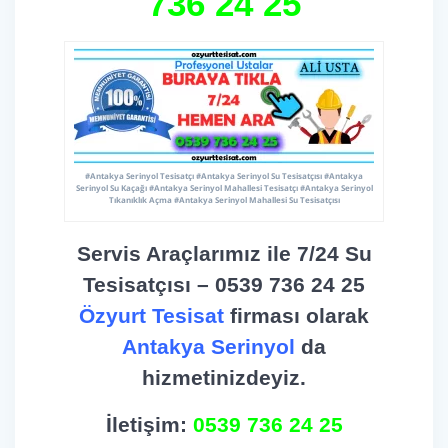
736 24 25
#Antakya Serinyol Tesisatçı #Antakya Serinyol Su Tesisatçısı #Antakya
Serinyol Su Kaçağı #Antakya Serinyol Mahallesi Tesisatçı #Antakya Serinyol
Tıkanıklık Açma #Antakya Serinyol Mahallesi Su Tesisatçısı
Servis Araçlarımız ile 7/24 Su
Tesisatçısı – 0539 736 24 25
Özyurt Tesisat
firması olarak
Antakya Serinyol
da
hizmetinizdeyiz.
İletişim:
0539 736 24 25