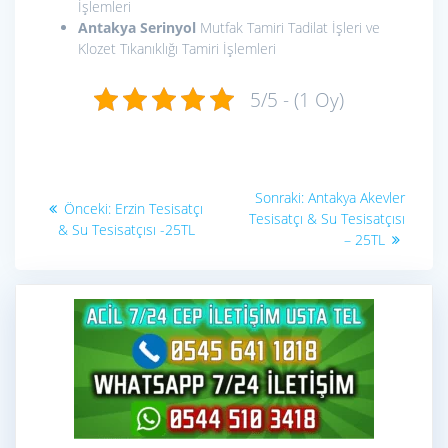
İşlemleri
Antakya Serinyol
Mutfak Tamiri Tadilat İşleri ve
Klozet Tıkanıklığı Tamiri İşlemleri
5/5 - (1 Oy)
Yazı
Sonraki
Sonraki:
Antakya Akevler
Önceki
Önceki:
Erzin Tesisatçı
yazı:
gezinmesi
Tesisatçı & Su Tesisatçısı
yazı:
& Su Tesisatçısı -25TL
– 25TL