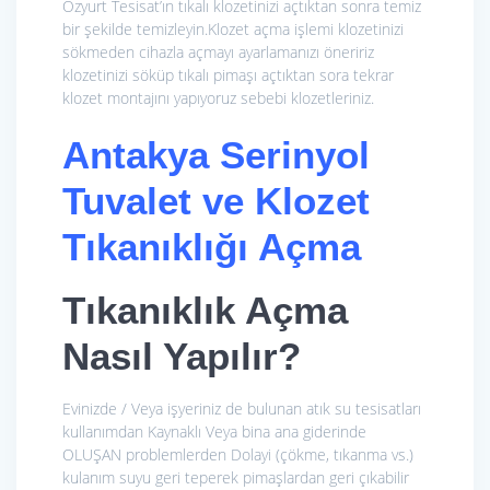
Özyurt Tesisat’ın tıkalı klozetinizi açtıktan sonra temiz
bir şekilde temizleyin.Klozet açma işlemi klozetinizi
sökmeden cihazla açmayı ayarlamanızı öneririz
klozetinizi söküp tıkalı pimaşı açtıktan sora tekrar
klozet montajını yapıyoruz sebebi klozetleriniz.
Antakya Serinyol
Tuvalet ve Klozet
Tıkanıklığı Açma
Tıkanıklık Açma
Nasıl Yapılır?
Evinizde / Veya işyeriniz de bulunan atık su tesisatları
kullanımdan Kaynaklı Veya bina ana giderinde
OLUŞAN problemlerden Dolayi (çökme, tıkanma vs.)
kulanım suyu geri teperek pimaşlardan geri çıkabilir