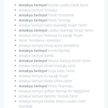
Antakya Serinyol
Mutfak Lavabo Kanal Açma
Antakya Serinyol Tesisatçı
Antakya Serinyol
Petek Temizleme
Antakya Serinyol
Petek Temizliği
Antakya Serinyol Salon tıkanıklığı Tespit Tamiri
Antakya Serinyol
Lavabo tıkanıklığı Tespit Tamiri
Antakya Serinyol Noktasal Su kaçağı Tespiti
Petek Temizleme Hizmetleri
Antakya Serinyol Pimaş açma, temizleme
Antakya Serinyol
Kombi Montajı
Antakya Serinyol Kombi
Antakya Serinyol
Musluk Batarya klozet tamiri
Antakya Serinyol Klozet musluğu tamir
Antakya Serinyol
Duşa kabin Tamiri
Antakya Serinyol Su kaçağı Tespit
Antakya Serinyol Klozet sifonu tamir
Antakya Serinyol
Petek Yıkanması
Antakya Serinyol Şofben Montajı Yer değiştirme
Antakya Serinyol Kalorifer Tesisatı Tamir
Antakya Serinyol Mutfak, Banyo Lavabo Gider
tıkanıklığı