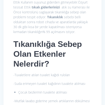
Ettik Kullanım suyunuz giderden gitmeyebilir.Özyurt
tesisat Ettik
tıkalı giderlerinizi
atık su Kamerası ile
Önce kontrolünü saglayarak tıkanıklığa sebep olan
problemi tespit ediyor.
Tıkanıklık
sebebi belli
olduktan sonra robot cihazla ve aparatlarda yaklaşık
30 dk gibi kısa bir yerde kapatılması isteniyorsa
kırmadan tıkanıklığın% 99 açılmasını istiyor.
Tıkanıklığa Sebep
Olan Etkenler
Nelerdir?
-Tuvaletlere atılan tuvalet kağıdı ruloları
-Suda erimeyen tuvalet kağıdının tuvalete atılması
Çocuk bezlerinin tuvalete atılması
-Mutfak lavabo giderine yemek artıklarının dökülmesi