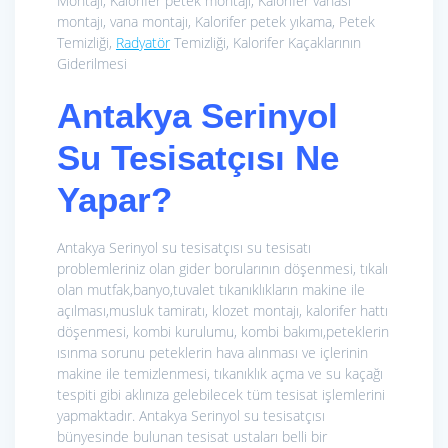
Montajı, Kalorifer petek montajı, Kalorifer vanası
montajı, vana montajı, Kalorifer petek yıkama, Petek
Temizliği,
Radyatör
Temizliği, Kalorifer Kaçaklarının
Giderilmesi
Antakya Serinyol
Su Tesisatçısı Ne
Yapar?
Antakya Serinyol su tesisatçısı su tesisatı
problemleriniz olan gider borularının döşenmesi, tıkalı
olan mutfak,banyo,tuvalet tıkanıklıkların makine ile
açılması,musluk tamiratı, klozet montajı, kalorifer hattı
döşenmesi, kombi kurulumu, kombi bakımı,peteklerin
ısınma sorunu peteklerin hava alınması ve içlerinin
makine ile temizlenmesi, tıkanıklık açma ve su kaçağı
tespiti gibi aklınıza gelebilecek tüm tesisat işlemlerini
yapmaktadır. Antakya Serinyol su tesisatçısı
bünyesinde bulunan tesisat ustaları belli bir