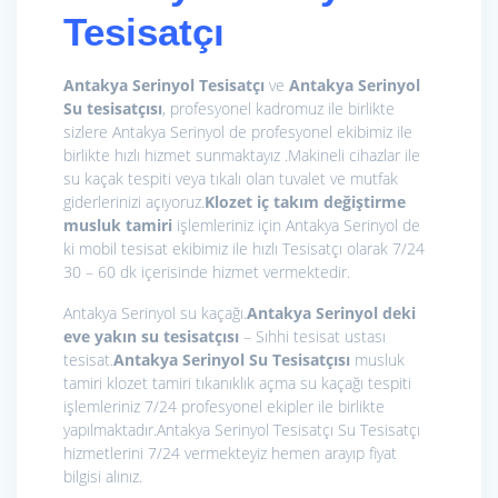
Tesisatçı
Antakya Serinyol Tesisatçı
ve
Antakya Serinyol
Su tesisatçısı
, profesyonel kadromuz ile birlikte
sizlere Antakya Serinyol de profesyonel ekibimiz ile
birlikte hızlı hizmet sunmaktayız .Makineli cihazlar ile
su kaçak tespiti veya tıkalı olan tuvalet ve mutfak
giderlerinizi açıyoruz.
Klozet iç takım değiştirme
musluk tamiri
işlemleriniz için Antakya Serinyol de
ki mobil tesisat ekibimiz ile hızlı Tesisatçı olarak 7/24
30 – 60 dk içerisinde hizmet vermektedir.
Antakya Serinyol su kaçağı.
Antakya Serinyol deki
eve yakın su tesisatçısı
– Sıhhi tesisat ustası
tesisat.
Antakya Serinyol Su Tesisatçısı
musluk
tamiri klozet tamiri tıkanıklık açma su kaçağı tespiti
işlemleriniz 7/24 profesyonel ekipler ile birlikte
yapılmaktadır.Antakya Serinyol Tesisatçı Su Tesisatçı
hizmetlerini 7/24 vermekteyiz hemen arayıp fiyat
bilgisi alınız.