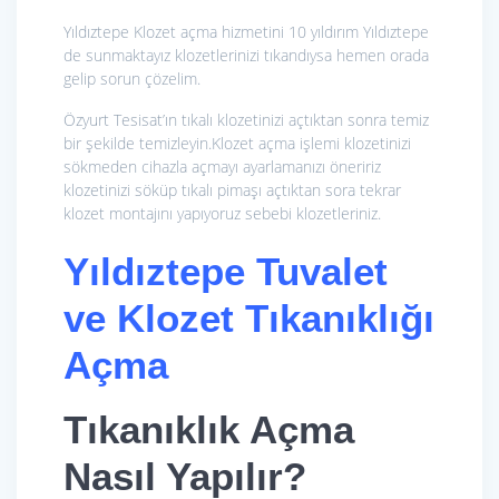
Yıldıztepe Klozet açma hizmetini 10 yıldırım Yıldıztepe
de sunmaktayız klozetlerinizi tıkandıysa hemen orada
gelip sorun çözelim.
Özyurt Tesisat’ın tıkalı klozetinizi açtıktan sonra temiz
bir şekilde temizleyin.Klozet açma işlemi klozetinizi
sökmeden cihazla açmayı ayarlamanızı öneririz
klozetinizi söküp tıkalı pimaşı açtıktan sora tekrar
klozet montajını yapıyoruz sebebi klozetleriniz.
Yıldıztepe Tuvalet
ve Klozet Tıkanıklığı
Açma
Tıkanıklık Açma
Nasıl Yapılır?