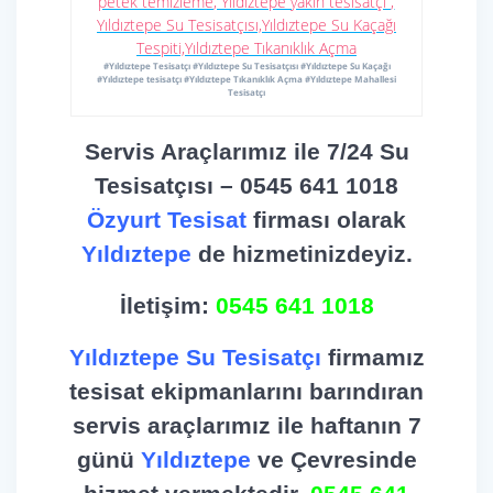
#Yıldıztepe Tesisatçı #Yıldıztepe Su Tesisatçısı #Yıldıztepe Su Kaçağı
#Yıldıztepe tesisatçı #Yıldıztepe Tıkanıklık Açma #Yıldıztepe Mahallesi
Tesisatçı
Servis Araçlarımız ile 7/24 Su
Tesisatçısı – 0545 641 1018
Özyurt Tesisat
firması olarak
Yıldıztepe
de hizmetinizdeyiz.
İletişim:
0545 641 1018
Yıldıztepe Su Tesisatçı
firmamız
tesisat ekipmanlarını barındıran
servis araçlarımız ile haftanın 7
günü
Yıldıztepe
ve Çevresinde