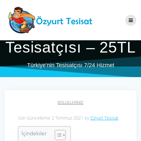
Skip
Yıldıztepe
to
content
Tesisatçı & Su
Tesisatçısı – 25TL
Türkiye’nin Tesisatçısı 7/24 Hizmet
BÖLGELERIMIZ
Son Güncelleme 2 Temmuz 2021 by
Özyurt Tesisat
İçindekiler