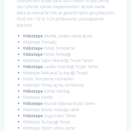
sebeplerden dolayı daha fazla maliyet ortaya çıkmış
olur.Sizlerde uzman ekiplerimizden destek alarak
daha az masraf ile hızlı ve garantili işlem gerçekleştirin
0545 641 1018 7/24 profesyonel usta talebinde
bulunun.
Yıldıztepe
Mutfak Lavabo Kanal Açma
Yıldıztepe Tesisatçı
Yıldıztepe
Petek Temizleme
Yıldıztepe
Petek Temizliği
Yıldıztepe Salon tıkanıklığı Tespit Tamiri
Yıldıztepe
Lavabo tıkanıklığı Tespit Tamiri
Yıldıztepe Noktasal Su kaçağı Tespiti
Petek Temizleme Hizmetleri
Yıldıztepe Pimaş açma, temizleme
Yıldıztepe
Kombi Montajı
Yıldıztepe Kombi
Yıldıztepe
Musluk Batarya klozet tamiri
Yıldıztepe Klozet musluğu tamir
Yıldıztepe
Duşa kabin Tamiri
Yıldıztepe Su kaçağı Tespit
Yıldıztepe Klozet sifonu tamir