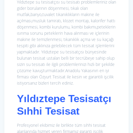
Yıldıztepe su tesisatçısı su tesisatı problemleriniz olan
gider borularının döşenmesi, tıkalı olan
mutfak,banyo,tuvalet tıkanıklıkların makine ile
açılması,musluk tamiratı, klozet montajı, kalorifer hattı
döşenmesi, kombi kurulumu, kombi bakımı,peteklerin
ısınma sorunu peteklerin hava alınması ve içlerinin
makine ile temizlenmesi, tıkanıklık açma ve su kaçağı
tespiti gibi aklınıza gelebilecek tüm tesisat işlemlerini
yapmaktadır. Yıldıztepe su tesisatçısı bünyesinde
bulunan tesisat ustaları belli bir tecrübeye sahip olup
sizin su tesisatı ile ilgili problemlerinizi hızlı bir şekilde
çözüme kavuşturmaktadır.Anadolu Yakasının en iyi
firması olan Özyurt Tesisat ile kesin ve garantili işcilik
istiyorsanız bizleri tercih ediniz.
Yıldıztepe Tesisatçı
Sıhhi Tesisat
Profesyonel ekibimiz ile birlikte tüm sıhhi tesisat
alanlarında hizmet veren firmamız garanti işcilik