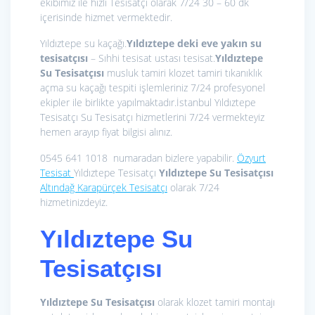
ekibimiz ile hızlı Tesisatçı olarak 7/24 30 – 60 dk
içerisinde hizmet vermektedir.
Yıldıztepe su kaçağı.
Yıldıztepe deki eve yakın su
tesisatçısı
– Sıhhi tesisat ustası tesisat.
Yıldıztepe
Su Tesisatçısı
musluk tamiri klozet tamiri tıkanıklık
açma su kaçağı tespiti işlemleriniz 7/24 profesyonel
ekipler ile birlikte yapılmaktadır.İstanbul Yıldıztepe
Tesisatçı Su Tesisatçı hizmetlerini 7/24 vermekteyiz
hemen arayıp fiyat bilgisi alınız.
0545 641 1018 numaradan bizlere yapabilir.
Özyurt
Tesisat
Yıldıztepe Tesisatçı
Yıldıztepe Su Tesisatçısı
Altındağ Karapürçek Tesisatçı
olarak 7/24
hizmetinizdeyiz.
Yıldıztepe Su
Tesisatçısı
Yıldıztepe Su Tesisatçısı
olarak klozet tamiri montajı