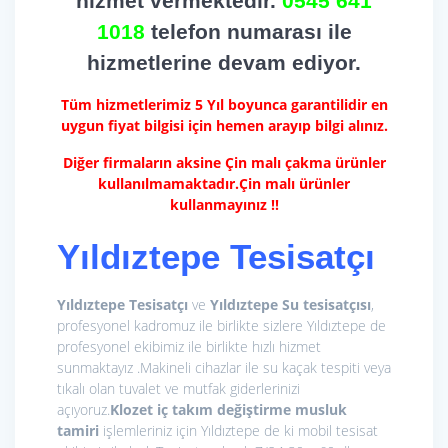
hizmet vermektedir.
0545 641
1018
telefon numarası ile
hizmetlerine devam ediyor.
Tüm hizmetlerimiz 5 Yıl boyunca garantilidir en
uygun fiyat bilgisi için hemen arayıp bilgi alınız.
Diğer firmaların aksine Çin malı çakma ürünler
kullanılmamaktadır.Çin malı ürünler
kullanmayınız !!
Yıldıztepe Tesisatçı
Yıldıztepe Tesisatçı
ve
Yıldıztepe Su tesisatçısı
,
profesyonel kadromuz ile birlikte sizlere Yıldıztepe de
profesyonel ekibimiz ile birlikte hızlı hizmet
sunmaktayız .Makineli cihazlar ile su kaçak tespiti veya
tıkalı olan tuvalet ve mutfak giderlerinizi
açıyoruz.
Klozet iç takım değiştirme
musluk
tamiri
işlemleriniz için Yıldıztepe de ki mobil tesisat