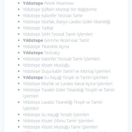
Yıldıztepe
Petek Yıkanması
Yıldıztepe Şofben Montajı Yer değiştirme
Yıldıztepe Kalorifer Tesisatı Tamir
Yıldıztepe Mutfak, Banyo Lavabo Gider tıkanıklığı
Yıldıztepe Tadilat
Yıldıztepe Sıhhi Tesisat Tamir İşlemleri
Yıldıztepe
Gömme Rezervuar Tamir
Yıldıztepe Tıkanıklık Açma
Yıldıztepe
Tesisatçı
Yıldıztepe Kalorifer Tesisatı Tamir İşlemleri
Yıldıztepe Klozet Musluğu
Yıldıztepe Duşa kabin Tamiri ve Montajı İşlemleri
Yıldıztepe
Su Kaçağı Tespit ve Tamiri İşlemleri
Yıldıztepe Mutfak ve Lavabo Kanal Açma İşlemleri
Yıldıztepe Tuvalet Gider Tıkanıklığı Tespiti ve Tamiri
İşlemleri
Yıldıztepe Lavabo Tıkanıklığı Tespit ve Tamiri
İşlemleri
Yıldıztepe Su Kaçağı Tespiti İşlemleri
Yıldıztepe Klozet Sifonu Tamir İşlemleri
Yıldıztepe Klozet Musluğu Tamir İşlemleri