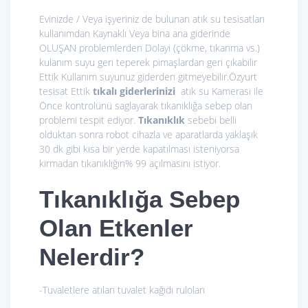
Evinizde / Veya işyeriniz de bulunan atık su tesisatları
kullanımdan Kaynaklı Veya bina ana giderinde
OLUŞAN problemlerden Dolayi (çökme, tıkanma vs.)
kulanım suyu geri teperek pimaşlardan geri çıkabilir
Ettik Kullanım suyunuz giderden gitmeyebilir.Özyurt
tesisat Ettik
tıkalı giderlerinizi
atık su Kamerası ile
Önce kontrolünü saglayarak tıkanıklığa sebep olan
problemi tespit ediyor.
Tıkanıklık
sebebi belli
olduktan sonra robot cihazla ve aparatlarda yaklaşık
30 dk gibi kısa bir yerde kapatılması isteniyorsa
kırmadan tıkanıklığın% 99 açılmasını istiyor.
Tıkanıklığa Sebep
Olan Etkenler
Nelerdir?
-Tuvaletlere atılan tuvalet kağıdı ruloları