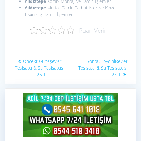
Yıldıztepe
Kombi Montajı ve Tamiri İşlemleri
Yıldıztepe
Mutfak Tamiri Tadilat İşleri ve Klozet
Tıkanıklığı Tamiri İşlemleri
Puan Verin
Yazı
Önceki
Sonraki
Önceki:
Güneşevler
Sonraki:
Aydınlıkevler
yazı:
yazı:
gezinmesi
Tesisatçı & Su Tesisatçısı
Tesisatçı & Su Tesisatçısı
– 25TL
– 25TL