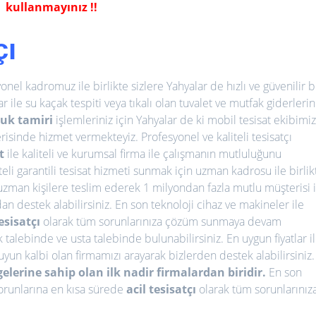
kullanmayınız !!
çı
onel kadromuz ile birlikte sizlere Yahyalar de hızlı ve güvenilir b
 ile su kaçak tespiti veya tıkalı olan tuvalet ve mutfak giderlerin
uk tamiri
işlemleriniz için Yahyalar de ki mobil tesisat ekibimi
risinde hizmet vermekteyiz. Profesyonel ve kaliteli tesisatçı
t
ile kaliteli ve kurumsal firma ile çalışmanın mutluluğunu
teli garantili tesisat hizmeti sunmak için uzman kadrosu ile birlik
uzman kişilere teslim ederek 1 milyondan fazla mutlu müşterisi i
n destek alabilirsiniz. En son teknoloji cihaz ve makineler ile
tesisatçı
olarak tüm sorunlarınıza çözüm sunmaya devam
talebinde ve usta talebinde bulunabilirsiniz. En uygun fiyatlar i
suyun kalbi olan firmamızı arayarak bizlerden destek alabilirsiniz.
elerine sahip olan ilk nadir firmalardan biridir.
En son
sorunlarına en kısa sürede
acil tesisatçı
olarak tüm sorunlarınız