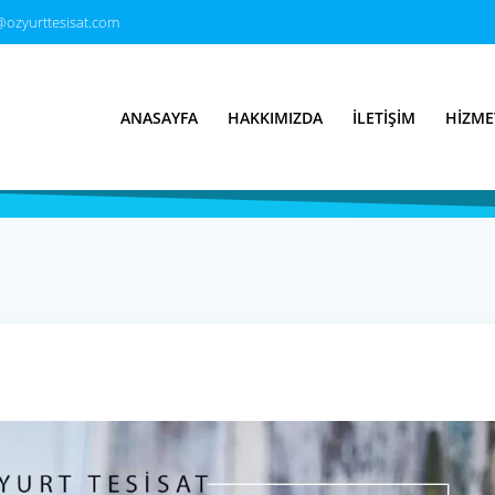
@ozyurttesisat.com
isatçı & Su Tesis
ANASAYFA
HAKKIMIZDA
İLETIŞIM
HIZME
Türkiye’nin Tesisatçısı 7/24 Hizmet