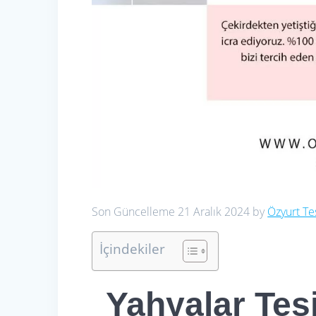
Son Güncelleme 21 Aralık 2024 by
Özyurt Te
İçindekiler
Yahyalar Tesi