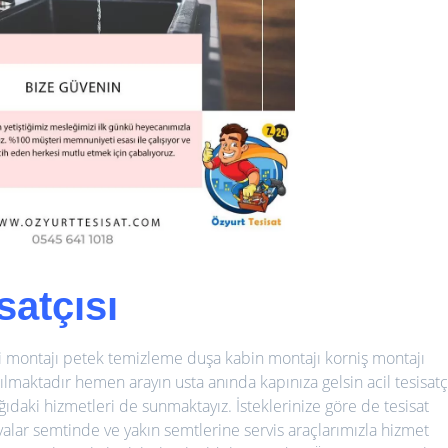
satçısı
ri montajı petek temizleme duşa kabin montajı korniş montajı
pılmaktadır hemen arayın usta anında kapınıza gelsin acil tesisatç
ğıdaki hizmetleri de sunmaktayız. İsteklerinize göre de tesisat
lar semtinde ve yakın semtlerine servis araçlarımızla hizmet