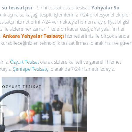
su tesisatçısı
– Sıhhi tesisat ustası tesisat.
Yahyalar Su
klık açma su kaçağı tespiti işlemleriniz 7/24 profesyonel ekipler 
esisatçı hizmetlerini 7/24 vermekteyiz hemen arayıp fiyat bilgisi
 ile sizlere her zaman 1 telefon kadar uzağız Yahyalar ‘ın her
z.
Ankara Yahyalar
Tesisatçı
hizmetlerimiz ile birçok alanda
kurabileceğiniz en teknolojik tesisat firması olarak hızlı ve güven
iniz.
Özyurt Tesisat
olarak sizlere kaliteli ve garantili hizmet
kteyiz.
Şentepe Tesisatçı
olarak da 7/24 hizmetinizdeyiz.