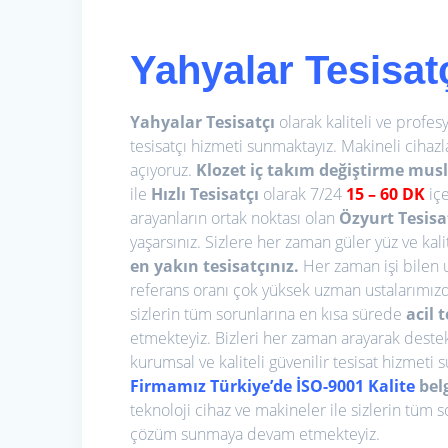
Yahyalar Tesisat
Yahyalar Tesisatçı
olarak kaliteli ve profesy
tesisatçı hizmeti sunmaktayız. Makineli cihazlar
açıyoruz.
Klozet iç takım değiştirme
musl
ile
Hızlı Tesisatçı
olarak 7/24
15
– 60 DK
içe
arayanların ortak noktası olan
Özyurt Tesisa
yaşarsınız. Sizlere her zaman güler yüz ve kali
en yakın tesisatçınız.
Her zaman işi bilen 
referans oranı çok yüksek uzman ustalarımızda
sizlerin tüm sorunlarına en kısa sürede
acil 
etmekteyiz. Bizleri her zaman arayarak destek 
kurumsal ve kaliteli güvenilir tesisat hizmeti 
Firmamız Türkiye’de İSO-9001 Kalite
belg
teknoloji cihaz ve makineler ile sizlerin tüm 
çözüm sunmaya devam etmekteyiz.