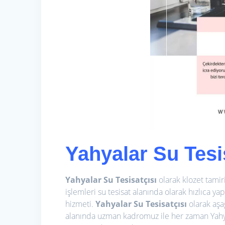
Yahyalar Su Tesi
Yahyalar Su Tesisatçısı
olarak klozet tami
işlemleri su tesisat alanında olarak hızlıca ya
hizmeti.
Yahyalar Su Tesisatçısı
olarak aşa
alanında uzman kadromuz ile her zaman Yahya