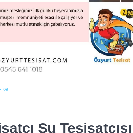
sisat
satçı Su Tesisatçısı