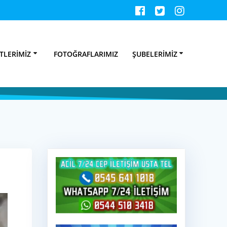
atçısı – 25TL
TLERIMIZ
FOTOĞRAFLARIMIZ
ŞUBELERIMIZ