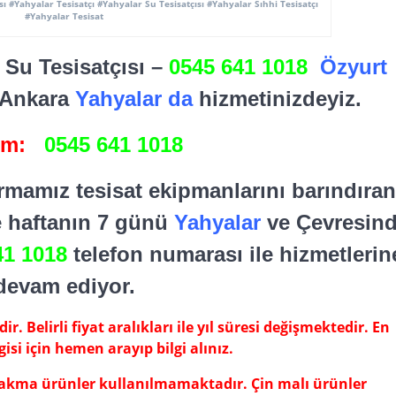
sı #Yahyalar Tesisatçı #Yahyalar Su Tesisatçısı #Yahyalar Sıhhi Tesisatçı
#Yahyalar Tesisat
4 Su Tesisatçısı –
0545 641 1018
Özyurt
 Ankara
Yahyalar da
hizmetinizdeyiz.
şim:
0545 641 1018
irmamız tesisat ekipmanlarını barındıra
te haftanın 7 günü
Yahyalar
ve Çevresin
41 1018
telefon numarası ile hizmetlerin
devam ediyor.
r. Belirli fiyat aralıkları ile yıl süresi değişmektedir. En
gisi için hemen arayıp bilgi alınız.
 çakma ürünler kullanılmamaktadır. Çin malı ürünler