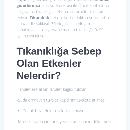
giderlerinizi
atık su Kamerası ile Önce kontrolünü
sağlayarak tıkanıklığa sebep olan problemi tespit
ediyor.
Tıkanıklık
sebebi belli olduktan sonra robot
cihazlar ile yaklaşık 30 dk gibi kısa bir yerde
kapatılması isteniyorsa kırmadan tıkanıklığın% 99
açılmasını istiyor.
Tıkanıklığa Sebep
Olan Etkenler
Nelerdir?
-Tuvaletlere atılan tuvalet kağıdı ruloları
-Suda erimeyen tuvalet kağıdının tuvalete atılması
Çocuk bezlerinin tuvalete atılması
-Mutfak lavabo giderine yemek artıklarının dökülmesi