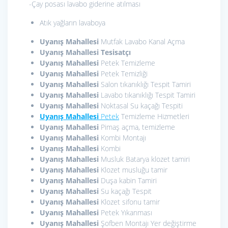
-Çay posası lavabo giderine atılması
Atık yağların lavaboya
Uyanış Mahallesi
Mutfak Lavabo Kanal Açma
Uyanış Mahallesi
Tesisatçı
Uyanış Mahallesi
Petek Temizleme
Uyanış Mahallesi
Petek Temizliği
Uyanış Mahallesi
Salon tıkanıklığı Tespit Tamiri
Uyanış Mahallesi
Lavabo tıkanıklığı Tespit Tamiri
Uyanış Mahallesi
Noktasal Su kaçağı Tespiti
Uyanış Mahallesi
Petek
Temizleme Hizmetleri
Uyanış Mahallesi
Pimaş açma, temizleme
Uyanış Mahallesi
Kombi Montajı
Uyanış Mahallesi
Kombi
Uyanış Mahallesi
Musluk Batarya klozet tamiri
Uyanış Mahallesi
Klozet musluğu tamir
Uyanış Mahallesi
Duşa kabin Tamiri
Uyanış Mahallesi
Su kaçağı Tespit
Uyanış Mahallesi
Klozet sifonu tamir
Uyanış Mahallesi
Petek Yıkanması
Uyanış Mahallesi
Şofben Montajı Yer değiştirme