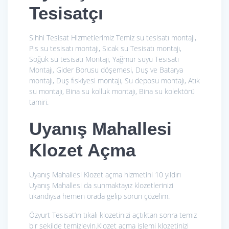
Tesisatçı
Sıhhi Tesisat Hizmetlerimiz
Temiz su tesisatı montajı,
Pis su tesisatı montajı, Sıcak su Tesisatı montajı,
Soğuk su tesisatı Montajı, Yağmur suyu Tesisatı
Montajı, Gider Borusu döşemesi, Duş ve Batarya
montajı, Duş fıskiyesi montajı, Su deposu montajı, Atık
su montajı, Bina su kolluk montajı, Bina su kolektörü
tamiri.
Uyanış Mahallesi
Klozet Açma
Uyanış Mahallesi Klozet açma hizmetini 10 yıldırı
Uyanış Mahallesi da sunmaktayız klozetlerinizi
tıkandıysa hemen orada gelip sorun çözelim.
Özyurt Tesisat’ın tıkalı klozetinizi açtıktan sonra temiz
bir şekilde temizleyin.Klozet açma işlemi klozetinizi