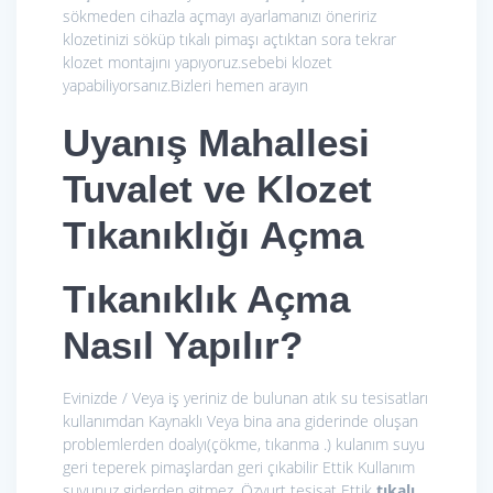
sökmeden cihazla açmayı ayarlamanızı öneririz
klozetinizi söküp tıkalı pimaşı açtıktan sora tekrar
klozet montajını yapıyoruz.sebebi klozet
yapabiliyorsanız.Bizleri hemen arayın
Uyanış Mahallesi
Tuvalet ve Klozet
Tıkanıklığı Açma
Tıkanıklık Açma
Nasıl Yapılır?
Evinizde / Veya iş yeriniz de bulunan atık su tesisatları
kullanımdan Kaynaklı Veya bina ana giderinde oluşan
problemlerden doalyı(çökme, tıkanma .) kulanım suyu
geri teperek pimaşlardan geri çıkabilir Ettik Kullanım
suyunuz giderden gitmez .Özyurt tesisat Ettik
tıkalı