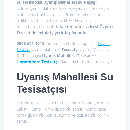
Su tesisatçısı
,
Uyanış Mahallesi su kaçağı
bulma.Uyanış Mahallesi ‘daki eve yakın su tesisatçısı –
Sıhhi tesisat ustası tesisat.Profesyonel ekibimiz ile
birlikte 7/24 hizmet vermekteyiz.Fiyat bilgisi alabilir
ücretsiz keşif yapabiliriz.
Kalitenin tek adresi Özyurt
Tesisat ile eviniz iş yeriniz güvende.
0545 641 1018
numaradan bizlere yapabilir.
Özyurt
Tesisat
Uyanış Mahallesi
Tesisatçı
Uyanış Mahallesi
Su Tesisatçısı
Uyanış Mahallesi Tesisat
ve
Haramidere Tesisatçı
olarak da hizmet vermekteyiz.
Uyanış Mahallesi Su
Tesisatçısı
Kombi Tesisatı Hizmetlerimiz
Kombi montajı, Kombi
Bakımı, Kombi Temizliği, Kombi Tamiri, Kombi baca
temizliği, Kombi Servisi, Kombi Arızası, Kombi teknik
servis.