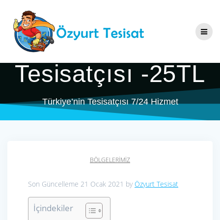
Skip
Uyanış Mahallesi
to
content
Tesisatçı & Su
Tesisatçısı -25TL
Türkiye’nin Tesisatçısı 7/24 Hizmet
BÖLGELERIMIZ
Son Güncelleme 21 Ocak 2021 by
Özyurt Tesisat
İçindekiler