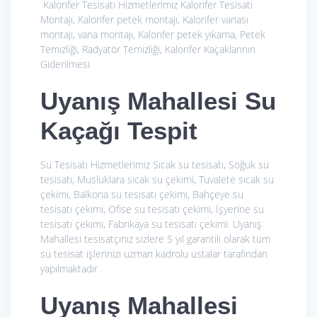
Kalorifer Tesisatı Hizmetlerimiz
Kalorifer Tesisatı
Montajı, Kalorifer petek montajı, Kalorifer vanası
montajı, vana montajı, Kalorifer petek yıkama, Petek
Temizliği, Radyatör Temizliği, Kalorifer Kaçaklarının
Giderilmesi
Uyanış Mahallesi Su
Kaçağı Tespit
Su Tesisatı Hizmetlerimiz
Sıcak su tesisatı, Soğuk su
tesisatı, Musluklara sıcak su çekimi, Tuvalete sıcak su
çekimi, Balkona su tesisatı çekimi, Bahçeye su
tesisatı çekimi, Ofise su tesisatı çekimi, İşyerine su
tesisatı çekimi, Fabrikaya su tesisatı çekimi. Uyanış
Mahallesi tesisatçınız sizlere 5 yıl garantili olarak tüm
su tesisat işlerinizi uzman kadrolu ustalar tarafından
yapılmaktadır .
Uyanış Mahallesi