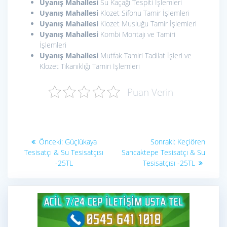
Uyanış Mahallesi
Su Kaçağı Tespiti İşlemleri
Uyanış Mahallesi
Klozet Sifonu Tamir İşlemleri
Uyanış Mahallesi
Klozet Musluğu Tamir İşlemleri
Uyanış Mahallesi
Kombi Montajı ve Tamiri
İşlemleri
Uyanış Mahallesi
Mutfak Tamiri Tadilat İşleri ve
Klozet Tıkanıklığı Tamiri İşlemleri
Puan Verin
Yazı
Önceki
Sonraki
Önceki:
Güçlükaya
Sonraki:
Keçiören
yazı:
yazı:
gezinmesi
Tesisatçı & Su Tesisatçısı
Sancaktepe Tesisatçı & Su
-25TL
Tesisatçısı -25TL