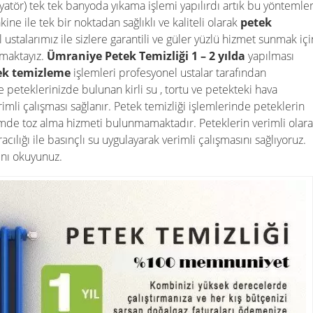
dyatör) tek tek banyoda yıkama işlemi yapılırdı artık bu yöntemle
ne ile tek bir noktadan sağlıklı ve kaliteli olarak
petek
ustalarımız ile sizlere garantili ve güler yüzlü hizmet sunmak içi
şmaktayız.
Ümraniye
Petek Temizliği 1 – 2 yılda
yapılması
ek temizleme
işlemleri profesyonel ustalar tarafından
e peteklerinizde bulunan kirli su , tortu ve petekteki hava
imli çalışması sağlanır. Petek temizliği işlemlerinde peteklerin
lemde toz alma hizmeti bulunmamaktadır. Peteklerin verimli olar
acılığı ile basınçlı su uygulayarak verimli çalışmasını sağlıyoruz.
ını okuyunuz.