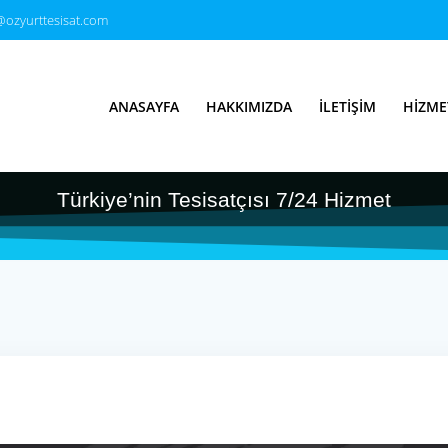
@ozyurttesisat.com
ek Temizleme & Pe
ANASAYFA
HAKKIMIZDA
İLETIŞIM
HIZME
-100TL
Türkiye’nin Tesisatçısı 7/24 Hizmet