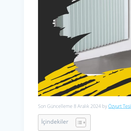
Son Güncelleme 8 Aralık 2024 by
Özyurt Tesi
İçindekiler