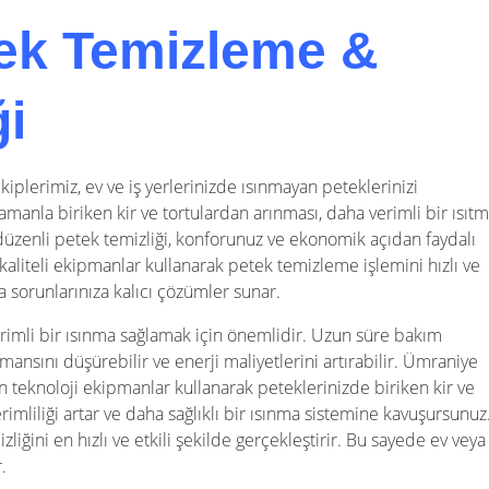
ek Temizleme &
ği
iplerimiz, ev ve iş yerlerinizde ısınmayan peteklerinizi
zamanla biriken kir ve tortulardan arınması, daha verimli bir ısıt
 düzenli petek temizliği, konforunuz ve ekonomik açıdan faydalı
 kaliteli ekipmanlar kullanarak petek temizleme işlemini hızlı ve
ma sorunlarınıza kalıcı çözümler sunar.
verimli bir ısınma sağlamak için önemlidir. Uzun süre bakım
ansını düşürebilir ve enerji maliyetlerini artırabilir. Ümraniye
 teknoloji ekipmanlar kullanarak peteklerinizde biriken kir ve
rimliliği artar ve daha sağlıklı bir ısınma sistemine kavuşursunuz
zliğini en hızlı ve etkili şekilde gerçekleştirir. Bu sayede ev veya 
.