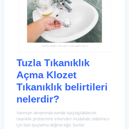
tıkanan lavabo nasıl açılır, tıkalı lavabo açma
Tuzla Tıkanıklık
Açma
Klozet
Tıkanıklık belirtileri
nelerdir?
Yazımızın devamında evinde karşılaşılabilecek
tıkanıklık problemine erkenden müdahale olabilmesi
için bazı ipuçlarına değineceğiz. bunlar: