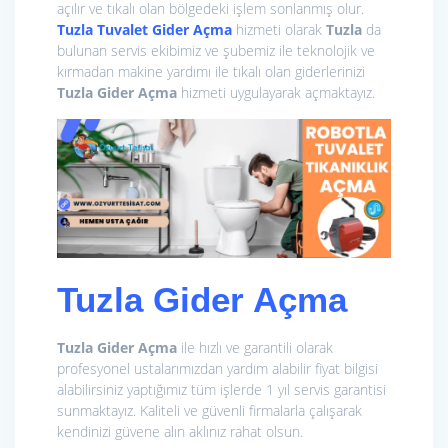
açılır ve tıkalı olan bölgedeki işlem sonlanmış olur.
Tuzla Tuvalet Gider Açma
hizmeti olarak
Tuzla
da
bulunan servis ekibimiz ve şubemiz ile teknolojik ve
kırmadan makine yardımı ile tıkalı olan giderlerinizi
Tuzla Gider Açma
hizmeti uygulayarak açmaktayız.
Tuzla Gider Açma
Tuzla Gider Açma
ile hızlı ve garantili olarak
profesyonel ustalarımızdan yardım alabilir fiyat bilgisi
alabilirsiniz yaptığımız tüm işlerde 1 yıl servis garantisi
sunmaktayız. Kaliteli ve güvenli firmalarla çalışarak
kendinizi güvene alın aklınız rahat olsun.