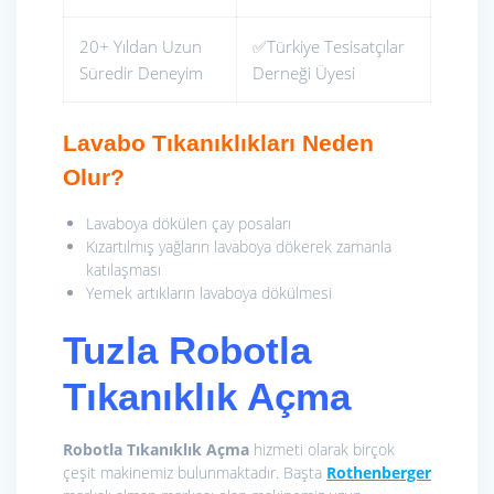
20+ Yıldan Uzun
✅Türkiye Tesisatçılar
Süredir Deneyim
Derneği Üyesi
Lavabo Tıkanıklıkları Neden
Olur?
Lavaboya dökülen çay posaları
Kızartılmış yağların lavaboya dökerek zamanla
katılaşması
Yemek artıkların lavaboya dökülmesi
Tuzla Robotla
Tıkanıklık Açma
Robotla Tıkanıklık Açma
hizmeti olarak birçok
çeşit makinemiz bulunmaktadır. Başta
Rothenberger