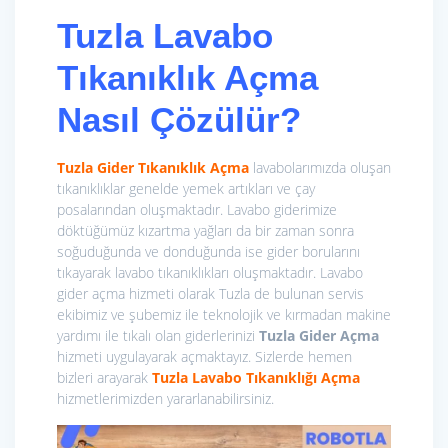
Tuzla Lavabo
Tıkanıklık Açma
Nasıl Çözülür?
Tuzla Gider Tıkanıklık Açma
lavabolarımızda oluşan
tıkanıklıklar genelde yemek artıkları ve çay
posalarından oluşmaktadır. Lavabo giderimize
döktüğümüz kızartma yağları da bir zaman sonra
soğuduğunda ve donduğunda ise gider borularını
tıkayarak lavabo tıkanıklıkları oluşmaktadır. Lavabo
gider açma hizmeti olarak Tuzla de bulunan servis
ekibimiz ve şubemiz ile teknolojik ve kırmadan makine
yardımı ile tıkalı olan giderlerinizi
Tuzla Gider Açma
hizmeti uygulayarak açmaktayız. Sizlerde hemen
bizleri arayarak
Tuzla Lavabo Tıkanıklığı Açma
hizmetlerimizden yararlanabilirsiniz.