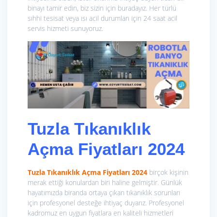
binayı tamir edin, biz sizin için buradayız. Her türlü
sıhhi tesisat veya ısı acil durumları için 24 saat acil
servis hizmeti sunuyoruz.
Tuzla Tıkanıklık
Açma Fiyatları 2024
Tuzla Tıkanıklık Açma Fiyatları 2024
birçok kişinin
merak ettiği konulardan biri haline gelmiştir. Günlük
hayatımızda biranda ortaya çıkan tıkanıklık sorunları
için profesyonel desteğe ihtiyaç duyarız. Profesyonel
kadromuz en uygun fiyatlara en kaliteli hizmetleri