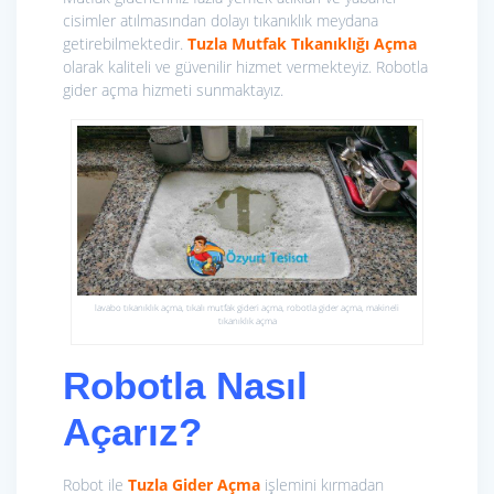
cisimler atılmasından dolayı tıkanıklık meydana
getirebilmektedir.
Tuzla Mutfak Tıkanıklığı Açma
olarak kaliteli ve güvenilir hizmet vermekteyiz. Robotla
gider açma hizmeti sunmaktayız.
lavabo tıkanıklık açma, tıkalı mutfak gideri açma, robotla gider açma, makineli
tıkanıklık açma
Robotla Nasıl
Açarız?
Robot ile
Tuzla Gider Açma
işlemini kırmadan