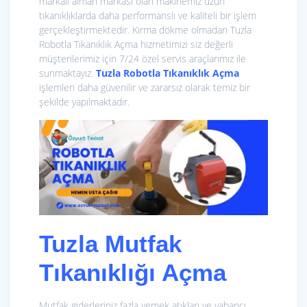
markalı alman markası olan makinemiz uzun
tıkanıklıklarda daha performanslı ve kaliteli bir işlem
gerçekleştirmektedir. Kırma dökme olmadan Tuzla
Robotla Tıkanıklık Açma hizmetimizi siz değerli
müşterilerimiz için 7/24 özel servis araçlarımız ile
sunmaktayız.
Tuzla Robotla Tıkanıklık Açma
işlemleri daha güvenilir ve zararsız olarak temiz bir
şekilde yapılmaktadır.
Tuzla Mutfak
Tıkanıklığı Açma
Mutfak giderleriniz fazla yemek atıkları ve yabancı