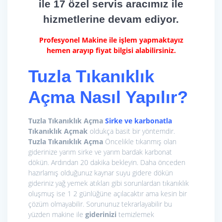
ile 17 özel servis aracımız ile
hizmetlerine devam ediyor.
Profesyonel Makine ile işlem yapmaktayız
hemen arayıp fiyat bilgisi alabilirsiniz.
Tuzla Tıkanıklık
Açma Nasıl Yapılır?
Tuzla Tıkanıklık Açma
Sirke ve karbonatla
Tıkanıklık Açma
k
oldukça basit bir yöntemdir.
Tuzla Tıkanıklık Açma
Öncelikle tıkanmış olan
giderinize yarım sirke ve yarım bardak karbonat
dökün. Ardından 20 dakika bekleyin. Daha önceden
hazırlamış olduğunuz kaynar suyu gidere dökün
gideriniz yağ yemek atıkları gibi sorunlardan tıkanıklık
oluşmuş ise 1 2 günlüğüne açılacaktır ama kesin bir
çözüm olmayabilir. Sorununuz tekrarlayabilir bu
yüzden makine ile
giderinizi
temizlemek