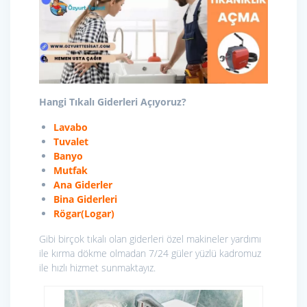
Hangi Tıkalı Giderleri Açıyoruz?
Lavabo
Tuvalet
Banyo
Mutfak
Ana Giderler
Bina Giderleri
Rögar(Logar)
Gibi birçok tıkalı olan giderleri özel makineler yardımı
ile kırma dökme olmadan 7/24 güler yüzlü kadromuz
ile hızlı hizmet sunmaktayız.