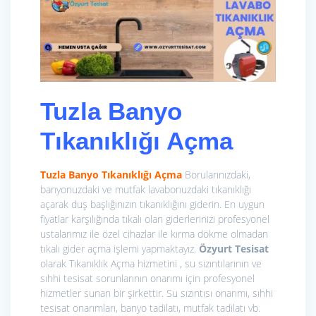
Tuzla Banyo
Tıkanıklığı Açma
Tuzla Banyo Tıkanıklığı Açma
Borularınızdaki,
banyonuzdaki ve mutfak lavabonuzdaki tıkanıklığı
açarak duş başlığınızın tıkanıklığını giderin. En uygun
fiyatlar karşılığında tıkalı olan giderlerinizi profesyonel
ustalarımız ile özel cihazlar ile kırma dökme olmadan
tıkalı gider açma işlemi yapmaktayız.
Özyurt Tesisat
olarak Tıkanıklık Açma hizmetini , su sızıntılarının ve
sıhhi tesisat sorunlarının onarımı için profesyonel
hizmetler sunan bir şirkettir. Su sızıntısı onarımı, sıhhi
tesisat onarımları, banyo tadilatı, mutfak tadilatı vb.