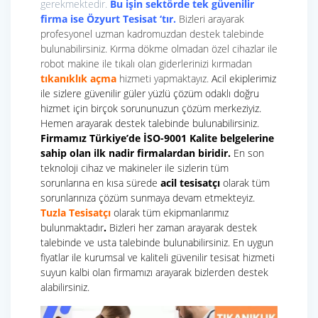
gerekmektedir.
Bu işin sektörde tek güvenilir
firma ise Özyurt Tesisat ‘tır.
Bizleri
arayarak
profesyonel uzman kadromuzdan destek talebinde
bulunabilirsiniz. Kırma dökme olmadan özel cihazlar ile
robot makine ile tıkalı olan giderlerinizi kırmadan
tıkanıklık açma
hizmeti yapmaktayız.
Acil ekiplerimiz
ile sizlere güvenilir güler yüzlü çözüm odaklı doğru
hizmet için birçok sorununuzun çözüm merkeziyiz.
Hemen arayarak destek talebinde bulunabilirsiniz.
Firmamız Türkiye’de İSO-9001 Kalite belgelerine
sahip olan ilk nadir firmalardan biridir.
En son
teknoloji cihaz ve makineler ile sizlerin tüm
sorunlarına en kısa sürede
acil tesisatçı
olarak tüm
sorunlarınıza çözüm sunmaya devam etmekteyiz.
Tuzla Tesisatçı
olarak tüm ekipmanlarımız
bulunmaktadır
.
Bizleri her zaman arayarak destek
talebinde ve usta talebinde bulunabilirsiniz. En uygun
fiyatlar ile kurumsal ve kaliteli güvenilir tesisat hizmeti
suyun kalbi olan firmamızı arayarak bizlerden destek
alabilirsiniz.