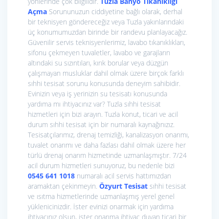
yönlerinde çok bilgilidir.
Tuzla Banyo Tıkanıklığı
Açma
Sorununuzun ciddiyetine bağlı olarak, derhal
bir teknisyen göndereceğiz veya Tuzla yakınlarındaki
üç konumumuzdan birinde bir randevu planlayacağız.
Güvenilir servis teknisyenlerimiz, lavabo tıkanıklıkları,
sifonu çekmeyen tuvaletler, lavabo ve garajların
altındaki su sızıntıları, kırık borular veya düzgün
çalışmayan musluklar dahil olmak üzere birçok farklı
sıhhi tesisat sorunu konusunda deneyim sahibidir.
Evinizin veya iş yerinizin su tesisatı konusunda
yardıma mı ihtiyacınız var? Tuzla sıhhi tesisat
hizmetleri için bizi arayın. Tuzla konut, ticari ve acil
durum sıhhi tesisat için bir numaralı kaynağınızız.
Tesisatçılarımız, drenaj temizliği, kanalizasyon onarımı,
tuvalet onarımı ve daha fazlası dahil olmak üzere her
türlü drenaj onarım hizmetinde uzmanlaşmıştır. 7/24
acil durum hizmetleri sunuyoruz, bu nedenle bizi
0545 641 1018
numaralı acil servis hattımızdan
aramaktan çekinmeyin.
Özyurt Tesisat
sıhhi tesisat
ve ısıtma hizmetlerinde uzmanlaşmış yerel genel
yüklenicinizdir. İster evinizi onarmak için yardıma
ihtiyacınız olsun, ister onarıma ihtiyaç duyan ticari bir