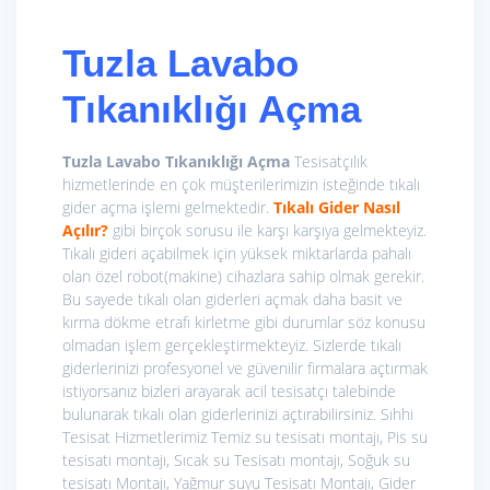
Tuzla Lavabo
Tıkanıklığı Açma
Tuzla Lavabo Tıkanıklığı Açma
Tesisatçılık
hizmetlerinde en çok müşterilerimizin isteğinde tıkalı
gider açma işlemi gelmektedir.
Tıkalı Gider Nasıl
Açılır?
gibi birçok sorusu ile karşı karşıya gelmekteyiz.
Tıkalı gideri açabilmek için yüksek miktarlarda pahalı
olan özel robot(makine) cihazlara sahip olmak gerekir.
Bu sayede tıkalı olan giderleri açmak daha basit ve
kırma dökme etrafı kirletme gibi durumlar söz konusu
olmadan işlem gerçekleştirmekteyiz. Sizlerde tıkalı
giderlerinizi profesyonel ve güvenilir firmalara açtırmak
istiyorsanız bizleri arayarak acil tesisatçı talebinde
bulunarak tıkalı olan giderlerinizi açtırabilirsiniz.
Sıhhi
Tesisat Hizmetlerimiz
Temiz su tesisatı montajı, Pis su
tesisatı montajı, Sıcak su Tesisatı montajı, Soğuk su
tesisatı Montajı, Yağmur suyu Tesisatı Montajı, Gider