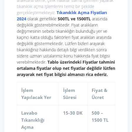
aralıklarla demir, çelik halatlar salma işlemleri yaparak
tıkanıklık açma işlemlerini temiz bir şekilde
gerçekleştirmekteyiz.
Tıkanıklık Açma Fiyatları
2024
olarak genellikle
500TL ve 1500TL
arasında
değişiklik gösterebilmektedir. Fiyat aralıkların
değişmesinin sebebi tıkanıklığın bulunduğu yer ve
kaçıncı katta olduğu faktörleri fiyat aralıkları arasında
değişiklik göstermektedir. Lütfen bizleri arayarak
tıkanıklığınız hakkında detaylı bilgi verdikten sonra
sizlere uzman ustalarımız konu hakkında fiyat bilgisi
verebilmektedir.
Tablo üzerindeki
Fiyatlar tahmini
ortalama fiyatlar olup net fiyatlar değildir lütfen
arayarak net fiyat bilgisi almanızı rica ederiz.
İşlem
İşlem
Fiyat &
Yapılacak Yer
Süresi
Ücret
Lavabo
15-30 DK
500 –
Tıkanıklığı
1500 TL
Açma