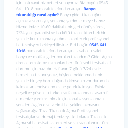
için hızlı yanıt hizmetleri sunuyoruz. Bizi bugün 0545
641 1018 numaralı telefondan arayın!
Banyo
tıkanıklığı nasıl açılır?
Banyo gider tıkanıklığını
açmakta sorun yaşıyorsanız, yardım etmeye hazırız.
Hizmetimizle 10-60 dakikalık bir geri dönüş süresi,
7/24 yanıt garantisi ve bu kötü tıkanıklıktan hızlı bir
şekilde kurtulmanıza yardımcı olabilecek profesyonel
bir teknisyen bekleyebilirsiniz. Bizi bugün
0545 641
1018
numaralı telefondan arayın. Lavabo, tuvalet,
banyo ve mutfak gider boruları tıkandı mı? Gider Açma
drenaj temizleme uzmanları her türlü sıhhi tesisat acil
durumu için hazırdır. Haftanın 7 günü 7/24 evde
hizmet hattı sunuyoruz, böylece beklenmedik bir
şekilde bir şey bozulduğunda kimsenin zor durumda
kalmaktan endişelenmesine gerek kalmıyor. Evinizi
neşeli ve güvenli tutarken su faturalarından tasarruf
etmenize yardımcı olmak için kanalizasyonlarınızın
yeniden özgürce ve verimli bir şekilde akmasını
sağlayacağız. Tuzla Tıkanıklık Açma Profesyonel
tesisatçılar ve drenaj temizleyicileri olarak Tıkanıklık
Açma sıhhi tesisat sistemleri ve su sızıntılarının tüm