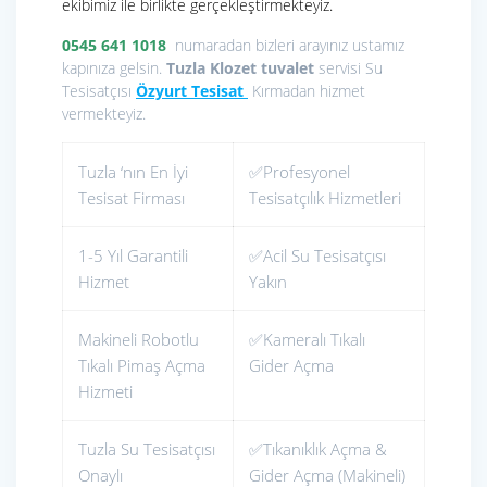
ekibimiz ile birlikte gerçekleştirmekteyiz.
0545 641 1018
numaradan bizleri arayınız ustamız
kapınıza gelsin.
Tuzla Klozet tuvalet
servisi Su
Tesisatçısı
Özyurt Tesisat
Kırmadan hizmet
vermekteyiz.
Tuzla ‘nın En İyi
✅Profesyonel
Tesisat Firması
Tesisatçılık Hizmetleri
1-5 Yıl Garantili
✅Acil Su Tesisatçısı
Hizmet
Yakın
Makineli Robotlu
✅Kameralı Tıkalı
Tıkalı Pimaş Açma
Gider Açma
Hizmeti
Tuzla Su Tesisatçısı
✅Tıkanıklık Açma &
Onaylı
Gider Açma (Makineli)