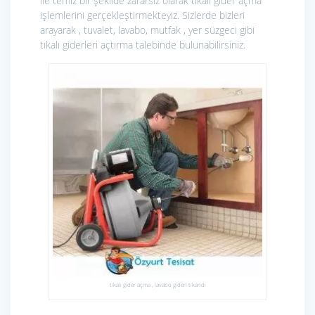
ile temiz bir şekilde zararsız olarak tıkalı gider açma
işlemlerini gerçekleştirmekteyiz. Sizlerde bizleri
arayarak , tuvalet, lavabo, mutfak , yer süzgeci gibi
tıkalı giderleri açtırma talebinde bulunabilirsiniz.
tıkalı gider açma , lavabo gideri tıkandı