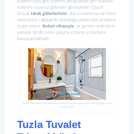
kulanım suyu geri teperek pimaşlardan geri kullanılır.
Kullanım suyunuz giderden gitmeyebilir. Özyurt
tesisat
tıkalı giderlerinizi
atık su Kamerası ile Önce
kontrolünü sağlayarak tıkanıklığa sebep olan problemi
tespit ediyor.
Robot cihazıyla
ve gerekli nedenlerle
yaklaşık 30 dk süren çalışma çözümü çözümüne
kavuşturmaktadır.
Klozet Tıkanıklık Açma makineli kırmadan tıkanıklık açma işlemi robotla gider açma
klozet tuvalet
Tuzla Tuvalet