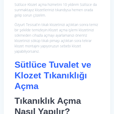
Sütlüce Klozet açma hizmetini 10 yıldırım Sütlüce da
sunmaktayız klozetlerinizi tıkandıysa hemen orada
gelip sorun çözelim.
Özyurt Tesisat’ın tıkalı klozetinizi açtıktan sonra temiz
bir şekilde temizleyin.Klozet açma işlemi klozetinizi
sökmeden cihazla açmayı ayarlamanızı öneririz
klozetinizi söküp tıkalı pimaşı açtıktan sora tekrar
klozet montajını yapıyoruzun sebebi klozet
yapabiliyorsanız.
Sütlüce Tuvalet ve
Klozet Tıkanıklığı
Açma
Tıkanıklık Açma
Nasıl Yapılır?