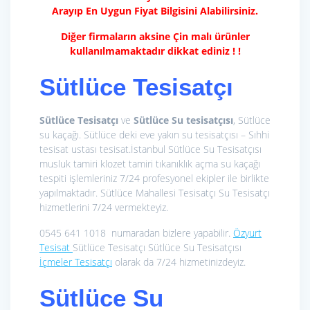
Arayıp En Uygun Fiyat Bilgisini Alabilirsiniz.
Diğer firmaların aksine Çin malı ürünler
kullanılmamaktadır dikkat ediniz ! !
Sütlüce Tesisatçı
Sütlüce Tesisatçı
ve
Sütlüce Su tesisatçısı
, Sütlüce
su kaçağı. Sütlüce deki eve yakın su tesisatçısı – Sıhhi
tesisat ustası tesisat.İstanbul Sütlüce Su Tesisatçısı
musluk tamiri klozet tamiri tıkanıklık açma su kaçağı
tespiti işlemleriniz 7/24 profesyonel ekipler ile birlikte
yapılmaktadır. Sütlüce Mahallesi Tesisatçı Su Tesisatçı
hizmetlerini 7/24 vermekteyiz.
0545 641 1018 numaradan bizlere yapabilir.
Özyurt
Tesisat
Sütlüce Tesisatçı Sütlüce Su Tesisatçısı
İçmeler Tesisatçı
olarak da 7/24 hizmetinizdeyiz.
Sütlüce Su