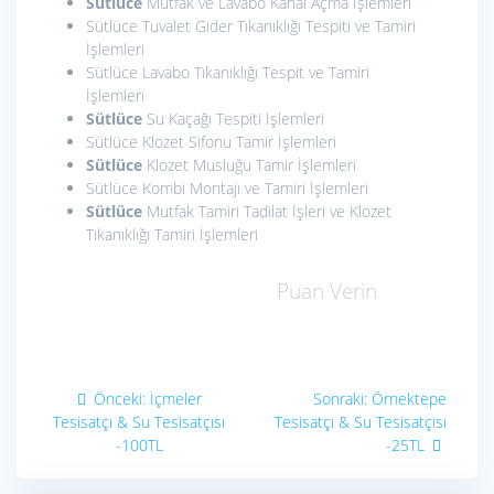
Sütlüce
Mutfak ve Lavabo Kanal Açma İşlemleri
Sütlüce Tuvalet Gider Tıkanıklığı Tespiti ve Tamiri
İşlemleri
Sütlüce Lavabo Tıkanıklığı Tespit ve Tamiri
İşlemleri
Sütlüce
Su Kaçağı Tespiti İşlemleri
Sütlüce Klozet Sifonu Tamir İşlemleri
Sütlüce
Klozet Musluğu Tamir İşlemleri
Sütlüce Kombi Montajı ve Tamiri İşlemleri
Sütlüce
Mutfak Tamiri Tadilat İşleri ve Klozet
Tıkanıklığı Tamiri İşlemleri
Puan Verin
Yazı
Önceki
Sonraki
Önceki:
İçmeler
Sonraki:
Örnektepe
yazı:
yazı:
gezinmesi
Tesisatçı & Su Tesisatçısı
Tesisatçı & Su Tesisatçısı
-100TL
-25TL