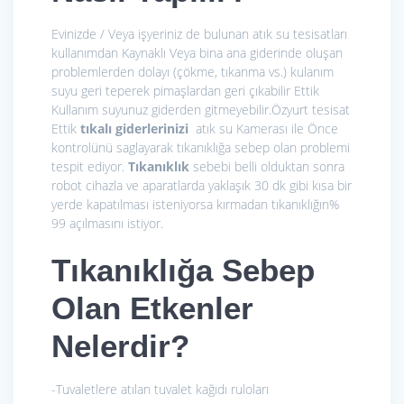
Evinizde / Veya işyeriniz de bulunan atık su tesisatları
kullanımdan Kaynaklı Veya bina ana giderinde oluşan
problemlerden dolayı (çökme, tıkanma vs.) kulanım
suyu geri teperek pimaşlardan geri çıkabilir Ettik
Kullanım suyunuz giderden gitmeyebilir.Özyurt tesisat
Ettik
tıkalı giderlerinizi
atık su Kamerası ile Önce
kontrolünü saglayarak tıkanıklığa sebep olan problemi
tespit ediyor.
Tıkanıklık
sebebi belli olduktan sonra
robot cihazla ve aparatlarda yaklaşık 30 dk gibi kısa bir
yerde kapatılması isteniyorsa kırmadan tıkanıklığın%
99 açılmasını istiyor.
Tıkanıklığa Sebep
Olan Etkenler
Nelerdir?
-Tuvaletlere atılan tuvalet kağıdı ruloları