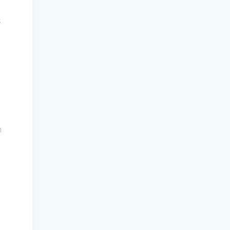
ş
n
ı