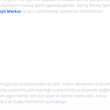
rak kornişlerin montaj işlemi yapılması gerekir. Korniş Montaj Servi
eyli Merkez
ve tüm mahallelerine semtlerine servis hizmeti
ra gerisini profesyonellere bırakın. Yılların deneyimini el becer
taj ustalarımız, yeni taşındığınız evlerinizde ya da perde değişi
en uygun kornişi sizin için seçer ve özenle monte eder. Ayrıca
ok il ve ilçede hizmetimizi sunmaktayız.