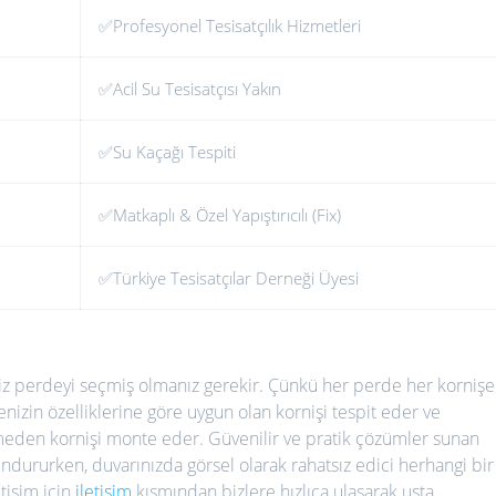
✅Profesyonel Tesisatçılık Hizmetleri
✅Acil Su Tesisatçısı Yakın
✅Su Kaçağı Tespiti
✅Matkaplı & Özel Yapıştırıcılı (Fix)
✅Türkiye Tesisatçılar Derneği Üyesi
iz perdeyi seçmiş olmanız gerekir. Çünkü her perde her kornişe
zin özelliklerine göre uygun olan kornişi tespit eder ve
meden kornişi monte eder. Güvenilir ve pratik çözümler sunan
undururken, duvarınızda görsel olarak rahatsız edici herhangi bir
etişim için
iletişim
kısmından bizlere hızlıca ulaşarak usta