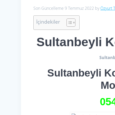
Son Güncelleme 9 Temmuz 2022 by
Özyurt T
İçindekiler
Sultanbeyli K
Sultanb
Sultanbeyli K
Mo
05