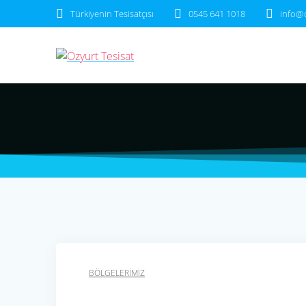
Skip
Türkiyenin Tesisatçısı
0545 641 1018
info@o
to
Sultanbeyli 
content
BÖLGELERIMIZ