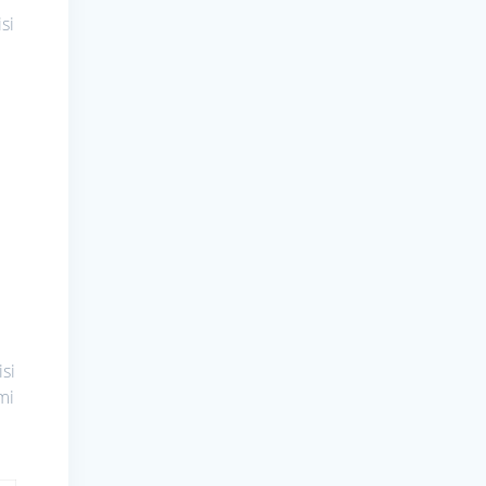
si
isi
mi