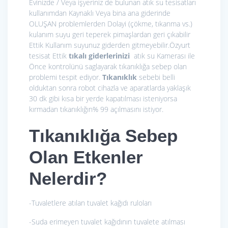
Evinizde / Veya işyeriniz de bulunan atık su tesisatları
kullanımdan Kaynaklı Veya bina ana giderinde
OLUŞAN problemlerden Dolayi (çökme, tıkanma vs.)
kulanım suyu geri teperek pimaşlardan geri çıkabilir
Ettik Kullanım suyunuz giderden gitmeyebilir.Özyurt
tesisat Ettik
tıkalı giderlerinizi
atık su Kamerası ile
Önce kontrolünü saglayarak tıkanıklığa sebep olan
problemi tespit ediyor.
Tıkanıklık
sebebi belli
olduktan sonra robot cihazla ve aparatlarda yaklaşık
30 dk gibi kısa bir yerde kapatılması isteniyorsa
kırmadan tıkanıklığın% 99 açılmasını istiyor.
Tıkanıklığa Sebep
Olan Etkenler
Nelerdir?
-Tuvaletlere atılan tuvalet kağıdı ruloları
-Suda erimeyen tuvalet kağıdının tuvalete atılması