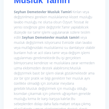
Musluk Tamiri
Seyhan Demetevler Musluk Tamiri
Kırılan veya
değiştirilmesi gereken musluklarınızı klozet musluğu
lavabo musluğu ne olursa olsun Özyurt Tesisat ile
yenisi isteğinize göre değiştirilir.Tamir yapılabilicek
düzeyde ise tamir işlemi uygulanarak sizlere teslim
edilir.
Seyhan Demetevler musluk tamiri
veya
musluk değiştirmek istiyorsanız Evinizde olan lavabo
veya mutfağınızdaki musluklarınız su damlatıyor olabilir
bunların hızlı ve acil olara tamir veya değişim işlemi
uygulanması gerekmektedir.Bu işi gerçekten
bilmiyorsanız kendinize ve musluklara zarar vermeden
uzma ekibimizden destek alabilirsiniz.Musluk
değiştirmek basit bir işlem olarak gözükmektedir ama
zor bir iştir pratik ve bilgi gerektirir her musluk aynı
özellikte olmadığı için zorluklar meydana
gelebilir.Musluk değiştirmek için musluğu olduğu
kısımdan çıkarmak için çekerek uğraşırken genelde
musluğu kırma ile karşı karşıya kalırlar.Bu
sebeplerden dolayı daha fazla maliyet ortaya çıkmış
olur.Sizlerde uzman ekiplerimizden destek alarak