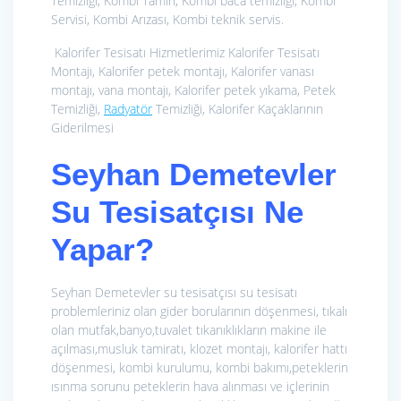
Temizliği, Kombi Tamiri, Kombi baca temizliği, Kombi
Servisi, Kombi Arızası, Kombi teknik servis.
Kalorifer Tesisatı Hizmetlerimiz
Kalorifer Tesisatı
Montajı, Kalorifer petek montajı, Kalorifer vanası
montajı, vana montajı, Kalorifer petek yıkama, Petek
Temizliği,
Radyatör
Temizliği, Kalorifer Kaçaklarının
Giderilmesi
Seyhan Demetevler
Su Tesisatçısı Ne
Yapar?
Seyhan Demetevler su tesisatçısı su tesisatı
problemleriniz olan gider borularının döşenmesi, tıkalı
olan mutfak,banyo,tuvalet tıkanıklıkların makine ile
açılması,musluk tamiratı, klozet montajı, kalorifer hattı
döşenmesi, kombi kurulumu, kombi bakımı,peteklerin
ısınma sorunu peteklerin hava alınması ve içlerinin