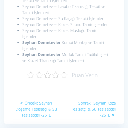
Tespiti ve Tamiri İşlemleri
Seyhan Demetevler Lavabo Tıkanıklığı Tespit ve
Tamiri İşlemleri
Seyhan Demetevler Su Kaçağı Tespiti İşlemleri
Seyhan Demetevler Klozet Sifonu Tamir İşlemleri
Seyhan Demetevler Klozet Musluğu Tamir
İşlemleri
Seyhan Demetevler
Kombi Montajı ve Tamiri
İşlemleri
Seyhan Demetevler
Mutfak Tamiri Tadilat İşleri
ve Klozet Tıkanıklığı Tamiri İşlemleri
Puan Verin
Yazı
Önceki
Sonraki
Önceki:
Seyhan
Sonraki:
Seyhan Koza
yazı:
yazı:
gezinmesi
Döşeme Tesisatçı & Su
Tesisatçı & Su Tesisatçısı
Tesisatçısı -25TL
-25TL