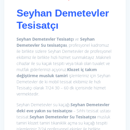
Seyhan Demetevler
Tesisatçı
Seyhan Demetevler Tesisatçı
ve
Seyhan
Demetevler Su tesisatçısı
, profesyonel kadromuz
ile birlikte sizlere Seyhan Demetevler de profesyonel
ekibimiz ile birlikte hızlı hizmet sunmaktayız .Makineli
cihazlar ile su kaçak tespiti veya tıkalı olan tuvalet ve
mutfak giderlerinizi açıyoruz.
Klozet iç takım
değiştirme
musluk tamiri
işlemleriniz için Seyhan
Demetevler de ki mobil tesisat ekibimiz ile hızlı
Tesisatçı olarak 7/24 30 – 60 dk içerisinde hizmet
vermektedir.
Seyhan Demetevler su kaçağı.
Seyhan Demetevler
deki eve yakın su tesisatçısı
– Sıhhi tesisat ustası
tesisat.
Seyhan Demetevler Su Tesisatçısı
musluk
tamiri klozet tamiri tıkanıklık açma su kaçağı tespiti
işlemleriniz 7/24 profesyonel ekipler ile birlikte