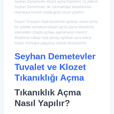
Seyhan Demetevler Klozet açma hizmetini 10 yıldırım
Seyhan Demetevler de sunmaktayız klozetlerinizi
tıkandıysa hemen orada gelip sorun çözelim.
Özyurt Tesisat’ın tıkalı klozetinizi açtıktan sonra temiz
bir şekilde temizleyin.Klozet açma işlemi klozetinizi
sökmeden cihazla açmayı ayarlamanızı öneririz
klozetinizi söküp tıkalı pimaşı açtıktan sora tekrar
klozet montajını yapıyoruz sebebi klozetleriniz.
Seyhan Demetevler
Tuvalet ve Klozet
Tıkanıklığı Açma
Tıkanıklık Açma
Nasıl Yapılır?