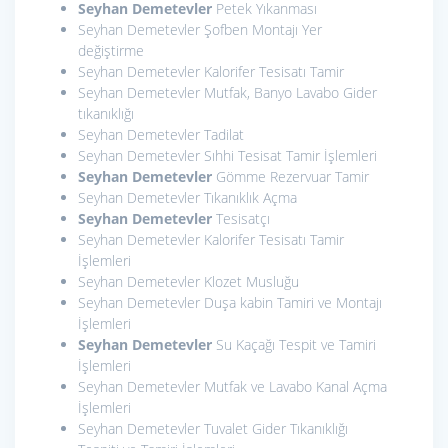
Seyhan Demetevler
Petek Yıkanması
Seyhan Demetevler Şofben Montajı Yer
değiştirme
Seyhan Demetevler Kalorifer Tesisatı Tamir
Seyhan Demetevler Mutfak, Banyo Lavabo Gider
tıkanıklığı
Seyhan Demetevler Tadilat
Seyhan Demetevler Sıhhi Tesisat Tamir İşlemleri
Seyhan Demetevler
Gömme Rezervuar Tamir
Seyhan Demetevler Tıkanıklık Açma
Seyhan Demetevler
Tesisatçı
Seyhan Demetevler Kalorifer Tesisatı Tamir
İşlemleri
Seyhan Demetevler Klozet Musluğu
Seyhan Demetevler Duşa kabin Tamiri ve Montajı
İşlemleri
Seyhan Demetevler
Su Kaçağı Tespit ve Tamiri
İşlemleri
Seyhan Demetevler Mutfak ve Lavabo Kanal Açma
İşlemleri
Seyhan Demetevler Tuvalet Gider Tıkanıklığı