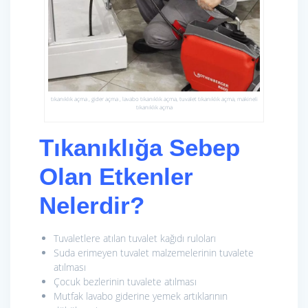
tıkanıklık açma , gider açma , lavabo tıkanıklık açma, tuvalet tıkanıklık açma, makineli
tıkanıklık açma
Tıkanıklığa Sebep
Olan Etkenler
Nelerdir?
Tuvaletlere atılan tuvalet kağıdı ruloları
Suda erimeyen tuvalet malzemelerinin tuvalete
atılması
Çocuk bezlerinin tuvalete atılması
Mutfak lavabo giderine yemek artıklarının