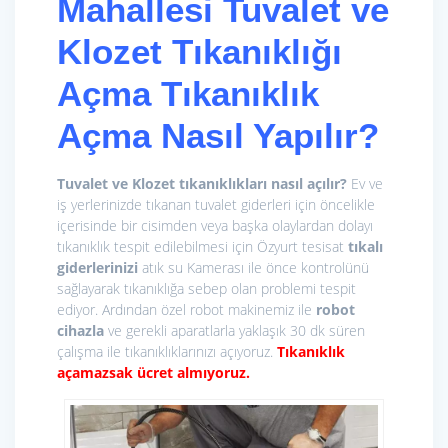
Mahallesi
Tuvalet ve
Klozet Tıkanıklığı
Açma
Tıkanıklık
Açma Nasıl Yapılır?
Tuvalet ve Klozet tıkanıklıkları nasıl açılır?
Ev ve
iş yerlerinizde tıkanan tuvalet giderleri için öncelikle
içerisinde bir cisimden veya başka olaylardan dolayı
tıkanıklık tespit edilebilmesi için Özyurt tesisat
tıkalı
giderlerinizi
atık su Kamerası ile önce kontrolünü
sağlayarak tıkanıklığa sebep olan problemi tespit
ediyor. Ardından özel robot makinemiz ile
r
obot
cihazla
ve gerekli aparatlarla yaklaşık 30 dk süren
çalışma ile tıkanıklıklarınızı açıyoruz.
Tıkanıklık
açamazsak ücret almıyoruz.