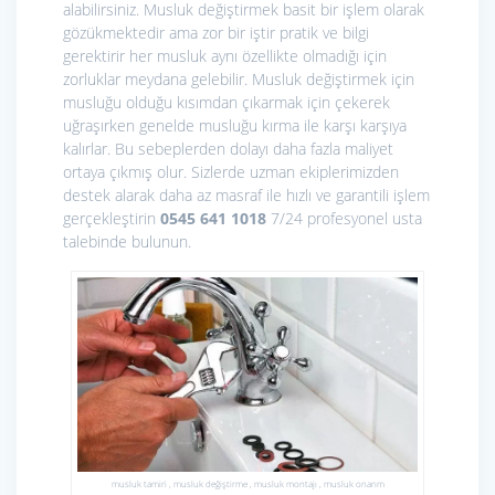
alabilirsiniz. Musluk değiştirmek basit bir işlem olarak
gözükmektedir ama zor bir iştir pratik ve bilgi
gerektirir her musluk aynı özellikte olmadığı için
zorluklar meydana gelebilir. Musluk değiştirmek için
musluğu olduğu kısımdan çıkarmak için çekerek
uğraşırken genelde musluğu kırma ile karşı karşıya
kalırlar. Bu sebeplerden dolayı daha fazla maliyet
ortaya çıkmış olur. Sizlerde uzman ekiplerimizden
destek alarak daha az masraf ile hızlı ve garantili işlem
gerçekleştirin
0545 641 1018
7/24 profesyonel usta
talebinde bulunun.
musluk tamiri , musluk değiştirme , musluk montajı , musluk onarım