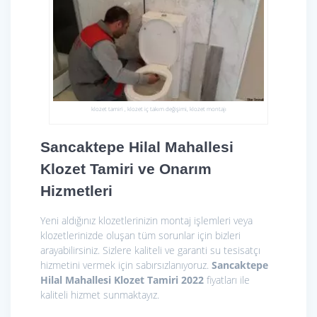
klozet tamiri , klozet iç takım değişimi, klozet montajı
Sancaktepe Hilal Mahallesi
Klozet Tamiri ve Onarım
Hizmetleri
Yeni aldığınız klozetlerinizin montaj işlemleri veya
klozetlerinizde oluşan tüm sorunlar için bizleri
arayabilirsiniz. Sizlere kaliteli ve garanti su tesisatçı
hizmetini vermek için sabırsızlanıyoruz.
Sancaktepe
Hilal Mahallesi Klozet Tamiri 2022
fiyatları ile
kaliteli hizmet sunmaktayız.