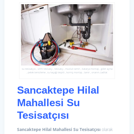
su tesisatçısı , sıhhi tesisatçı , tesisatçı , musluk tamiri , batarya montajı , gider açma
, petek temizleme , su kaçağı tespiti , korniş montajı , tamir , onarım ,tadilat
Sancaktepe Hilal
Mahallesi Su
Tesisatçısı
Sancaktepe Hilal Mahallesi Su Tesisatçısı
olarak