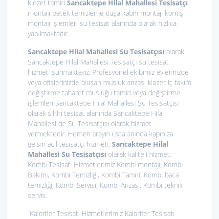
klozet tamiri
Sancaktepe Hilal Mahallesi Tesisatçı
montajı petek temizleme duşa kabin montajı korniş
montajı işlemleri su tesisat alanında olarak hızlıca
yapılmaktadır.
Sancaktepe Hilal Mahallesi Su Tesisatçısı
olarak
Sancaktepe Hilal Mahallesi Tesisatçı su tesisat
hizmeti sunmaktayız. Profesyonel ekibimiz evlerinizde
veya ofislerinizde oluşan musluk arızası klozet iç takım
değiştirme taharet musluğu tamiri veya değiştirme
işlemleri Sancaktepe Hilal Mahallesi Su Tesisatçısı
olarak sıhhi tesisat alanında Sancaktepe Hilal
Mahallesi de Su Tesisatçısı olarak hizmet
vermektedir. Hemen arayın usta anında kapınıza
gelsin acil tesisatçı hizmeti.
Sancaktepe Hilal
Mahallesi Su Tesisatçısı
olarak kaliteli hizmet.
Kombi Tesisatı Hizmetlerimiz
Kombi montajı, Kombi
Bakımı, Kombi Temizliği, Kombi Tamiri, Kombi baca
temizliği, Kombi Servisi, Kombi Arızası, Kombi teknik
servis.
Kalorifer Tesisatı Hizmetlerimiz
Kalorifer Tesisatı