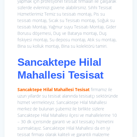
yapmak için profesyonel tesisat firmaları ile çalışarak
sizlerde evlerinizi güvene alabilirsiniz. Sıhhi Tesisat
Hizmetlerimiz
Temiz su tesisatı montajı, Pis su
tesisatı montajı, Sıcak su Tesisatı montajı, Soğuk su
tesisatı Montajı, Yağmur suyu Tesisatı Montajı, Gider
Borusu döşemesi, Duş ve Batarya montajı, Duş
fıskiyesi montajı, Su deposu montajı, Atık su montajı,
Bina su kolluk montajı, Bina su kolektörü tamiri.
Sancaktepe Hilal
Mahallesi Tesisat
Sancaktepe Hilal Mahallesi Tesisat
firmamız ile
uzun yıllardır su tesisat alanında tesisatçı sektöründe
hizmet vermekteyiz. Sancaktepe Hilal Mahallesi
merkez de bulunan şubemiz ile birlikte sizlere
Sancaktepe Hilal Mahallesi ilçesi ve mahallelerine 10
– 30 dk içerisinde garanti ve acil tesisatçı hizmetini
sunmaktayız. Sancaktepe Hilal Mahallesi da en iyi
tesisat firması olarak kaliteli ve garantili malzeme