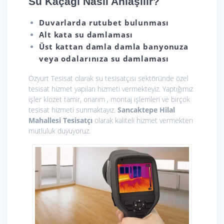
Su Kaçağı Nasıl Anlaşılır?
Duvarlarda rutubet bulunması
Alt kata su damlaması
Üst kattan damla damla banyonuza
veya odalarınıza su damlaması
Özyurt Tesisat olarak
su tesisatçısı sektöründe özel
tesisat hizmet yapıları hizmeti vermekteyiz. Yaptığımız
işler klozet tamir, onarım , montaj işlemleri ve birçok
tesisat hizmeti sunmaktayız.
Sancaktepe Hilal
Mahallesi Tesisatçı
olarak kaliteli hizmet vermekten
mutluluk duyuyoruz.