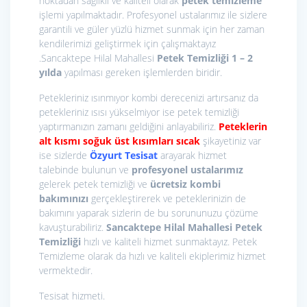
noktadan sağlıklı ve kaliteli olarak
petek temizleme
işlemi yapılmaktadır. Profesyonel ustalarımız ile sizlere
garantili ve güler yüzlü hizmet sunmak için her zaman
kendilerimizi geliştirmek için çalışmaktayız
.Sancaktepe Hilal Mahallesi
Petek Temizliği 1 – 2
yılda
yapılması gereken işlemlerden biridir.
Petekleriniz ısınmıyor kombi derecenizi artırsanız da
petekleriniz ısısı yükselmiyor ise petek temizliği
yaptırmanızın zamanı geldiğini anlayabiliriz.
Peteklerin
alt kısmı soğuk üst kısımları sıcak
şikayetiniz var
ise sizlerde
Özyurt Tesisat
arayarak hizmet
talebinde bulunun ve
profesyonel ustalarımız
gelerek petek temizliği ve
ücretsiz kombi
bakımınızı
gerçekleştirerek ve peteklerinizin de
bakımını yaparak sizlerin de bu sorununuzu çözüme
kavuşturabiliriz.
Sancaktepe Hilal Mahallesi Petek
Temizliği
hızlı ve kaliteli hizmet sunmaktayız. Petek
Temizleme olarak da hızlı ve kaliteli ekiplerimiz hizmet
vermektedir.
Tesisat hizmeti.