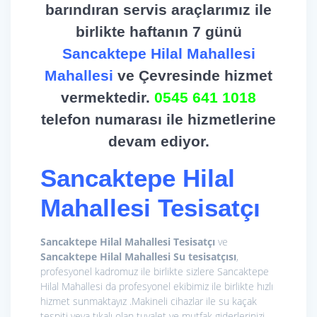
barındıran servis araçlarımız ile
birlikte haftanın 7 günü
Sancaktepe Hilal Mahallesi
Mahallesi
ve Çevresinde hizmet
vermektedir.
0545 641 1018
telefon numarası ile hizmetlerine
devam ediyor.
Sancaktepe Hilal
Mahallesi Tesisatçı
Sancaktepe Hilal Mahallesi Tesisatçı
ve
Sancaktepe Hilal Mahallesi Su tesisatçısı
,
profesyonel kadromuz ile birlikte sizlere Sancaktepe
Hilal Mahallesi da profesyonel ekibimiz ile birlikte hızlı
hizmet sunmaktayız .Makineli cihazlar ile su kaçak
tespiti veya tıkalı olan tuvalet ve mutfak giderlerinizi