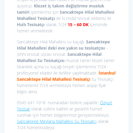
açıyoruz.
Klozet iç takım değiştirme
musluk
tamiri
işlemleriniz için
Sancaktepe Hilal Mahallesi
Mahallesi Tesisatçı
de ki mobil tesisat ekibimiz ile
Hızlı Tesisatçı
olarak 7/24
15
– 60 DK
içerisinde
hizmet vermektedir.
Sancaktepe Hilal Mahallesi su kaçağı.
Sancaktepe
Hilal Mahallesi deki eve yakın su tesisatçısı
–
Sıhhi tesisat ustası tesisat.
Sancaktepe Hilal
Mahallesi Su Tesisatçısı
musluk tamiri klozet tamiri
tıkanıklık açma su kaçağı tespiti işlemleriniz 7/24
profesyonel ekipler ile birlikte yapılmaktadır.
İstanbul
Sancaktepe Hilal Mahallesi Tesisatçı
Su Tesisatçı
hizmetlerini 7/24 vermekteyiz hemen arayıp fiyat
bilgisi alınız.
0545 641 1018 numaradan bizlere yapabilir.
Özyurt
Tesisat
olarak sizlere kaliteli ve garantili hizmet
sunmak için hizmet bölgelerimizi genişletmekteyiz.
Sancaktepe Mevlana Mahallesi Su Tesisatçı
olarak
7/24 hizmetinizdeyiz.