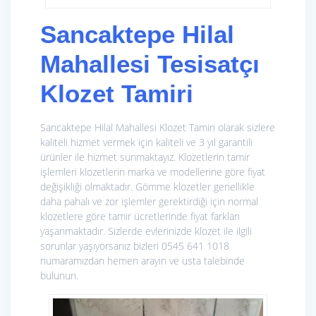
Sancaktepe Hilal
Mahallesi Tesisatçı
Klozet Tamiri
Sancaktepe Hilal Mahallesi Klozet Tamiri olarak sizlere
kaliteli hizmet vermek için kaliteli ve 3 yıl garantili
ürünler ile hizmet sunmaktayız. Klozetlerin tamir
işlemleri klozetlerin marka ve modellerine göre fiyat
değişikliği olmaktadır. Gömme klozetler genellikle
daha pahalı ve zor işlemler gerektirdiği için normal
klozetlere göre tamir ücretlerinde fiyat farkları
yaşanmaktadır. Sizlerde evlerinizde klozet ile ilgili
sorunlar yaşıyorsanız bizleri 0545 641 1018
numaramızdan hemen arayın ve usta talebinde
bulunun.