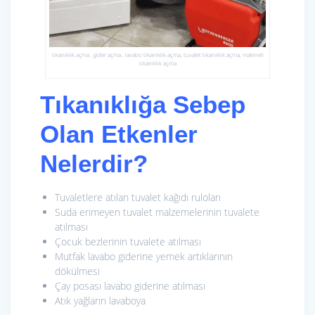
tıkanıklık açma , gider açma , lavabo tıkanıklık açma, tuvalet tıkanıklık açma, makineli
tıkanıklık açma
Tıkanıklığa Sebep
Olan Etkenler
Nelerdir?
Tuvaletlere atılan tuvalet kağıdı ruloları
Suda erimeyen tuvalet malzemelerinin tuvalete
atılması
Çocuk bezlerinin tuvalete atılması
Mutfak lavabo giderine yemek artıklarının
dökülmesi
Çay posası lavabo giderine atılması
Atık yağların lavaboya