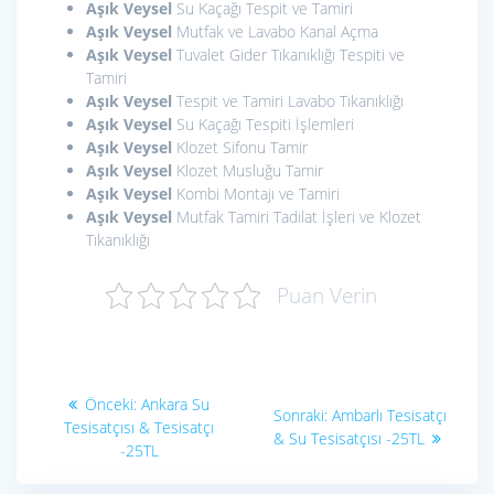
Aşık Veysel
Su Kaçağı Tespit ve Tamiri
Aşık Veysel
Mutfak ve Lavabo Kanal Açma
Aşık Veysel
Tuvalet Gider Tıkanıklığı Tespiti ve
Tamiri
Aşık Veysel
Tespit ve Tamiri Lavabo Tıkanıklığı
Aşık Veysel
Su Kaçağı Tespiti İşlemleri
Aşık Veysel
Klozet Sifonu Tamir
Aşık Veysel
Klozet Musluğu Tamir
Aşık Veysel
Kombi Montajı ve Tamiri
Aşık Veysel
Mutfak Tamiri Tadilat İşleri ve Klozet
Tıkanıklığı
Puan Verin
Yazı
Önceki
Önceki:
Ankara Su
Sonraki
Sonraki:
Ambarlı Tesisatçı
yazı:
gezinmesi
Tesisatçısı & Tesisatçı
yazı:
& Su Tesisatçısı -25TL
-25TL