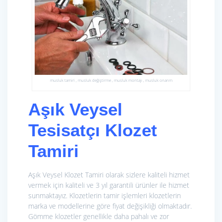
musluk tamiri , musluk değiştirme , musluk montajı , musluk onarım
Aşık Veysel
Tesisatçı Klozet
Tamiri
Aşık Veysel Klozet Tamiri olarak sizlere kaliteli hizmet
vermek için kaliteli ve 3 yıl garantili ürünler ile hizmet
sunmaktayız. Klozetlerin tamir işlemleri klozetlerin
marka ve modellerine göre fiyat değişikliği olmaktadır.
Gömme klozetler genellikle daha pahalı ve zor