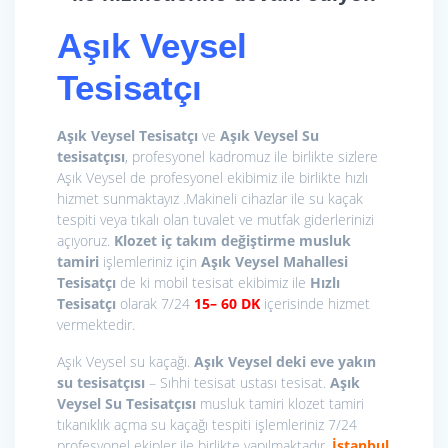
Aşık Veysel
Tesisatçı
Aşık Veysel Tesisatçı
ve
Aşık Veysel Su
tesisatçısı
, profesyonel kadromuz ile birlikte sizlere
Aşık Veysel de profesyonel ekibimiz ile birlikte hızlı
hizmet sunmaktayız .Makineli cihazlar ile su kaçak
tespiti veya tıkalı olan tuvalet ve mutfak giderlerinizi
açıyoruz.
Klozet iç takım değiştirme
musluk
tamiri
işlemleriniz için
Aşık Veysel Mahallesi
Tesisatçı
de ki mobil tesisat ekibimiz ile
Hızlı
Tesisatçı
olarak 7/24
15
– 60 DK
içerisinde hizmet
vermektedir.
Aşık Veysel su kaçağı.
Aşık Veysel deki eve yakın
su tesisatçısı
– Sıhhi tesisat ustası tesisat.
Aşık
Veysel Su Tesisatçısı
musluk tamiri klozet tamiri
tıkanıklık açma su kaçağı tespiti işlemleriniz 7/24
profesyonel ekipler ile birlikte yapılmaktadır.
İstanbul