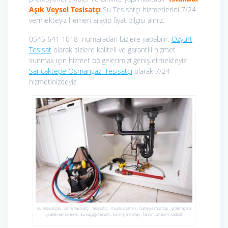
Aşık Veysel Tesisatçı
Su Tesisatçı hizmetlerini 7/24
vermekteyiz hemen arayıp fiyat bilgisi alınız.
0545 641 1018 numaradan bizlere yapabilir.
Özyurt
Tesisat
olarak sizlere kaliteli ve garantili hizmet
sunmak için hizmet bölgelerimizi genişletmekteyiz.
Sancaktepe Osmangazi Tesisatçı
olarak 7/24
hizmetinizdeyiz.
su tesisatçısı , sıhhi tesisatçı , tesisatçı , musluk tamiri , batarya montajı , gider açma
, petek temizleme , su kaçağı tespiti , korniş montajı , tamir , onarım ,tadilat