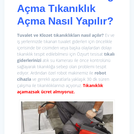
Açma
Tıkanıklık
Açma Nasıl Yapılır?
Tuvalet ve Klozet tıkanıklıkları nasıl açılır?
Ev ve
iş yerlerinizde tıkanan tuvalet giderleri için öncelikle
içerisinde bir cisimden veya başka olaylardan dolayı
tıkanıklık tespit edilebilmesi için Özyurt tesisat
tıkalı
giderlerinizi
atık su Kamerası ile önce kontrolünü
sağlayarak tıkanıklığa sebep olan problemi tespit
ediyor. Ardından özel robot makinemiz ile
r
obot
cihazla
ve gerekli aparatlarla yaklaşık 30 dk süren
çalışma ile tıkanıklıklarınızı açıyoruz.
Tıkanıklık
açamazsak ücret almıyoruz.