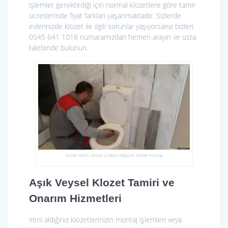
işlemler gerektirdiği için normal klozetlere göre tamir
ücretlerinde fiyat farkları yaşanmaktadır. Sizlerde
evlerinizde klozet ile ilgili sorunlar yaşıyorsanız bizleri
0545 641 1018 numaramızdan hemen arayın ve usta
talebinde bulunun.
klozet tamiri , klozet iç takım değişimi, klozet montajı
Aşık Veysel Klozet Tamiri ve
Onarım Hizmetleri
Yeni aldığınız klozetlerinizin montaj işlemleri veya