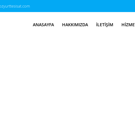
zyurttesisat.com
ANASAYFA
HAKKIMIZDA
İLETIŞIM
HIZME
isat