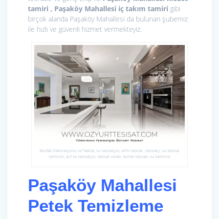
tamiri , Paşaköy Mahallesi iç takım tamiri
gibi
birçok alanda Paşaköy Mahallesi da bulunan şubemiz
ile hızlı ve güvenli hizmet vermekteyiz.
Mutfak Dekorasyonu ve Tadilat, su tesisatçısı, sıhhi tesisat , tesisatçı ,su tesisat
tamircisi, acil su tesisatçısı, tesisat ustası, kombi tesisatı, su tamircisi
Paşaköy Mahallesi
Petek Temizleme