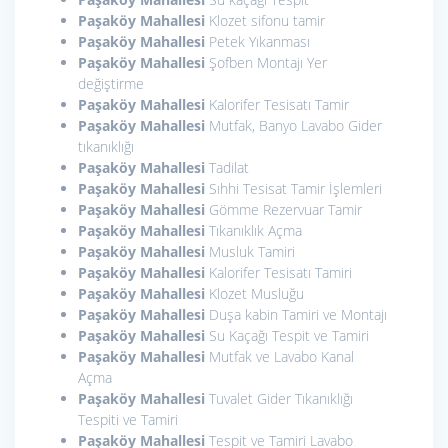
Paşaköy Mahallesi
Klozet sifonu tamir
Paşaköy Mahallesi
Petek Yıkanması
Paşaköy Mahallesi
Şofben Montajı Yer
değiştirme
Paşaköy Mahallesi
Kalorifer Tesisatı Tamir
Paşaköy Mahallesi
Mutfak, Banyo Lavabo Gider
tıkanıklığı
Paşaköy Mahallesi
Tadilat
Paşaköy Mahallesi
Sıhhi Tesisat Tamir İşlemleri
Paşaköy Mahallesi
Gömme Rezervuar Tamir
Paşaköy Mahallesi
Tıkanıklık Açma
Paşaköy Mahallesi
Musluk Tamiri
Paşaköy Mahallesi
Kalorifer Tesisatı Tamiri
Paşaköy Mahallesi
Klozet Musluğu
Paşaköy Mahallesi
Duşa kabin Tamiri ve Montajı
Paşaköy Mahallesi
Su Kaçağı Tespit ve Tamiri
Paşaköy Mahallesi
Mutfak ve Lavabo Kanal
Açma
Paşaköy Mahallesi
Tuvalet Gider Tıkanıklığı
Tespiti ve Tamiri
Paşaköy Mahallesi
Tespit ve Tamiri Lavabo