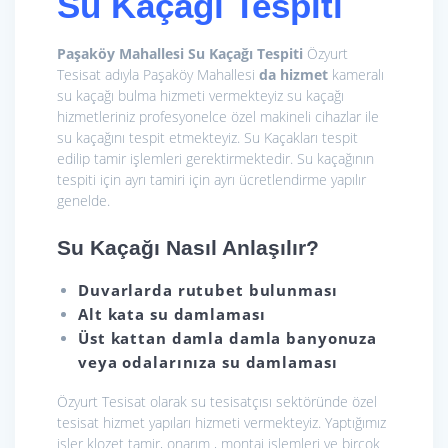
Su Kaçağı Tespiti
Paşaköy Mahallesi Su Kaçağı Tespiti
Özyurt
Tesisat adıyla Paşaköy Mahallesi
da hizmet
kameralı
su kaçağı bulma hizmeti vermekteyiz su kaçağı
hizmetleriniz profesyonelce özel makineli cihazlar ile
su kaçağını tespit etmekteyiz. Su Kaçakları tespit
edilip tamir işlemleri gerektirmektedir. Su kaçağının
tespiti için ayrı tamiri için ayrı ücretlendirme yapılır
genelde.
Su Kaçağı Nasıl Anlaşılır?
Duvarlarda rutubet bulunması
Alt kata su damlaması
Üst kattan damla damla banyonuza
veya odalarınıza su damlaması
Özyurt Tesisat olarak
su tesisatçısı sektöründe özel
tesisat hizmet yapıları hizmeti vermekteyiz. Yaptığımız
işler klozet tamir, onarım , montaj işlemleri ve birçok