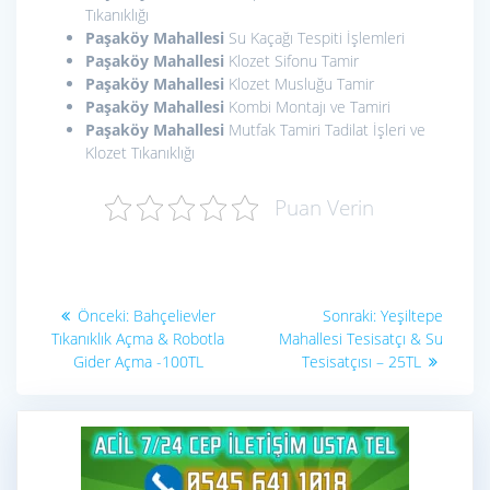
Tıkanıklığı
Paşaköy Mahallesi
Su Kaçağı Tespiti İşlemleri
Paşaköy Mahallesi
Klozet Sifonu Tamir
Paşaköy Mahallesi
Klozet Musluğu Tamir
Paşaköy Mahallesi
Kombi Montajı ve Tamiri
Paşaköy Mahallesi
Mutfak Tamiri Tadilat İşleri ve
Klozet Tıkanıklığı
Puan Verin
Yazı
Önceki
Sonraki
Önceki:
Bahçelievler
Sonraki:
Yeşiltepe
yazı:
yazı:
gezinmesi
Tıkanıklık Açma & Robotla
Mahallesi Tesisatçı & Su
Gider Açma -100TL
Tesisatçısı – 25TL