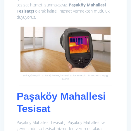
tesisat hizmeti sunmaktayız.
Paşaköy Mahallesi
Tesisatçı
olarak kaliteli hizmet vermekten mutluluk
duyuyoruz.
su kaçağı tespiti , su kaçağı bulma , kameralı su kaçak tespiti , kırmadan su kaçağı
bulma
Paşaköy Mahallesi
Tesisat
Paşaköy Mahallesi Tesisatçı Paşaköy Mahallesi ve
çevresinde su tesisat hizmetleri veren ustalara