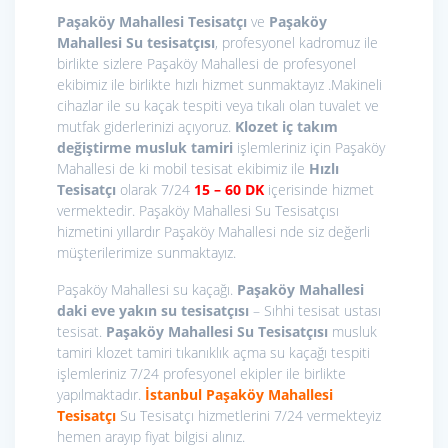
Paşaköy Mahallesi Tesisatçı
ve
Paşaköy
Mahallesi Su tesisatçısı
, profesyonel kadromuz ile
birlikte sizlere Paşaköy Mahallesi de profesyonel
ekibimiz ile birlikte hızlı hizmet sunmaktayız .Makineli
cihazlar ile su kaçak tespiti veya tıkalı olan tuvalet ve
mutfak giderlerinizi açıyoruz.
Klozet iç takım
değiştirme
musluk tamiri
işlemleriniz için Paşaköy
Mahallesi de ki mobil tesisat ekibimiz ile
Hızlı
Tesisatçı
olarak 7/24
15
– 60 DK
içerisinde hizmet
vermektedir. Paşaköy Mahallesi Su Tesisatçısı
hizmetini yıllardır Paşaköy Mahallesi nde siz değerli
müşterilerimize sunmaktayız.
Paşaköy Mahallesi su kaçağı.
Paşaköy Mahallesi
daki eve yakın su tesisatçısı
– Sıhhi tesisat ustası
tesisat.
Paşaköy Mahallesi Su Tesisatçısı
musluk
tamiri klozet tamiri tıkanıklık açma su kaçağı tespiti
işlemleriniz 7/24 profesyonel ekipler ile birlikte
yapılmaktadır.
İstanbul Paşaköy Mahallesi
Tesisatçı
Su Tesisatçı hizmetlerini 7/24 vermekteyiz
hemen arayıp fiyat bilgisi alınız.