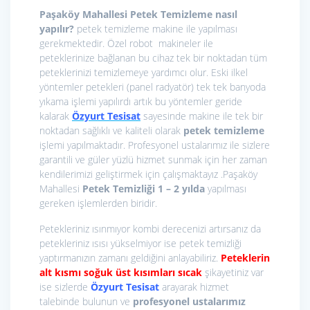
Paşaköy Mahallesi Petek Temizleme nasıl
yapılır?
petek temizleme makine ile yapılması
gerekmektedir. Özel robot makineler ile
peteklerinize bağlanan bu cihaz tek bir noktadan tüm
peteklerinizi temizlemeye yardımcı olur. Eski ilkel
yöntemler petekleri (panel radyatör) tek tek banyoda
yıkama işlemi yapılırdı artık bu yöntemler geride
kalarak
Özyurt Tesisat
sayesinde makine ile tek bir
noktadan sağlıklı ve kaliteli olarak
petek temizleme
işlemi yapılmaktadır. Profesyonel ustalarımız ile sizlere
garantili ve güler yüzlü hizmet sunmak için her zaman
kendilerimizi geliştirmek için çalışmaktayız .Paşaköy
Mahallesi
Petek Temizliği 1 – 2 yılda
yapılması
gereken işlemlerden biridir.
Petekleriniz ısınmıyor kombi derecenizi artırsanız da
petekleriniz ısısı yükselmiyor ise petek temizliği
yaptırmanızın zamanı geldiğini anlayabiliriz.
Peteklerin
alt kısmı soğuk üst kısımları sıcak
şikayetiniz var
ise sizlerde
Özyurt Tesisat
arayarak hizmet
talebinde bulunun ve
profesyonel ustalarımız