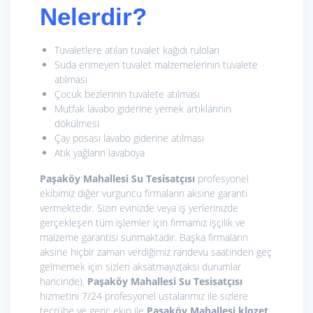
Nelerdir?
Tuvaletlere atılan tuvalet kağıdı ruloları
Suda erimeyen tuvalet malzemelerinin tuvalete
atılması
Çocuk bezlerinin tuvalete atılması
Mutfak lavabo giderine yemek artıklarının
dökülmesi
Çay posası lavabo giderine atılması
Atık yağların lavaboya
Paşaköy Mahallesi Su Tesisatçısı
profesyonel
ekibimiz diğer vurguncu firmaların aksine garanti
vermektedir. Sizin evinizde veya iş yerlerinizde
gerçekleşen tüm işlemler için firmamız işçilik ve
malzeme garantisi sunmaktadır. Başka firmaların
aksine hiçbir zaman verdiğimiz randevu saatinden geç
gelmemek için sizleri aksatmayız(aksi durumlar
haricinde).
Paşaköy Mahallesi Su Tesisatçısı
hizmetini 7/24 profesyonel ustalarımız ile sizlere
tecrübe ve genç ekip ile
Paşaköy Mahallesi klozet