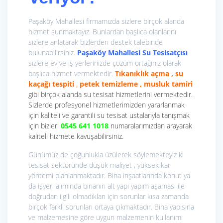
Paşaköy Mahallesi firmamızda sizlere birçok alanda
hizmet sunmaktayız. Bunlardan başlıca olanlarını
sizlere anlatarak bizlerden destek talebinde
bulunabilirsiniz.
Paşaköy Mahallesi Su Tesisatçısı
sizlere ev ve iş yerlerinizde çözüm ortağınız olarak
başlıca hizmet vermektedir.
Tıkanıklık açma , su
kaçağı tespiti
,
petek temizleme , musluk tamiri
gibi birçok alanda su tesisat hizmetlerini vermektedir.
Sizlerde profesyonel hizmetlerimizden yararlanmak
için kaliteli ve garantili su tesisat ustalarıyla tanışmak
için bizleri
0545 641 1018
numaralarımızdan arayarak
kaliteli hizmete kavuşabilirsiniz.
Günümüz de çoğunlukla üzülerek söylemekteyiz ki
tesisat sektöründe düşük maliyet , yüksek kar
yöntemi planlanmaktadır. Bina inşaatlarında konut ya
da işyeri alımında binanın alt yapı yapım aşaması ile
doğrudan ilgili olmadıkları için sorunlar kısa zamanda
birçok farklı sorunları ortaya çıkmaktadır. Bina yapısına
ve malzemesine göre uygun malzemenin kullanımı