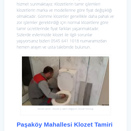
hizmet sunmaktayız. Klozetlerin tamir işlemleri
klozetlerin marka ve modellerine göre fiyat değişikliği
olmaktadır. Gömme klozetler genellikle daha pahalı ve
zor işlemler gerektirdiği için normal klozetlere göre
tamir ücretlerinde fiyat farkları yaşanmaktadır.
Sizlerde evlerinizde klozet ile ilgili sorunlar
yaşıyorsanız bizleri 0545 641 1018 numaramızdan
hemen arayın ve usta talebinde bulunun.
klozet tamiri , klozet iç takım değişimi, klozet montajı
Paşaköy Mahallesi Klozet Tamiri