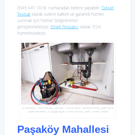
0545 641 1018 numaradan bizlere yapabilir.
Özyurt
Tesisat
olarak sizlere kaliteli ve garantili hizmet
sunmak için hizmet bölgelerimizi
genişletmekteyiz.
Emirli Tesisatçı
olarak 7/24
hizmetinizdeyiz.
su tesisatçısı , sıhhi tesisatçı , tesisatçı , musluk tamiri , batarya montajı , gider açma
, petek temizleme , su kaçağı tespiti , korniş montajı , tamir , onarım ,tadilat
Paşaköy Mahallesi