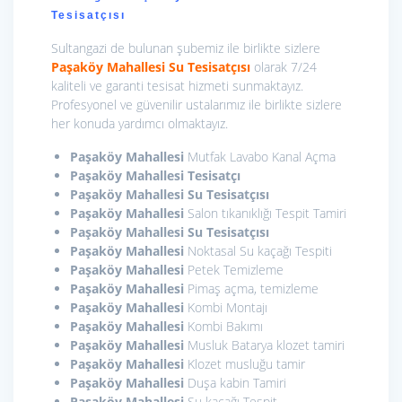
Tesisatçısı
Sultangazi de bulunan şubemiz ile birlikte sizlere
Paşaköy Mahallesi Su Tesisatçısı
olarak 7/24
kaliteli ve garanti tesisat hizmeti sunmaktayız.
Profesyonel ve güvenilir ustalarımız ile birlikte sizlere
her konuda yardımcı olmaktayız.
Paşaköy Mahallesi
Mutfak Lavabo Kanal Açma
Paşaköy Mahallesi
Tesisatçı
Paşaköy Mahallesi
Su Tesisatçısı
Paşaköy Mahallesi
Salon tıkanıklığı Tespit Tamiri
Paşaköy Mahallesi Su Tesisatçısı
Paşaköy Mahallesi
Noktasal Su kaçağı Tespiti
Paşaköy Mahallesi
Petek Temizleme
Paşaköy Mahallesi
Pimaş açma, temizleme
Paşaköy Mahallesi
Kombi Montajı
Paşaköy Mahallesi
Kombi Bakımı
Paşaköy Mahallesi
Musluk Batarya klozet tamiri
Paşaköy Mahallesi
Klozet musluğu tamir
Paşaköy Mahallesi
Duşa kabin Tamiri
Paşaköy Mahallesi
Su kaçağı Tespit