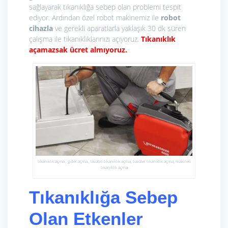
sağlayarak tıkanıklığa sebep olan problemi tespit
ediyor. Ardından özel robot makinemiz ile
r
obot
cihazla
ve gerekli aparatlarla yaklaşık 30 dk süren
çalışma ile tıkanıklıklarınızı açıyoruz.
Tıkanıklık
açamazsak ücret almıyoruz.
tıkanıklık açma , gider açma , lavabo tıkanıklık açma, tuvalet tıkanıklık açma, makineli
tıkanıklık açma
Tıkanıklığa Sebep
Olan Etkenler