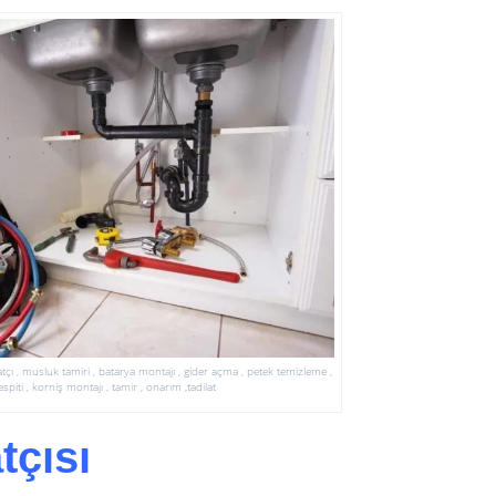
sisatçı , musluk tamiri , batarya montajı , gider açma , petek temizleme ,
spiti , korniş montajı , tamir , onarım ,tadilat
tçısı