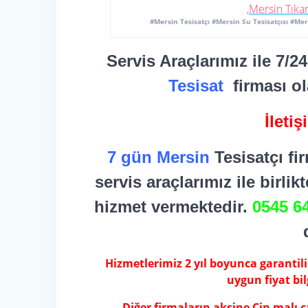
#Mersin Tesisatçı #Mersin Su Tesisatçısı #Mer
Servis Araçlarımız ile 7/2
Tesisat
firması o
İleti
7 gün Mersin
Tesisatçı fi
servis araçlarımız ile birli
hizmet vermektedir.
0545 6
Hizmetlerimiz 2 yıl boyunca garantilidi
uygun fiyat bil
Diğer firmaların aksine Çin malı