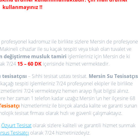
kullanmayınız !!
, profesyonel kadromuz ile birlikte sizlere Mersin de profesyone
Makineli cihazlar ile su kaçak tespiti veya tıkalı olan tuvalet ve
ım değiştirme
musluk tamiri
işlemleriniz için Mersin de ki
rak 7/24
15
– 60 DK
içerisinde hizmet vermektedir.
 tesisatçısı
– Sıhhi tesisat ustası tesisat.
Mersin Su Tesisatçıs
kaçağı tespiti işlemleriniz 7/24 profesyonel ekipler ile birlikte
izmetlerini 7/24 vermekteyiz hemen arayıp fiyat bilgisi alınız.
lere her zaman 1 telefon kadar uzağız Mersin ‘un her ilçesine 68
Tesisatçı
hizmetlerimiz ile birçok alanda kalite ve garanti sunan
lojik tesisat firması olarak hızlı ve güvenli çalışmaktayız.
.
Özyurt Tesisat
olarak sizlere kaliteli ve garantili hizmet sunmak
rsus Tesisatçı
olarak 7/24 hizmetinizdeyiz.