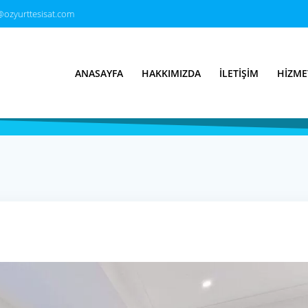
@ozyurttesisat.com
isatçı & Su Tesisa
ANASAYFA
HAKKIMIZDA
İLETIŞIM
HIZME
Türkiye’nin Tesisatçısı 7/24 Hizmet