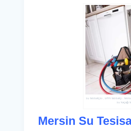
su tesisatçısı , sıhhi tesisatçı , te
su kaçağı te
Mersin Su Tesisa