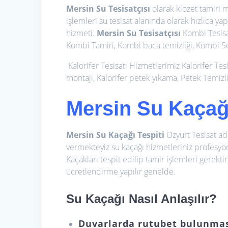
Mersin Su Tesisatçısı
olarak klozet tamiri 
işlemleri su tesisat alanında olarak hızlıca ya
hizmeti.
Mersin Su Tesisatçısı
Kombi Tesisa
Kombi Tamiri, Kombi baca temizliği, Kombi Ser
Kalorifer Tesisatı Hizmetlerimiz
Kalorifer Tes
montajı, Kalorifer petek yıkama, Petek Temizli
Mersin Su Kaçağı
Mersin Su Kaçağı Tespiti
Özyurt Tesisat a
vermekteyiz su kaçağı hizmetleriniz profesyon
Kaçakları tespit edilip tamir işlemleri gerektir
ücretlendirme yapılır genelde.
Su Kaçağı Nasıl Anlaşılır?
Duvarlarda rutubet bulunma