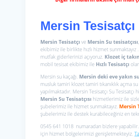
Mersin Tesisatçı
Mersin Tesisatçı
ve
Mersin Su tesisatçısı
ekibimiz ile birlikte hızlı hizmet sunmaktayız .
mutfak giderlerinizi açıyoruz.
Klozet iç tak
mobil tesisat ekibimiz ile
Hızlı Tesisatçı
ola
Mersin su kaçağı.
Mersin deki eve yakın su
musluk tamiri klozet tamiri tıkanıklık açma su 
yapılmaktadır. Mersin Tesisatçı Su Tesisatçı h
Mersin Su Tesisatçısı
hizmetlerimiz ile siz
şubelerimiz ile hizmet sunmaktayız.
Mersin
şubelerimiz ile destek kurabileceğiniz en tekno
0545 641 1018 numaradan bizlere yapabilir
için hizmet bölgelerimizi genişletmekteyiz.
Ta