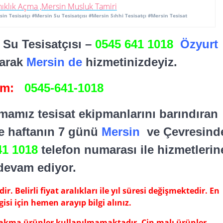
sin Tesisatçı #Mersin Su Tesisatçısı #Mersin Sıhhi Tesisatçı #Mersin Tesisat
4 Su Tesisatçısı –
0545 641 1018
Özyurt
larak
Mersin de
hizmetinizdeyiz.
şim:
0545-641-1018
rmamız tesisat ekipmanlarını barındıran
kte haftanın 7 günü
Mersin
ve Çevresind
41 1018
telefon numarası ile hizmetlerin
devam ediyor.
r. Belirli fiyat aralıkları ile yıl süresi değişmektedir. En
gisi için hemen arayıp bilgi alınız.
 çakma ürünler kullanılmamaktadır. Çin malı ürünler