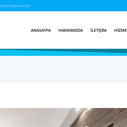
@ozyurttesisat.com
sisatçı & Su Tesi
ANASAYFA
HAKKIMIZDA
İLETIŞIM
HIZME
Türkiye’nin Tesisatçısı 7/24 Hizmet