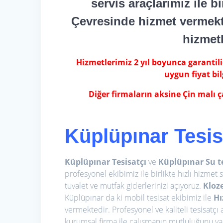
servis araçlarımız ile b
Çevresinde hizmet vermekt
hizmet
Hizmetlerimiz 2 yıl boyunca garantilidi
uygun fiyat bil
Diğer firmaların aksine Çin malı
Küplüpınar Tesis
Küplüpınar Tesisatçı
ve
Küplüpınar Su te
profesyonel ekibimiz ile birlikte hızlı hizmet 
tuvalet ve mutfak giderlerinizi açıyoruz.
Kloz
Küplüpınar da ki mobil tesisat ekibimiz ile
Hı
vermektedir. Profesyonel ve kaliteli tesisatçı
kurumsal firma ile çalışmanın mutluluğunu yaşar