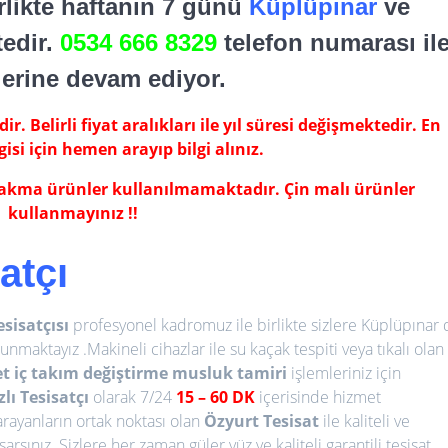
irlikte haftanın 7 günü
Küplüpınar
ve
edir.
0534 666 8329
telefon numarası il
lerine devam ediyor.
r. Belirli fiyat aralıkları ile yıl süresi değişmektedir. En
gisi için hemen arayıp bilgi alınız.
 çakma ürünler kullanılmamaktadır. Çin malı ürünler
kullanmayınız !!
atçı
sisatçısı
profesyonel kadromuz ile birlikte sizlere Küplüpınar 
sunmaktayız .Makineli cihazlar ile su kaçak tespiti veya tıkalı olan
et iç takım değiştirme
musluk tamiri
işlemleriniz için
zlı Tesisatçı
olarak 7/24
15
– 60 DK
içerisinde hizmet
 arayanların ortak noktası olan
Özyurt Tesisat
ile kaliteli ve
sınız. Sizlere her zaman güler yüz ve kaliteli garantili tesisat