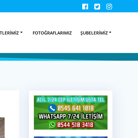
satçısı – 25TL
TLERIMIZ
FOTOĞRAFLARIMIZ
ŞUBELERIMIZ