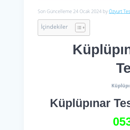
Son Güncelleme 24 Ocak 2024 by
Özyurt Tes
İçindekiler
Küplüpın
Te
Küplüpın
Küplüpınar Tes
05