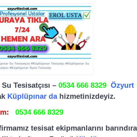
pınar Su Tesisatçısı #Küplüpınar Tesisatçı #Küplüpınar Su
satçısı #Küplüpınar İlçesi Tesisatçı
4 Su Tesisatçısı –
0534 666 8329
Özyurt
ak
Küplüpınar da
hizmetinizdeyiz.
şim:
0534 666 8329
 firmamız tesisat ekipmanlarını barındır