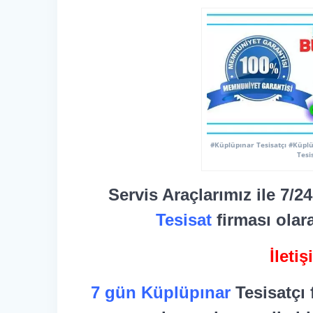
#Küplüpınar Tesisatçı #Küplü
Tesi
Servis Araçlarımız ile 7/2
Tesisat
firması olar
İleti
7 gün Küplüpınar
Tesisatçı