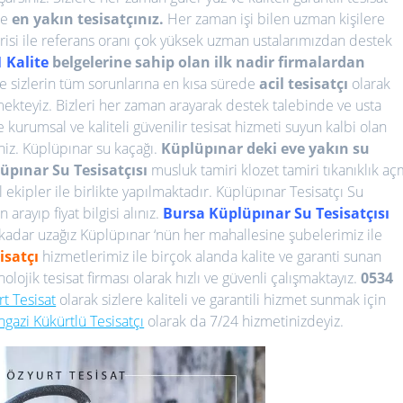
te
en yakın tesisatçınız.
Her zaman işi bilen uzman kişilere
isi ile referans oranı çok yüksek uzman ustalarımızdan destek
 Kalite
belgelerine sahip olan ilk nadir firmalardan
le sizlerin tüm sorunlarına en kısa sürede
acil tesisatçı
olarak
teyiz. Bizleri her zaman arayarak destek talebinde ve usta
e kurumsal ve kaliteli güvenilir tesisat hizmeti suyun kalbi olan
niz. Küplüpınar su kaçağı.
Küplüpınar deki eve yakın su
üpınar Su Tesisatçısı
musluk tamiri klozet tamiri tıkanıklık a
 ekipler ile birlikte yapılmaktadır. Küplüpınar Tesisatçı Su
rayıp fiyat bilgisi alınız.
Bursa
Küplüpınar Su Tesisatçısı
 kadar uzağız Küplüpınar ‘nün her mahallesine şubelerimiz ile
isatçı
hizmetlerimiz ile birçok alanda kalite ve garanti sunan
lojik tesisat firması olarak hızlı ve güvenli çalışmaktayız.
0534
t Tesisat
olarak sizlere kaliteli ve garantili hizmet sunmak için
azi Kükürtlü Tesisatçı
olarak da 7/24 hizmetinizdeyiz.