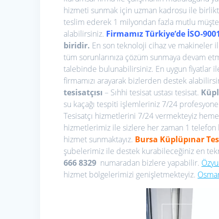
hizmeti sunmak için uzman kadrosu ile birlik
teslim ederek 1 milyondan fazla mutlu müşter
alabilirsiniz.
Firmamız Türkiye’de İSO-9001
biridir.
En son teknoloji cihaz ve makineler i
tüm sorunlarınıza çözüm sunmaya devam etmek
talebinde bulunabilirsiniz. En uygun fiyatlar il
firmamızı arayarak bizlerden destek alabilirsi
tesisatçısı
– Sıhhi tesisat ustası tesisat.
Küpl
su kaçağı tespiti işlemleriniz 7/24 profesyonel
Tesisatçı hizmetlerini 7/24 vermekteyiz hemen a
hizmetlerimiz ile sizlere her zaman 1 telefon
hizmet sunmaktayız.
Bursa Küplüpınar
Tes
şubelerimiz ile destek kurabileceğiniz en tekno
666 8329
numaradan bizlere yapabilir.
Özyur
hizmet bölgelerimizi genişletmekteyiz.
Osmang