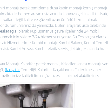
miri montajı petek temizleme duşa kabin montajı korniş montajı
pılmaktadır hemen arayın usta anında kapınıza gelsin acil tesisatç
fiyatları değil kalite ve güvenli uzun ömürlü hizmet almak
zor durumunlarınız da yanınızda. Bizleri arayarak usta talebinde
esisatçısı
olarak Küplüpınar ve çevre ilçelerinde 24 mobil
sunmak için sizlere 7/24 hizmet sunuyoruz. Su Tesisatçısı olarak
isatı Hizmetlerimiz
Kombi montajı, Kombi Bakımı, Kombi Temizli
isi, Kombi Arızası, Kombi teknik servis gibi birçok alanda hızlı
satı Montajı, Kalorifer petek montajı, Kalorifer vanası montajı, va
ği,
Radyatör
Temizliği, Kalorifer Kaçaklarının Giderilmesi her
etlerimize kaliteli firma güvencesi ile hizmet alabilirsiniz.