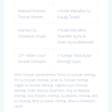
Makineli Robotlu
✅Kuleli Mahallesi Su
Tesisat Hizmeti
Kaçağı Tespiti
İstanbul Su
✅Kuleli Mahallesi
Tesisatçısı Onaylı
Tıkanıklık Açma &
Gider Açma (Makineli)
25+ Yıldan Uzun
✅Türkiye Tesisatçılar
Süredir Deneyim
Derneği Üyesi
Sıhhi Tesisat Hizmetlerimiz
Temiz su tesisatı montajı,
Pis su tesisatı montajı, Sıcak su Tesisatı montajı,
Soğuk su tesisatı Montajı, Yağmur suyu Tesisatı
Montajı, Gider Borusu döşemesi, Duş ve Batarya
montajı, Duş fıskiyesi montajı, Su deposu montajı, Atık
su montajı, Bina su kolluk montajı, Bina su kolektörü
tamiri.