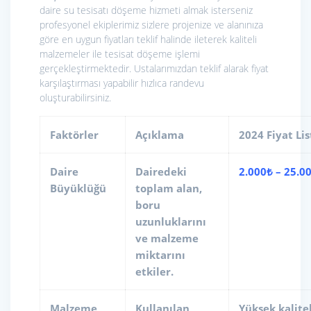
daire su tesisatı döşeme hizmeti almak isterseniz
profesyonel ekiplerimiz sizlere projenize ve alanınıza
göre en uygun fiyatları teklif halinde ileterek kaliteli
malzemeler ile tesisat döşeme işlemi
gerçekleştirmektedir. Ustalarımızdan teklif alarak fiyat
karşılaştırması yapabilir hızlıca randevu
oluşturabilirsiniz.
Faktörler
Açıklama
2024 Fiyat Lis
Daire
Dairedeki
2.000₺ – 25.0
Büyüklüğü
toplam alan,
boru
uzunluklarını
ve malzeme
miktarını
etkiler.
Malzeme
Kullanılan
Yüksek kalitel