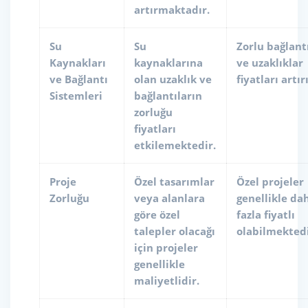
artırmaktadır.
Su
Su
Zorlu bağlant
Kaynakları
kaynaklarına
ve uzaklıklar
ve Bağlantı
olan uzaklık ve
fiyatları artırı
Sistemleri
bağlantıların
zorluğu
fiyatları
etkilemektedir.
Proje
Özel tasarımlar
Özel projeler
Zorluğu
veya alanlara
genellikle da
göre özel
fazla fiyatlı
talepler olacağı
olabilmektedi
için projeler
genellikle
maliyetlidir.