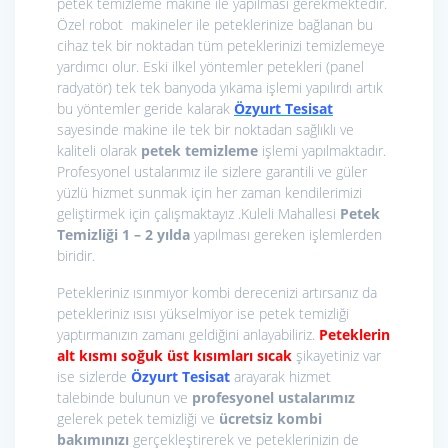
petek temizleme makine ile yapılması gerekmektedir.
Özel robot makineler ile peteklerinize bağlanan bu
cihaz tek bir noktadan tüm peteklerinizi temizlemeye
yardımcı olur. Eski ilkel yöntemler petekleri (panel
radyatör) tek tek banyoda yıkama işlemi yapılırdı artık
bu yöntemler geride kalarak
Özyurt Tesisat
sayesinde makine ile tek bir noktadan sağlıklı ve
kaliteli olarak
petek temizleme
işlemi yapılmaktadır.
Profesyonel ustalarımız ile sizlere garantili ve güler
yüzlü hizmet sunmak için her zaman kendilerimizi
geliştirmek için çalışmaktayız .Kuleli Mahallesi
Petek
Temizliği 1 – 2 yılda
yapılması gereken işlemlerden
biridir.
Petekleriniz ısınmıyor kombi derecenizi artırsanız da
petekleriniz ısısı yükselmiyor ise petek temizliği
yaptırmanızın zamanı geldiğini anlayabiliriz.
Peteklerin
alt kısmı soğuk üst kısımları sıcak
şikayetiniz var
ise sizlerde
Özyurt Tesisat
arayarak hizmet
talebinde bulunun ve
profesyonel ustalarımız
gelerek petek temizliği ve
ücretsiz kombi
bakımınızı
gerçekleştirerek ve peteklerinizin de