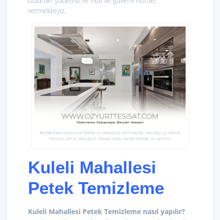
bulunan şubemiz ile hızlı ve güvenli hizmet
vermekteyiz.
Mutfak Dekorasyonu ve Tadilat, su tesisatçısı, sıhhi tesisat , tesisatçı ,su tesisat
tamircisi, acil su tesisatçısı, tesisat ustası, kombi tesisatı, su tamircisi
Kuleli Mahallesi
Petek Temizleme
Kuleli Mahallesi Petek Temizleme nasıl yapılır?