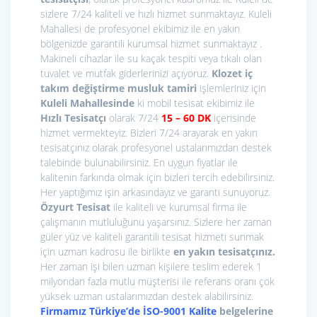
sizlere 7/24 kaliteli ve hızlı hizmet sunmaktayız. Kuleli
Mahallesi de profesyonel ekibimiz ile en yakın
bölgenizde garantili kurumsal hizmet sunmaktayız .
Makineli cihazlar ile su kaçak tespiti veya tıkalı olan
tuvalet ve mutfak giderlerinizi açıyoruz.
Klozet iç
takım değiştirme
musluk tamiri
işlemleriniz için
Kuleli Mahallesinde
ki mobil tesisat ekibimiz ile
Hızlı Tesisatçı
olarak 7/24
15
– 60 DK
içerisinde
hizmet vermekteyiz. Bizleri 7/24 arayarak en yakın
tesisatçınız olarak profesyonel ustalarımızdan destek
talebinde bulunabilirsiniz. En uygun fiyatlar ile
kalitenin farkında olmak için bizleri tercih edebilirsiniz.
Her yaptığımız işin arkasındayız ve garanti sunuyoruz.
Özyurt Tesisat
ile kaliteli ve kurumsal firma ile
çalışmanın mutluluğunu yaşarsınız. Sizlere her zaman
güler yüz ve kaliteli garantili tesisat hizmeti sunmak
için uzman kadrosu ile birlikte
en yakın tesisatçınız.
Her zaman işi bilen uzman kişilere teslim ederek 1
milyondan fazla mutlu müşterisi ile referans oranı çok
yüksek uzman ustalarımızdan destek alabilirsiniz.
Firmamız Türkiye’de İSO-9001 Kalite
belgelerine