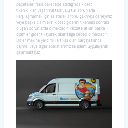
peçeteleri fazla derecede atıldığında klozet
tıkanıklıkları yaşanmaktadır. Bu tür sorunlarla
karşılaşmamak için az atarak sifonu çekmeyi deneyiniz
veya başka cisimlerin klozet giderini tıkaması sonrası
oluşan sorunlarda olmaktadır. Klozete atılan başka
cisimler gider tıkayarak tıkanıklığa sebep olmaktadır.
Bizler makine yardımı ile tıkalı olan parçayı kanca ,
delme veya diğer aparatlarımız ile işlem uygulayarak
çıkarmaktayız.