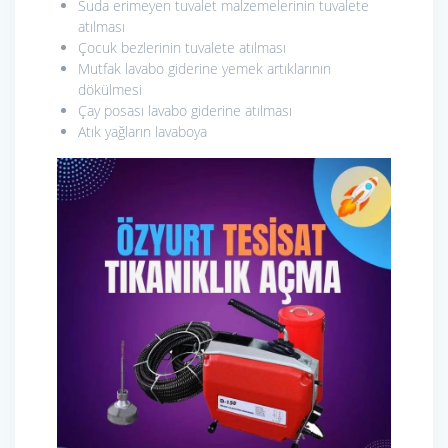
Suda erimeyen tuvalet malzemelerinin tuvalete
atılması
Çocuk bezlerinin tuvalete atılması
Mutfak lavabo giderine yemek artıklarının
dökülmesi
Çay posası lavabo giderine atılması
Atık yağların lavaboya