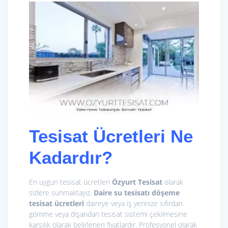
Tesisat Ücretleri Ne
Kadardır?
En uygun tesisat ücretleri
Özyurt Tesisat
olarak
sizlere sunmaktayız.
Daire su tesisatı döşeme
tesisat ücretleri
daireye veya iş yerinize sıfırdan
gömme veya dışarıdan tesisat sistemi çekilmesine
karşılık olarak belirlenen fiyatlardır. Profesyonel olarak