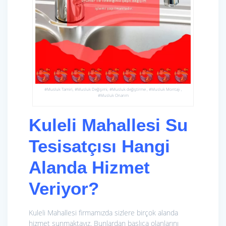
#Musluk Tamiri, #Musluk Değişimi, #Musluk değiştirme , #Musluk Montajı ,
#Musluk Onarım
Kuleli Mahallesi Su
Tesisatçısı Hangi
Alanda Hizmet
Veriyor?
Kuleli Mahallesi firmamızda sizlere birçok alanda
hizmet sunmaktayız. Bunlardan başlıca olanlarını