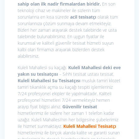
sahip olan ilk nadir firmalardan biridir.
En son
teknoloji cihaz ve makineler ile sizlerin tüm
sorunlarına en kısa sürede
acil tesisatçı
olarak tüm
sorunlarınıza çözüm sunmaya devam etmekteyiz.
Bizleri her zaman arayarak destek talebinde ve usta
talebinde bulunabilirsiniz. En uygun fiyatlar ile
kurumsal ve kaliteli güvenilir tesisat hizmeti suyun
kalbi olan firmamızı arayarak bizlerden destek
alabilirsiniz.
Kuleli Mahallesi su kaçağı.
Kuleli Mahallesi deki eve
yakın su tesisatçısı
– Sıhhi tesisat ustası tesisat.
Kuleli Mahallesi Su Tesisatçısı
musluk tamiri klozet
tamiri tıkanıklık açma su kaçağı tespiti işlemleriniz
7/24 profesyonel ekipler ile yapılmaktadır. Kaliteli
profesyonel hizmetleri 7/24 vermekteyiz hemen
arayıp fiyat bilgisi alınız.
Güvenilir tesisat
hizmetlerimiz ile sizlere her zaman 1 telefon kadar
uzağız. Kuleli Mahallesi’nin her bölgesine şubelerimiz
ile hizmet sunmaktayız.
Kuleli Mahallesi
Tesisatçı
hizmetlerimiz ile birçok alanda kalite ve garanti sunan