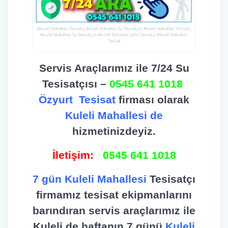
#Kuleli Mahallesi Tesisatçı #Kuleli Mahallesi Su Tesisatçısı #Kuleli Mahallesi Tesisatçı
#Kuleli Mahallesi Su Tesisatçısı #Kuleli Mahallesi Sıhhi Tesisatçı #Kuleli Mahallesi
Tesisat
Servis Araçlarımız ile 7/24 Su
Tesisatçısı –
0545 641 1018
Özyurt
Tesisat
firması olarak
Kuleli Mahallesi de
hizmetinizdeyiz.
İletişim:
0545 641 1018
7 gün Kuleli Mahallesi
Tesisatçı
firmamız tesisat ekipmanlarını
barındıran servis araçlarımız ile
Kuleli de haftanın 7 günü
Kuleli