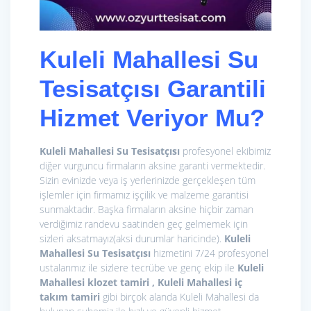
Kuleli Mahallesi Su
Tesisatçısı Garantili
Hizmet Veriyor Mu?
Kuleli Mahallesi Su Tesisatçısı
profesyonel ekibimiz
diğer vurguncu firmaların aksine garanti vermektedir.
Sizin evinizde veya iş yerlerinizde gerçekleşen tüm
işlemler için firmamız işçilik ve malzeme garantisi
sunmaktadır. Başka firmaların aksine hiçbir zaman
verdiğimiz randevu saatinden geç gelmemek için
sizleri aksatmayız(aksi durumlar haricinde).
Kuleli
Mahallesi Su Tesisatçısı
hizmetini 7/24 profesyonel
ustalarımız ile sizlere tecrübe ve genç ekip ile
Kuleli
Mahallesi klozet tamiri , Kuleli Mahallesi iç
takım tamiri
gibi birçok alanda Kuleli Mahallesi da