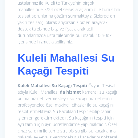
ustalarımız ile Kuleli te Türkiye’nin birçok
mahallesinde 7/24 özel servis araçlarımız ile tüm sıhhi
tesisat sorunlarına çözüm sunmaktayız. Sizlerde en
yakın tesisatçı olarak arıyorsanız bizleri arayarak
destek talebinde bilgi ve fiyat alarak acil
durumlarınızda usta talebinde bulunarak 10-30dk
içerisinde hizmet alabilirsiniz.
Kuleli Mahallesi Su
Kaçağı Tespiti
Kuleli Mahallesi Su Kaçağı Tespiti
Özyurt Tesisat
adıyla Kuleli Mahallesi
da hizmet
kameralı su kaçağı
bulma hizmeti vermekteyiz su kaçağı hizmetleriniz
profesyonelce özel makineli cihazlar ile su kaçağını
tespit etmekteyiz. Su Kaçakları tespit edilip tamir
işlemleri gerektirmektedir. Su kaçağının tespiti için
ayrı tamiri için ayrı ücretlendirme yapılmaktadır. Özel
cihaz yardımı ile temiz su , pis su gibi su kaçaklarına
bakarak ev veya iş yerinizdeki su kaçaklarını noktasal