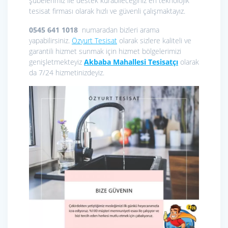
şubelerimiz ile destek kurabileceğiniz en teknolojik
tesisat firması olarak hızlı ve güvenli çalışmaktayız.
0545 641 1018
numaradan bizleri arama
yapabilirsiniz.
Özyurt Tesisat
olarak sizlere kaliteli ve
garantili hizmet sunmak için hizmet bölgelerimizi
genişletmekteyiz
Akbaba Mahallesi Tesisatçı
olarak
da 7/24 hizmetinizdeyiz.