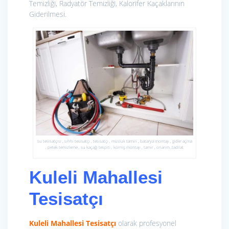
Temizliği, Radyatör Temizliği, Kalorifer Kaçaklarının
Giderilmesi.
su tesisatçısı , sıhhi tesisatçı , tesisatçı , musluk tamiri , batarya montajı , gider açma
, petek temizleme , su kaçağı tespiti , korniş montajı , tamir , onarım ,tadilat
Kuleli Mahallesi
Tesisatçı
Kuleli Mahallesi Tesisatçı
olarak profesyonel