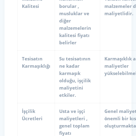
Kalitesi
borular ,
malzemeler 
musluklar ve
maliyetlidir.
diğer
malzemelerin
kalitesi fiyatı
belirler
Tesisatın
Su tesisatının
Karmaşıklık a
Karmaşıklığı
ne kadar
maliyetler
karmaşık
yükselebilme
olduğu, işçilik
maliyetini
etkiler.
İşçilik
Usta ve işçi
Genel maliye
Ücretleri
maliyetleri ,
önemli bir kı
genel toplam
oluşturmakta
fiyatı