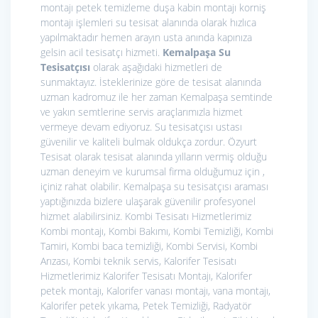
montajı petek temizleme duşa kabin montajı korniş
montajı işlemleri su tesisat alanında olarak hızlıca
yapılmaktadır hemen arayın usta anında kapınıza
gelsin acil tesisatçı hizmeti.
Kemalpaşa Su
Tesisatçısı
olarak aşağıdaki hizmetleri de
sunmaktayız. İsteklerinize göre de tesisat alanında
uzman kadromuz ile her zaman Kemalpaşa semtinde
ve yakın semtlerine servis araçlarımızla hizmet
vermeye devam ediyoruz. Su tesisatçısı ustası
güvenilir ve kaliteli bulmak oldukça zordur. Özyurt
Tesisat olarak tesisat alanında yılların vermiş olduğu
uzman deneyim ve kurumsal firma olduğumuz için ,
içiniz rahat olabilir. Kemalpaşa su tesisatçısı araması
yaptığınızda bizlere ulaşarak güvenilir profesyonel
hizmet alabilirsiniz. Kombi Tesisatı Hizmetlerimiz
Kombi montajı, Kombi Bakımı, Kombi Temizliği, Kombi
Tamiri, Kombi baca temizliği, Kombi Servisi, Kombi
Arızası, Kombi teknik servis,
Kalorifer Tesisatı
Hizmetlerimiz
Kalorifer Tesisatı Montajı, Kalorifer
petek montajı, Kalorifer vanası montajı, vana montajı,
Kalorifer petek yıkama, Petek Temizliği, Radyatör