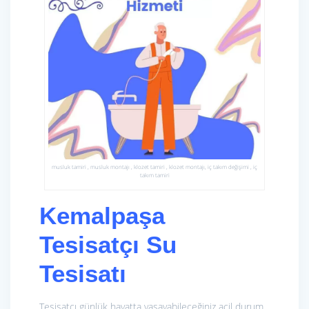
musluk tamiri , musluk montajı , klozet tamiri , klozet montajı, iç takım değişimi , iç
takım tamiri
Kemalpaşa
Tesisatçı Su
Tesisatı
Tesisatçı günlük hayatta yaşayabileceğiniz acil durum