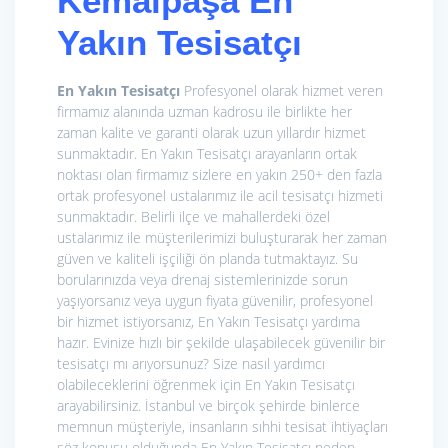
Kemalpaşa En
Yakın Tesisatçı
En Yakın Tesisatçı
Profesyonel olarak hizmet veren
firmamız alanında uzman kadrosu ile birlikte her
zaman kalite ve garanti olarak uzun yıllardır hizmet
sunmaktadır. En Yakın Tesisatçı arayanların ortak
noktası olan firmamız sizlere en yakın 250+ den fazla
ortak profesyonel ustalarımız ile acil tesisatçı hizmeti
sunmaktadır. Belirli ilçe ve mahallerdeki özel
ustalarımız ile müşterilerimizi buluşturarak her zaman
güven ve kaliteli işçiliği ön planda tutmaktayız. Su
borularınızda veya drenaj sistemlerinizde sorun
yaşıyorsanız veya uygun fiyata güvenilir, profesyonel
bir hizmet istiyorsanız, En Yakın Tesisatçı yardıma
hazır. Evinize hızlı bir şekilde ulaşabilecek güvenilir bir
tesisatçı mı arıyorsunuz? Size nasıl yardımcı
olabileceklerini öğrenmek için En Yakın Tesisatçı
arayabilirsiniz. İstanbul ve birçok şehirde binlerce
memnun müşteriyle, insanların sıhhi tesisat ihtiyaçları
söz konusu olduğunda En Yakın Tesisatçı neden