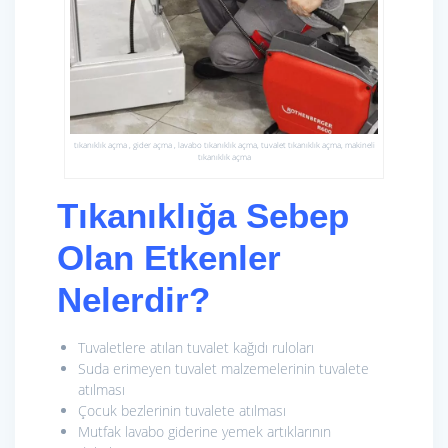
tıkanıklık açma , gider açma , lavabo tıkanıklık açma, tuvalet tıkanıklık açma, makineli
tıkanıklık açma
Tıkanıklığa Sebep
Olan Etkenler
Nelerdir?
Tuvaletlere atılan tuvalet kağıdı ruloları
Suda erimeyen tuvalet malzemelerinin tuvalete
atılması
Çocuk bezlerinin tuvalete atılması
Mutfak lavabo giderine yemek artıklarının