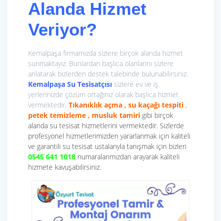
Alanda Hizmet
Veriyor?
Kemalpaşa firmamızda sizlere birçok alanda hizmet
sunmaktayız. Bunlardan başlıca olanlarını sizlere
anlatarak bizlerden destek talebinde bulunabilirsiniz.
Kemalpaşa Su Tesisatçısı
sizlere ev ve iş
yerlerinizde çözüm ortağınız olarak başlıca hizmet
vermektedir.
Tıkanıklık açma , su kaçağı tespiti
,
petek temizleme , musluk tamiri
gibi birçok
alanda su tesisat hizmetlerini vermektedir. Sizlerde
profesyonel hizmetlerimizden yararlanmak için kaliteli
ve garantili su tesisat ustalarıyla tanışmak için bizleri
0545 641 1018
numaralarımızdan arayarak kaliteli
hizmete kavuşabilirsiniz.