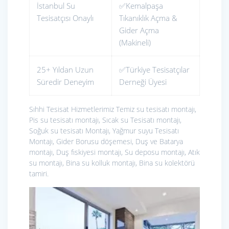
İstanbul Su
✅Kemalpaşa
Tesisatçısı Onaylı
Tıkanıklık Açma &
Gider Açma
(Makineli)
25+ Yıldan Uzun
✅Türkiye Tesisatçılar
Süredir Deneyim
Derneği Üyesi
Sıhhi Tesisat Hizmetlerimiz
Temiz su tesisatı montajı,
Pis su tesisatı montajı, Sıcak su Tesisatı montajı,
Soğuk su tesisatı Montajı, Yağmur suyu Tesisatı
Montajı, Gider Borusu döşemesi, Duş ve Batarya
montajı, Duş fıskiyesi montajı, Su deposu montajı, Atık
su montajı, Bina su kolluk montajı, Bina su kolektörü
tamiri.