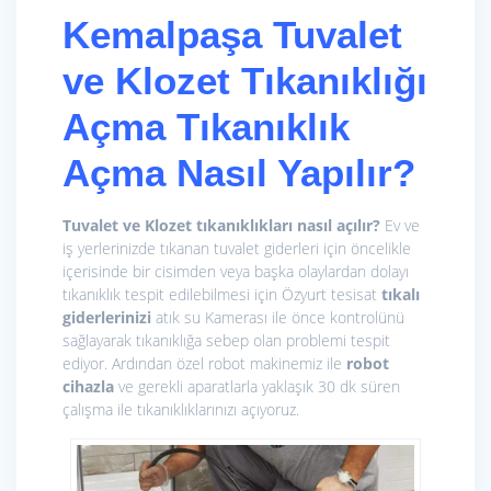
Kemalpaşa
Tuvalet
ve Klozet Tıkanıklığı
Açma
Tıkanıklık
Açma Nasıl Yapılır?
Tuvalet ve Klozet tıkanıklıkları nasıl açılır?
Ev ve
iş yerlerinizde tıkanan tuvalet giderleri için öncelikle
içerisinde bir cisimden veya başka olaylardan dolayı
tıkanıklık tespit edilebilmesi için Özyurt tesisat
tıkalı
giderlerinizi
atık su Kamerası ile önce kontrolünü
sağlayarak tıkanıklığa sebep olan problemi tespit
ediyor. Ardından özel robot makinemiz ile
r
obot
cihazla
ve gerekli aparatlarla yaklaşık 30 dk süren
çalışma ile tıkanıklıklarınızı açıyoruz.