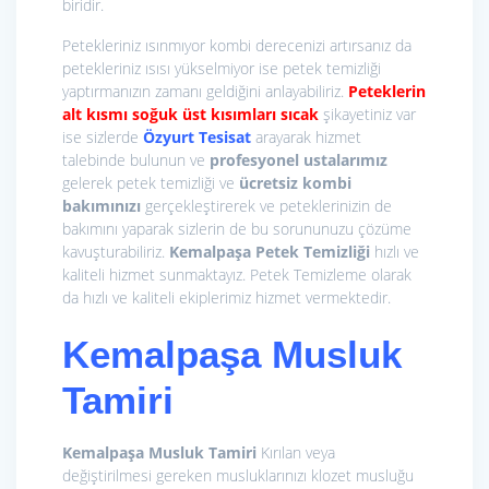
biridir.
Petekleriniz ısınmıyor kombi derecenizi artırsanız da
petekleriniz ısısı yükselmiyor ise petek temizliği
yaptırmanızın zamanı geldiğini anlayabiliriz.
Peteklerin
alt kısmı soğuk üst kısımları sıcak
şikayetiniz var
ise sizlerde
Özyurt Tesisat
arayarak hizmet
talebinde bulunun ve
profesyonel ustalarımız
gelerek petek temizliği ve
ücretsiz kombi
bakımınızı
gerçekleştirerek ve peteklerinizin de
bakımını yaparak sizlerin de bu sorununuzu çözüme
kavuşturabiliriz.
Kemalpaşa Petek Temizliği
hızlı ve
kaliteli hizmet sunmaktayız. Petek Temizleme olarak
da hızlı ve kaliteli ekiplerimiz hizmet vermektedir.
Kemalpaşa Musluk
Tamiri
Kemalpaşa Musluk Tamiri
Kırılan veya
değiştirilmesi gereken musluklarınızı klozet musluğu