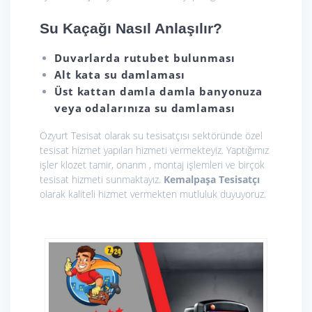
Su Kaçağı Nasıl Anlaşılır?
Duvarlarda rutubet bulunması
Alt kata su damlaması
Üst kattan damla damla banyonuza
veya odalarınıza su damlaması
Özyurt Tesisat olarak
su tesisatçısı sektöründe özel
tesisat hizmet yapıları hizmeti vermekteyiz. Yaptığımız
işler klozet tamir, onarım , montaj işlemleri ve birçok
tesisat hizmeti sunmaktayız.
Kemalpaşa Tesisatçı
olarak kaliteli hizmet vermekten mutluluk duyuyoruz.