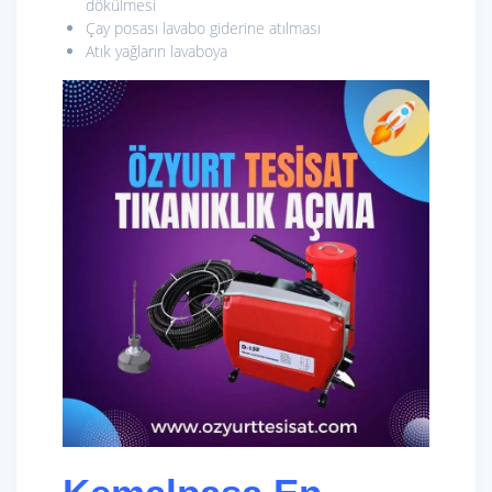
dökülmesi
Çay posası lavabo giderine atılması
Atık yağların lavaboya