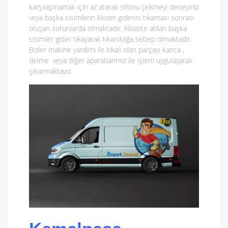
karşılaşmamak için az atarak sifonu çekmeyi deneyiniz
veya başka cisimlerin klozet giderini tıkaması sonrası
oluşan sorunlarda olmaktadır. Klozete atılan başka
cisimler gider tıkayarak tıkanıklığa sebep olmaktadır.
Bizler makine yardımı ile tıkalı olan parçayı kanca ,
delme veya diğer aparatlarımız ile işlem uygulayarak
çıkarmaktayız.