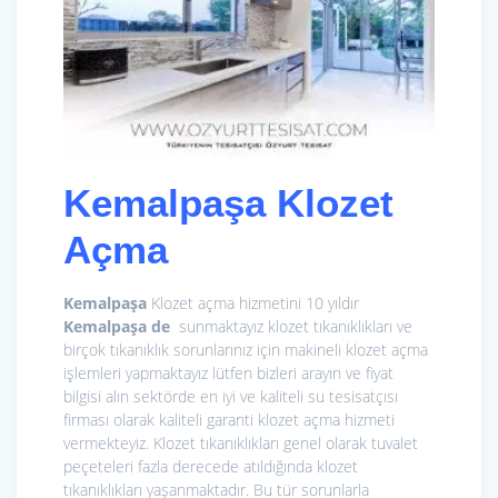
Kemalpaşa
Klozet
Açma
Kemalpaşa
Klozet açma hizmetini 10 yıldır
Kemalpaşa de
sunmaktayız klozet tıkanıklıkları ve
birçok tıkanıklık sorunlarınız için makineli klozet açma
işlemleri yapmaktayız lütfen bizleri arayın ve fiyat
bilgisi alın sektörde en iyi ve kaliteli su tesisatçısı
firması olarak kaliteli garanti klozet açma hizmeti
vermekteyiz. Klozet tıkanıklıkları genel olarak tuvalet
peçeteleri fazla derecede atıldığında klozet
tıkanıklıkları yaşanmaktadır. Bu tür sorunlarla