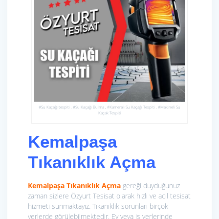
#Su Kaçağı tespiti , #Su Kaçağı Bulma , #Kameralı Su Kaçağı Tespiti , #Makineli Su
Kaçak Tespiti
Kemalpaşa
Tıkanıklık Açma
Kemalpaşa Tıkanıklık Açma
gereği duyduğunuz
zaman sizlere Özyurt Tesisat olarak hızlı ve acil tesisat
hizmeti sunmaktayız. Tıkanıklık sorunları birçok
yerlerde görülebilmektedir. Ev veya iş yerlerinde