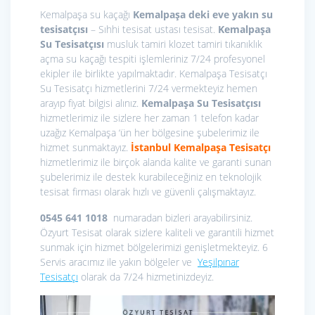
Kemalpaşa su kaçağı
Kemalpaşa deki eve yakın su
tesisatçısı
– Sıhhi tesisat ustası tesisat.
Kemalpaşa
Su Tesisatçısı
musluk tamiri klozet tamiri tıkanıklık
açma su kaçağı tespiti işlemleriniz 7/24 profesyonel
ekipler ile birlikte yapılmaktadır. Kemalpaşa Tesisatçı
Su Tesisatçı hizmetlerini 7/24 vermekteyiz hemen
arayıp fiyat bilgisi alınız.
Kemalpaşa Su Tesisatçısı
hizmetlerimiz ile sizlere her zaman 1 telefon kadar
uzağız Kemalpaşa ‘ün her bölgesine şubelerimiz ile
hizmet sunmaktayız.
İstanbul Kemalpaşa
Tesisatçı
hizmetlerimiz ile birçok alanda kalite ve garanti sunan
şubelerimiz ile destek kurabileceğiniz en teknolojik
tesisat firması olarak hızlı ve güvenli çalışmaktayız.
0545 641 1018
numaradan bizleri arayabilirsiniz.
Özyurt Tesisat olarak sizlere kaliteli ve garantili hizmet
sunmak için hizmet bölgelerimizi genişletmekteyiz. 6
Servis aracımız ile yakın bölgeler ve
Yeşilpınar
Tesisatçı
olarak da 7/24 hizmetinizdeyiz.