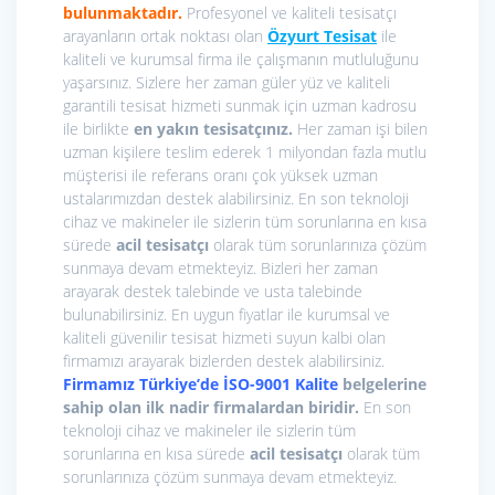
bulunmaktadır.
Profesyonel ve kaliteli tesisatçı
arayanların ortak noktası olan
Özyurt Tesisat
ile
kaliteli ve kurumsal firma ile çalışmanın mutluluğunu
yaşarsınız. Sizlere her zaman güler yüz ve kaliteli
garantili tesisat hizmeti sunmak için uzman kadrosu
ile birlikte
en yakın tesisatçınız.
Her zaman işi bilen
uzman kişilere teslim ederek 1 milyondan fazla mutlu
müşterisi ile referans oranı çok yüksek uzman
ustalarımızdan destek alabilirsiniz. En son teknoloji
cihaz ve makineler ile sizlerin tüm sorunlarına en kısa
sürede
acil tesisatçı
olarak tüm sorunlarınıza çözüm
sunmaya devam etmekteyiz. Bizleri her zaman
arayarak destek talebinde ve usta talebinde
bulunabilirsiniz. En uygun fiyatlar ile kurumsal ve
kaliteli güvenilir tesisat hizmeti suyun kalbi olan
firmamızı arayarak bizlerden destek alabilirsiniz.
Firmamız Türkiye’de İSO-9001 Kalite
belgelerine
sahip olan ilk nadir firmalardan biridir.
En son
teknoloji cihaz ve makineler ile sizlerin tüm
sorunlarına en kısa sürede
acil tesisatçı
olarak tüm
sorunlarınıza çözüm sunmaya devam etmekteyiz.