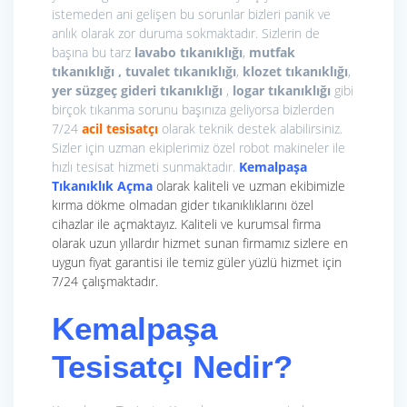
istemeden ani gelişen bu sorunlar bizleri panik ve
anlık olarak zor duruma sokmaktadır. Sizlerin de
başına bu tarz
lavabo tıkanıklığı
,
mutfak
tıkanıklığı , tuvalet tıkanıklığı
,
klozet tıkanıklığı
,
yer süzgeç gideri tıkanıklığı
,
logar tıkanıklığı
gibi
birçok tıkanma sorunu başınıza geliyorsa bizlerden
7/24
acil tesisatçı
olarak teknik destek alabilirsiniz.
Sizler için uzman ekiplerimiz özel robot makineler ile
hızlı tesisat hizmeti sunmaktadır.
Kemalpaşa
Tıkanıklık Açma
olarak kaliteli ve uzman ekibimizle
kırma dökme olmadan gider tıkanıklıklarını özel
cihazlar ile açmaktayız. Kaliteli ve kurumsal firma
olarak uzun yıllardır hizmet sunan firmamız sizlere en
uygun fiyat garantisi ile temiz güler yüzlü hizmet için
7/24 çalışmaktadır.
Kemalpaşa
Tesisatçı Nedir?