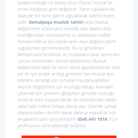
lavabo musluğu ne olursa olsun Özyurt Tesisat ile
yenisi isteğinize göre değiştirilir. Tamir yapılabilecek
düzeyde ise tamir işlemi uygulanarak sizlere teslim
edilir.
Kemalpaşa musluk tamiri
veya musluk
değiştirmek istiyorsanız evinizde olan lavabo veya
mutfağınızdaki musluklarınız su damlatıyor olabilir
bunların hızlı ve acil olarak tamir veya değişim işlemi
uygulanması gerekmektedir. Bu işi gerçekten
bilmiyorsanız kendinize ve musluklara zarar vermeden
uzman ekibimizden destek alabilirsiniz. Musluk
değiştirmek basit bir işlem olarak gözükmektedir ama
zor bir iştir pratik ve bilgi gerektirir her musluk aynı
özellikte olmadığı için zorluklar meydana gelebilir.
Musluk değiştirmek için musluğu olduğu kısımdan
çıkarmak için çekerek uğraşırken genelde musluğu
kırma ile karşı karşıya kalırlar. Bu sebeplerden dolayı
daha fazla maliyet ortaya çıkmış olur. Sizlerde uzman
ekiplerimizden destek alarak daha az masraf ile hızlı
ve garantili işlem gerçekleştirin
0545 641 1018
7/24
profesyonel usta talebinde bulunun.