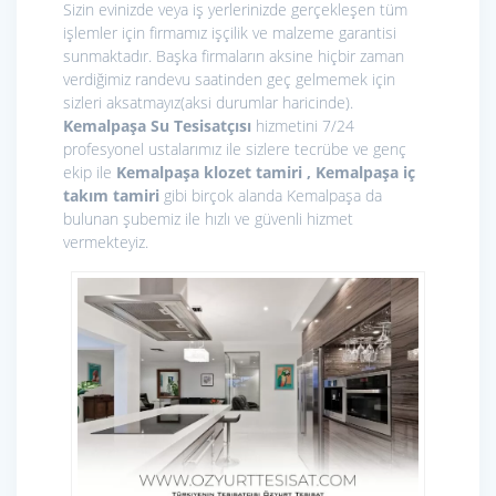
Sizin evinizde veya iş yerlerinizde gerçekleşen tüm
işlemler için firmamız işçilik ve malzeme garantisi
sunmaktadır. Başka firmaların aksine hiçbir zaman
verdiğimiz randevu saatinden geç gelmemek için
sizleri aksatmayız(aksi durumlar haricinde).
Kemalpaşa Su Tesisatçısı
hizmetini 7/24
profesyonel ustalarımız ile sizlere tecrübe ve genç
ekip ile
Kemalpaşa klozet tamiri , Kemalpaşa iç
takım tamiri
gibi birçok alanda Kemalpaşa da
bulunan şubemiz ile hızlı ve güvenli hizmet
vermekteyiz.