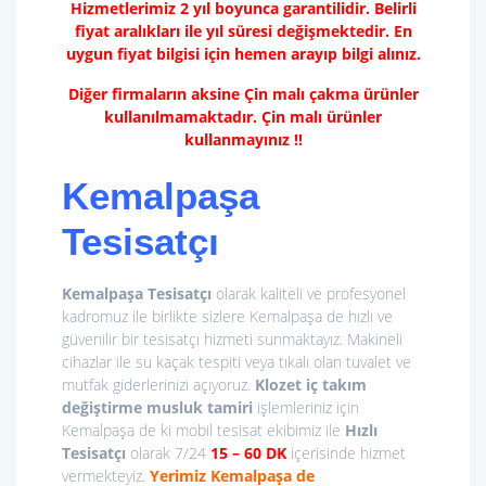
Hizmetlerimiz 2 yıl boyunca garantilidir. Belirli
fiyat aralıkları ile yıl süresi değişmektedir. En
uygun fiyat bilgisi için hemen arayıp bilgi alınız.
Diğer firmaların aksine Çin malı çakma ürünler
kullanılmamaktadır. Çin malı ürünler
kullanmayınız !!
Kemalpaşa
Tesisatçı
Kemalpaşa Tesisatçı
olarak kaliteli ve profesyonel
kadromuz ile birlikte sizlere Kemalpaşa de hızlı ve
güvenilir bir tesisatçı hizmeti sunmaktayız. Makineli
cihazlar ile su kaçak tespiti veya tıkalı olan tuvalet ve
mutfak giderlerinizi açıyoruz.
Klozet iç takım
değiştirme
musluk tamiri
işlemleriniz için
Kemalpaşa de ki mobil tesisat ekibimiz ile
Hızlı
Tesisatçı
olarak 7/24
15
– 60 DK
içerisinde hizmet
vermekteyiz.
Yerimiz Kemalpaşa de