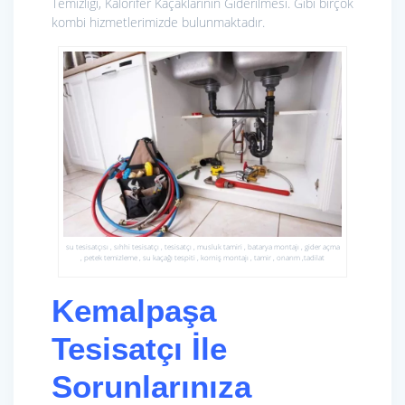
Temizliği, Kalorifer Kaçaklarının Giderilmesi. Gibi birçok
kombi hizmetlerimizde bulunmaktadır.
su tesisatçısı , sıhhi tesisatçı , tesisatçı , musluk tamiri , batarya montajı , gider açma
, petek temizleme , su kaçağı tespiti , korniş montajı , tamir , onarım ,tadilat
Kemalpaşa
Tesisatçı İle
Sorunlarınıza