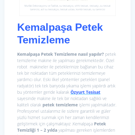
Mutfak Dekorasyonu ve Tadilat, su tesisatçısı, sıhhi tesisat , tesisatçı ,su tesisat
tamircisi, acil su tesisatçısı, tesisat ustası, kombi tesisatı, su tamircisi
Kemalpaşa Petek
Temizleme
Kemalpaşa Petek Temizleme nasıl yapılır?
petek
temizleme makine ile yapılması gerekmektedir. Özel
robot makineler ile peteklerinize bağlanan bu cihaz
tek bir noktadan tüm peteklerinizi temizlemeye
yardımcı olur. Eski ilkel yöntemler petekleri (panel
radyatör) tek tek banyoda yıkama işlemi yapılırdı artık
bu yöntemler geride kalarak
Özyurt Tesisat
sayesinde makine ile tek bir noktadan sağlıklı ve
kaliteli olarak
petek temizleme
işlemi yapılmaktadır.
Profesyonel ustalarımız ile sizlere garantili ve güler
yüzlü hizmet sunmak için her zaman kendilerimizi
geliştirmek için çalışmaktayız .Kemalpaşa
Petek
Temizliği 1 – 2 yılda
yapılması gereken işlemlerden