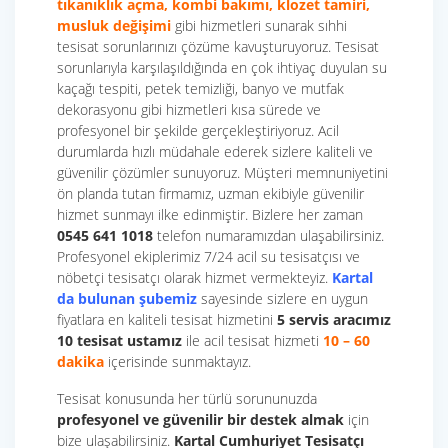
tıkanıklık açma, kombi bakımı, klozet tamiri,
musluk değişimi
gibi hizmetleri sunarak sıhhi
tesisat sorunlarınızı çözüme kavuşturuyoruz. Tesisat
sorunlarıyla karşılaşıldığında en çok ihtiyaç duyulan su
kaçağı tespiti, petek temizliği, banyo ve mutfak
dekorasyonu gibi hizmetleri kısa sürede ve
profesyonel bir şekilde gerçekleştiriyoruz. Acil
durumlarda hızlı müdahale ederek sizlere kaliteli ve
güvenilir çözümler sunuyoruz. Müşteri memnuniyetini
ön planda tutan firmamız, uzman ekibiyle güvenilir
hizmet sunmayı ilke edinmiştir. Bizlere her zaman
0545 641 1018
telefon numaramızdan ulaşabilirsiniz.
Profesyonel ekiplerimiz 7/24 acil su tesisatçısı ve
nöbetçi tesisatçı olarak hizmet vermekteyiz.
Kartal
da bulunan şubemiz
sayesinde sizlere en uygun
fiyatlara en kaliteli tesisat hizmetini
5 servis aracımız
10 tesisat
ustamız
ile acil tesisat hizmeti
10 – 60
dakika
içerisinde sunmaktayız.
Tesisat konusunda her türlü sorununuzda
profesyonel ve güvenilir bir destek almak
için
bize ulaşabilirsiniz.
Kartal Cumhuriyet Tesisatçı