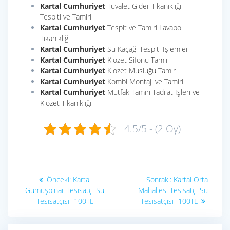
Kartal Cumhuriyet
Tuvalet Gider Tıkanıklığı
Tespiti ve Tamiri
Kartal Cumhuriyet
Tespit ve Tamiri Lavabo
Tıkanıklığı
Kartal Cumhuriyet
Su Kaçağı Tespiti İşlemleri
Kartal Cumhuriyet
Klozet Sifonu Tamir
Kartal Cumhuriyet
Klozet Musluğu Tamir
Kartal Cumhuriyet
Kombi Montajı ve Tamiri
Kartal Cumhuriyet
Mutfak Tamiri Tadilat İşleri ve
Klozet Tıkanıklığı
4.5/5 - (2 Oy)
Yazı
Önceki
Sonraki
Önceki:
Kartal
Sonraki:
Kartal Orta
yazı:
yazı:
gezinmesi
Gümüşpınar Tesisatçı Su
Mahallesi Tesisatçı Su
Tesisatçısı -100TL
Tesisatçısı -100TL