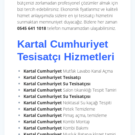
bütçenizi zorlamadan profesyonel çözümler almak için
bizi tercih edebilirsiniz. Ekonomik fiyatlarımız ve kaliteli
hizmet anlayışımızla sizlere en iyi tesisatçı hizmetini
sunmaktan memnuniyet duyacağız. Bizlere her zaman
0545 641 1018
telefon numaramızdan ulaşabilirsiniz.
Kartal Cumhuriyet
Tesisatçı Hizmetleri
Kartal Cumhuriyet
Mutfak Lavabo Kanal Açma
Kartal Cumhuriyet
Tesisatçı
Kartal Cumhuriyet
Su Tesisatçısı
Kartal Cumhuriyet
Salon tıkanıklığı Tespit Tamiri
Kartal Cumhuriyet Su Tesisatçısı
Kartal Cumhuriyet
Noktasal Su kaçağı Tespiti
Kartal Cumhuriyet
Petek Temizleme
Kartal Cumhuriyet
Pimaş açma, temizleme
Kartal Cumhuriyet
Kombi Montajı
Kartal Cumhuriyet
Kombi Bakımı
Kartal Cumhuriyet
Musluk Batarya klozet tamiri