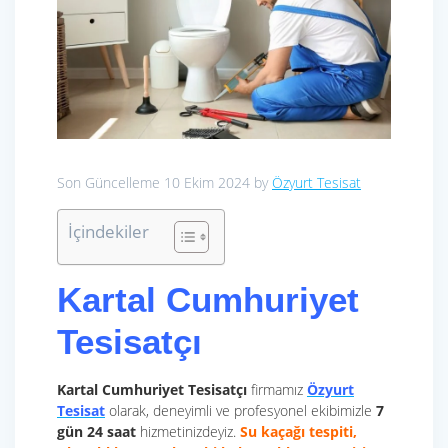
Son Güncelleme 10 Ekim 2024 by
Özyurt Tesisat
İçindekiler
Kartal Cumhuriyet
Tesisatçı
Kartal Cumhuriyet Tesisatçı
firmamız
Özyurt
Tesisat
olarak, deneyimli ve profesyonel ekibimizle
7
gün 24 saat
hizmetinizdeyiz.
Su kaçağı tespiti,