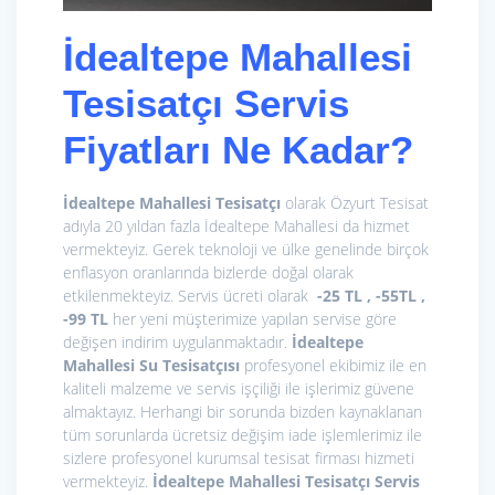
İdealtepe Mahallesi
Tesisatçı Servis
Fiyatları Ne Kadar?
İdealtepe Mahallesi Tesisatçı
olarak Özyurt Tesisat
adıyla 20 yıldan fazla İdealtepe Mahallesi da hizmet
vermekteyiz. Gerek teknoloji ve ülke genelinde birçok
enflasyon oranlarında bizlerde doğal olarak
etkilenmekteyiz. Servis ücreti olarak
-25 TL , -55TL ,
-99 TL
her yeni müşterimize yapılan servise göre
değişen indirim uygulanmaktadır.
İdealtepe
Mahallesi Su Tesisatçısı
profesyonel ekibimiz ile en
kaliteli malzeme ve servis işçiliği ile işlerimiz güvene
almaktayız. Herhangi bir sorunda bizden kaynaklanan
tüm sorunlarda ücretsiz değişim iade işlemlerimiz ile
sizlere profesyonel kurumsal tesisat firması hizmeti
vermekteyiz.
İdealtepe Mahallesi Tesisatçı
Servis