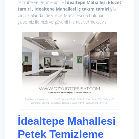
tecrübe ve genç ekip ile
İdealtepe Mahallesi klozet
tamiri , İdealtepe Mahallesi iç takım tamiri
gibi
birçok alanda İdealtepe Mahallesi da bulunan
şubemiz ile hızlı ve güvenli hizmet vermekteyiz.
Mutfak Dekorasyonu ve Tadilat, su tesisatçısı, sıhhi tesisat , tesisatçı ,su tesisat
tamircisi, acil su tesisatçısı, tesisat ustası, kombi tesisatı, su tamircisi
İdealtepe Mahallesi
Petek Temizleme