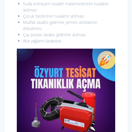
Suda erimeyen tuvalet malzemelerinin tuvalete
atılması
Çocuk bezlerinin tuvalete atılması
Mutfak lavabo giderine yemek artıklarının
dökülmesi
Çay posası lavabo giderine atılması
Atık yağların lavaboya