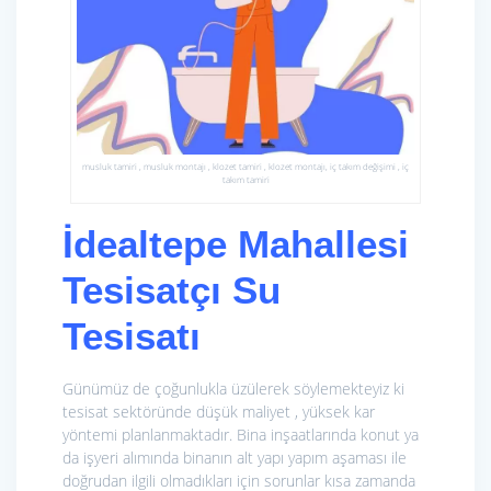
musluk tamiri , musluk montajı , klozet tamiri , klozet montajı, iç takım değişimi , iç
takım tamiri
İdealtepe Mahallesi
Tesisatçı Su
Tesisatı
Günümüz de çoğunlukla üzülerek söylemekteyiz ki
tesisat sektöründe düşük maliyet , yüksek kar
yöntemi planlanmaktadır. Bina inşaatlarında konut ya
da işyeri alımında binanın alt yapı yapım aşaması ile
doğrudan ilgili olmadıkları için sorunlar kısa zamanda