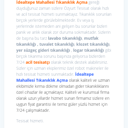
İdealtepe Mahallesi Tıkanıklık Açma
gereği
duyduğunuz zaman sizlere Özyurt Tesisat olarak hızlı
ve acil tesisat hizmeti sunmaktayız. Tıkanıklık sorunları
birçok yerlerde görülebilmektedir. Ev veya iş
yerlerinde istemeden ani gelişen bu sorunlar bizleri
panik ve anlık olarak zor duruma sokmaktadır. Sizlerin
de başına bu tarz
lavabo tıkanıklığı
,
mutfak
tıkanıklığı , tuvalet tıkanıklığı
,
klozet tıkanıklığı
,
yer süzgeç gideri tıkanıklığı
,
logar tıkanıklığı
gibi
birçok tıkanma sorunu başınıza geliyorsa bizlerden
7/24
acil tesisatçı
olarak teknik destek alabilirsiniz.
Sizler için uzman ekiplerimiz özel robot makineler ile
hızlı tesisat hizmeti sunmaktadır.
İdealtepe
Mahallesi Tıkanıklık Açma
olarak kaliteli ve uzman
ekibimizle kırma dökme olmadan gider tıkanıklıklarını
özel cihazlar ile açmaktayız. Kaliteli ve kurumsal firma
olarak uzun yıllardır hizmet sunan firmamız sizlere en
uygun fiyat garantisi ile temiz güler yüzlü hizmet için
7/24 çalışmaktadır.
Tesisat hizmeti.