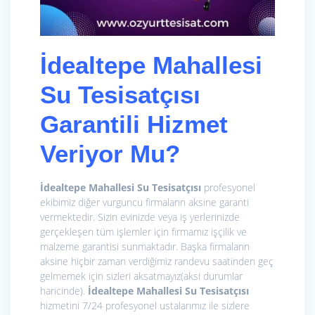
İdealtepe Mahallesi
Su Tesisatçısı
Garantili Hizmet
Veriyor Mu?
İdealtepe Mahallesi Su Tesisatçısı
profesyonel
ekibimiz diğer vurguncu firmaların aksine garanti
vermektedir. Sizin evinizde veya iş yerlerinizde
gerçekleşen tüm işlemler için firmamız işçilik ve
malzeme garantisi sunmaktadır. Başka firmaların
aksine hiçbir zaman verdiğimiz randevu saatinden geç
gelmemek için sizleri aksatmayız(aksi durumlar
haricinde).
İdealtepe Mahallesi Su Tesisatçısı
hizmetini 7/24 profesyonel ustalarımız ile sizlere