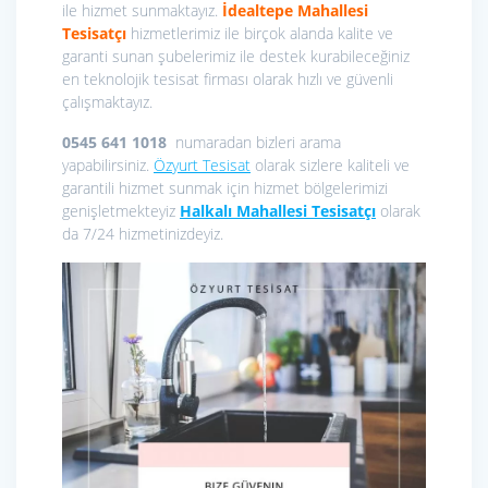
ile hizmet sunmaktayız.
İdealtepe Mahallesi
Tesisatçı
hizmetlerimiz ile birçok alanda kalite ve
garanti sunan şubelerimiz ile destek kurabileceğiniz
en teknolojik tesisat firması olarak hızlı ve güvenli
çalışmaktayız.
0545 641 1018
numaradan bizleri arama
yapabilirsiniz.
Özyurt Tesisat
olarak sizlere kaliteli ve
garantili hizmet sunmak için hizmet bölgelerimizi
genişletmekteyiz
Halkalı Mahallesi Tesisatçı
olarak
da 7/24 hizmetinizdeyiz.