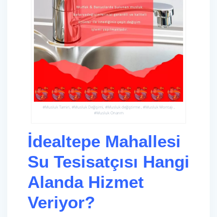
#Musluk Tamiri, #Musluk Değişimi, #Musluk değiştirme , #Musluk Montajı ,
#Musluk Onarım
İdealtepe Mahallesi
Su Tesisatçısı Hangi
Alanda Hizmet
Veriyor?