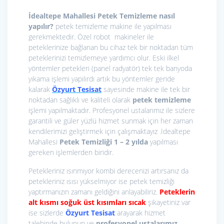
İdealtepe Mahallesi Petek Temizleme nasıl
yapılır?
petek temizleme makine ile yapılması
gerekmektedir. Özel robot makineler ile
peteklerinize bağlanan bu cihaz tek bir noktadan tüm
peteklerinizi temizlemeye yardımcı olur. Eski ilkel
yöntemler petekleri (panel radyatör) tek tek banyoda
yıkama işlemi yapılırdı artık bu yöntemler geride
kalarak
Özyurt Tesisat
sayesinde makine ile tek bir
noktadan sağlıklı ve kaliteli olarak
petek temizleme
işlemi yapılmaktadır. Profesyonel ustalarımız ile sizlere
garantili ve güler yüzlü hizmet sunmak için her zaman
kendilerimizi geliştirmek için çalışmaktayız .İdealtepe
Mahallesi
Petek Temizliği 1 – 2 yılda
yapılması
gereken işlemlerden biridir.
Petekleriniz ısınmıyor kombi derecenizi artırsanız da
petekleriniz ısısı yükselmiyor ise petek temizliği
yaptırmanızın zamanı geldiğini anlayabiliriz.
Peteklerin
alt kısmı soğuk üst kısımları sıcak
şikayetiniz var
ise sizlerde
Özyurt Tesisat
arayarak hizmet
talebinde bulunun ve
profesyonel ustalarımız