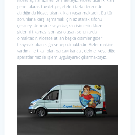
klozet açma hizmeti vermekteyiz. Klozet tıkanıklıkları
genel olarak tuvalet peçeteleri fazla derecede
atıldığında klozet tıkanıklıkları yaşanmaktadır. Bu tür
sorunlarla karşılaşmamak için az atarak sifonu
çekmeyi deneyiniz veya başka cisimlerin klozet
giderini tıkaması sonrası oluşan sorunlarda
olmaktadır. Klozete atılan başka cisimler gider
tıkayarak tıkanıklığa sebep olmaktadır. Bizler makine
yardımı ile tıkalı olan parçayı kanca , delme veya diğer
aparatlarımız ile işlem uygulayarak çıkarmaktayız.