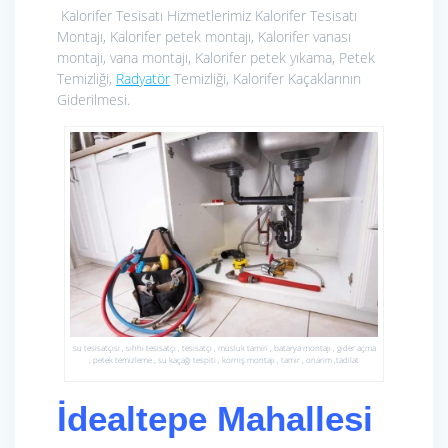
Kalorifer Tesisatı Hizmetlerimiz
Kalorifer Tesisatı
Montajı, Kalorifer petek montajı, Kalorifer vanası
montajı, vana montajı, Kalorifer petek yıkama, Petek
Temizliği,
Radyatör
Temizliği, Kalorifer Kaçaklarının
Giderilmesi.
su tesisatçısı , sıhhi tesisatçı , tesisatçı , musluk tamiri , batarya montajı , gider açma
, petek temizleme , su kaçağı tespiti , korniş montajı , tamir , onarım ,tadilat
İdealtepe Mahallesi