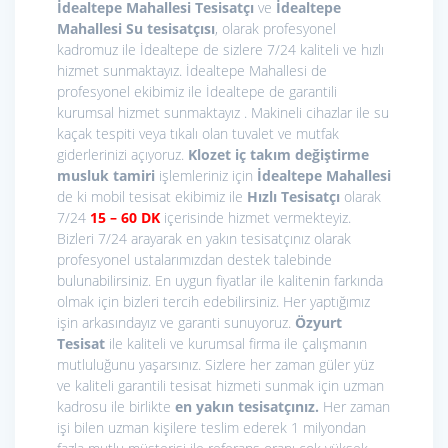
İdealtepe Mahallesi Tesisatçı
ve
İdealtepe
Mahallesi Su tesisatçısı
, olarak profesyonel
kadromuz ile İdealtepe de sizlere 7/24 kaliteli ve hızlı
hizmet sunmaktayız. İdealtepe Mahallesi de
profesyonel ekibimiz ile İdealtepe de garantili
kurumsal hizmet sunmaktayız . Makineli cihazlar ile su
kaçak tespiti veya tıkalı olan tuvalet ve mutfak
giderlerinizi açıyoruz.
Klozet iç takım değiştirme
musluk tamiri
işlemleriniz için
İdealtepe Mahallesi
de ki mobil tesisat ekibimiz ile
Hızlı Tesisatçı
olarak
7/24
15
– 60 DK
içerisinde hizmet vermekteyiz.
Bizleri 7/24 arayarak en yakın tesisatçınız olarak
profesyonel ustalarımızdan destek talebinde
bulunabilirsiniz. En uygun fiyatlar ile kalitenin farkında
olmak için bizleri tercih edebilirsiniz. Her yaptığımız
işin arkasındayız ve garanti sunuyoruz.
Özyurt
Tesisat
ile kaliteli ve kurumsal firma ile çalışmanın
mutluluğunu yaşarsınız. Sizlere her zaman güler yüz
ve kaliteli garantili tesisat hizmeti sunmak için uzman
kadrosu ile birlikte
en yakın tesisatçınız.
Her zaman
işi bilen uzman kişilere teslim ederek 1 milyondan