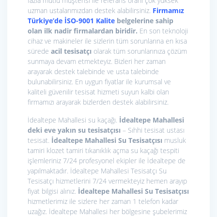
fazla mutlu müşterisi ile referans oranı çok yüksek
uzman ustalarımızdan destek alabilirsiniz.
Firmamız
Türkiye’de İSO-9001 Kalite
belgelerine sahip
olan ilk nadir firmalardan biridir.
En son teknoloji
cihaz ve makineler ile sizlerin tüm sorunlarına en kısa
sürede
acil tesisatçı
olarak tüm sorunlarınıza çözüm
sunmaya devam etmekteyiz. Bizleri her zaman
arayarak destek talebinde ve usta talebinde
bulunabilirsiniz. En uygun fiyatlar ile kurumsal ve
kaliteli güvenilir tesisat hizmeti suyun kalbi olan
firmamızı arayarak bizlerden destek alabilirsiniz.
İdealtepe Mahallesi su kaçağı.
İdealtepe Mahallesi
deki eve yakın su tesisatçısı
– Sıhhi tesisat ustası
tesisat.
İdealtepe Mahallesi Su Tesisatçısı
musluk
tamiri klozet tamiri tıkanıklık açma su kaçağı tespiti
işlemleriniz 7/24 profesyonel ekipler ile İdealtepe de
yapılmaktadır. İdealtepe Mahallesi Tesisatçı Su
Tesisatçı hizmetlerini 7/24 vermekteyiz hemen arayıp
fiyat bilgisi alınız.
İdealtepe Mahallesi Su Tesisatçısı
hizmetlerimiz ile sizlere her zaman 1 telefon kadar
uzağız. İdealtepe Mahallesi her bölgesine şubelerimiz