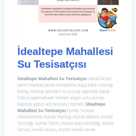
İdealtepe Mahallesi
Su Tesisatçısı
İdealtepe Mahallesi Su Tesisatçısı
olarak klozet
tamiri montajı petek temizleme duşa kabin montajı
korniş montajı işlemleri su tesisat alanında olarak
hızlıca yapılmaktadır hemen arayın usta anında
kapınıza gelsin acil tesisatçı hizmeti.
İdealtepe
Mahallesi Su Tesisatçısı
Kombi Tesisatı
Hizmetlerimiz
Kombi montajı, Kombi Bakımı, Kombi
Temizliği, Kombi Tamiri, Kombi baca temizliği, Kombi
Servisi, Kombi Arızası, Kombi teknik servis.