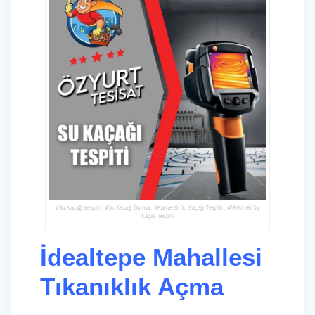
#Su Kaçağı tespiti , #Su Kaçağı Bulma , #Kameralı Su Kaçağı Tespiti , #Makineli Su
Kaçak Tespiti
İdealtepe Mahallesi
Tıkanıklık Açma