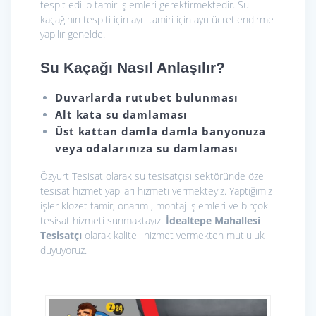
tespit edilip tamir işlemleri gerektirmektedir. Su
kaçağının tespiti için ayrı tamiri için ayrı ücretlendirme
yapılır genelde.
Su Kaçağı Nasıl Anlaşılır?
Duvarlarda rutubet bulunması
Alt kata su damlaması
Üst kattan damla damla banyonuza
veya odalarınıza su damlaması
Özyurt Tesisat olarak
su tesisatçısı sektöründe özel
tesisat hizmet yapıları hizmeti vermekteyiz. Yaptığımız
işler klozet tamir, onarım , montaj işlemleri ve birçok
tesisat hizmeti sunmaktayız.
İdealtepe Mahallesi
Tesisatçı
olarak kaliteli hizmet vermekten mutluluk
duyuyoruz.