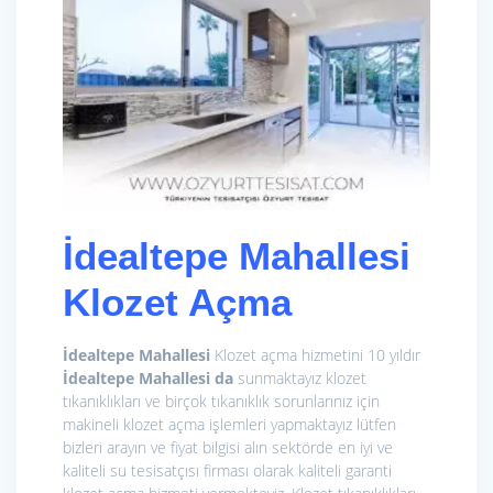
İdealtepe Mahallesi
Klozet Açma
İdealtepe Mahallesi
Klozet açma hizmetini 10 yıldır
İdealtepe Mahallesi da
sunmaktayız klozet
tıkanıklıkları ve birçok tıkanıklık sorunlarınız için
makineli klozet açma işlemleri yapmaktayız lütfen
bizleri arayın ve fiyat bilgisi alın sektörde en iyi ve
kaliteli su tesisatçısı firması olarak kaliteli garanti