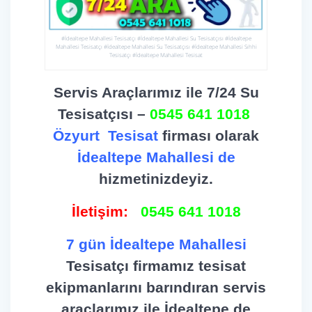
#İdealtepe Mahallesi Tesisatçı #İdealtepe Mahallesi Su Tesisatçısı #İdealtepe
Mahallesi Tesisatçı #İdealtepe Mahallesi Su Tesisatçısı #İdealtepe Mahallesi Sıhhi
Tesisatçı #İdealtepe Mahallesi Tesisat
Servis Araçlarımız ile 7/24 Su
Tesisatçısı –
0545 641 1018
Özyurt
Tesisat
firması olarak
İdealtepe Mahallesi de
hizmetinizdeyiz.
İletişim:
0545 641 1018
7 gün İdealtepe Mahallesi
Tesisatçı firmamız tesisat
ekipmanlarını barındıran servis
araçlarımız ile İdealtepe de