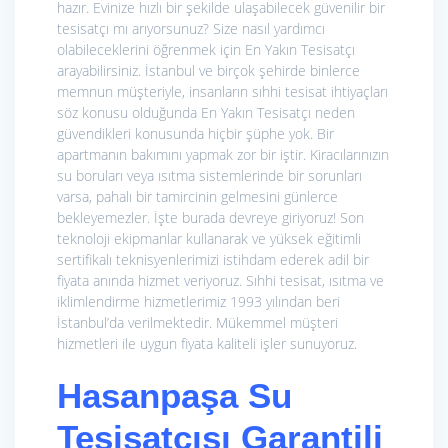
hazır. Evinize hızlı bir şekilde ulaşabilecek güvenilir bir
tesisatçı mı arıyorsunuz? Size nasıl yardımcı
olabileceklerini öğrenmek için En Yakın Tesisatçı
arayabilirsiniz. İstanbul ve birçok şehirde binlerce
memnun müşteriyle, insanların sıhhi tesisat ihtiyaçları
söz konusu olduğunda En Yakın Tesisatçı neden
güvendikleri konusunda hiçbir şüphe yok. Bir
apartmanın bakımını yapmak zor bir iştir. Kiracılarınızın
su boruları veya ısıtma sistemlerinde bir sorunları
varsa, pahalı bir tamircinin gelmesini günlerce
bekleyemezler. İşte burada devreye giriyoruz! Son
teknoloji ekipmanlar kullanarak ve yüksek eğitimli
sertifikalı teknisyenlerimizi istihdam ederek adil bir
fiyata anında hizmet veriyoruz. Sıhhi tesisat, ısıtma ve
iklimlendirme hizmetlerimiz 1993 yılından beri
İstanbul’da verilmektedir. Mükemmel müşteri
hizmetleri ile uygun fiyata kaliteli işler sunuyoruz.
Hasanpaşa Su
Tesisatçısı Garantili