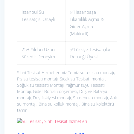
İstanbul Su
✅Hasanpaşa
Tesisatçısı Onaylı
Tıkanıklık Açma &
Gider Açma
(Makineli)
25+ Yıldan Uzun
✅Türkiye Tesisatçılar
Süredir Deneyim
Derneği Üyesi
Sıhhi Tesisat Hizmetlerimiz
Temiz su tesisatı montajı,
Pis su tesisatı montajı, Sıcak su Tesisatı montajı,
Soğuk su tesisatı Montajı, Yağmur suyu Tesisatı
Montajı, Gider Borusu döşemesi, Duş ve Batarya
montajı, Duş fıskiyesi montajı, Su deposu montajı, Atık
su montajı, Bina su kolluk montajı, Bina su kolektörü
tamiri.