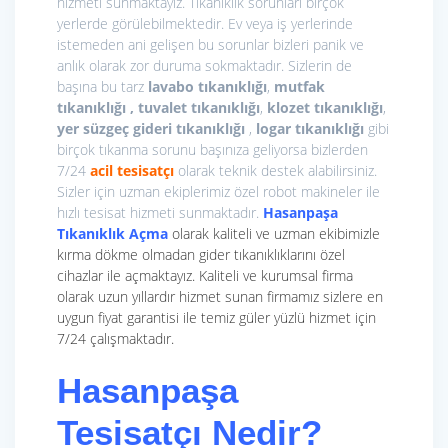
hizmeti sunmaktayız. Tıkanıklık sorunları birçok
yerlerde görülebilmektedir. Ev veya iş yerlerinde
istemeden ani gelişen bu sorunlar bizleri panik ve
anlık olarak zor duruma sokmaktadır. Sizlerin de
başına bu tarz
lavabo tıkanıklığı
,
mutfak
tıkanıklığı , tuvalet tıkanıklığı
,
klozet tıkanıklığı
,
yer süzgeç gideri tıkanıklığı
,
logar tıkanıklığı
gibi
birçok tıkanma sorunu başınıza geliyorsa bizlerden
7/24
acil tesisatçı
olarak teknik destek alabilirsiniz.
Sizler için uzman ekiplerimiz özel robot makineler ile
hızlı tesisat hizmeti sunmaktadır.
Hasanpaşa
Tıkanıklık Açma
olarak kaliteli ve uzman ekibimizle
kırma dökme olmadan gider tıkanıklıklarını özel
cihazlar ile açmaktayız. Kaliteli ve kurumsal firma
olarak uzun yıllardır hizmet sunan firmamız sizlere en
uygun fiyat garantisi ile temiz güler yüzlü hizmet için
7/24 çalışmaktadır.
Hasanpaşa
Tesisatçı Nedir?