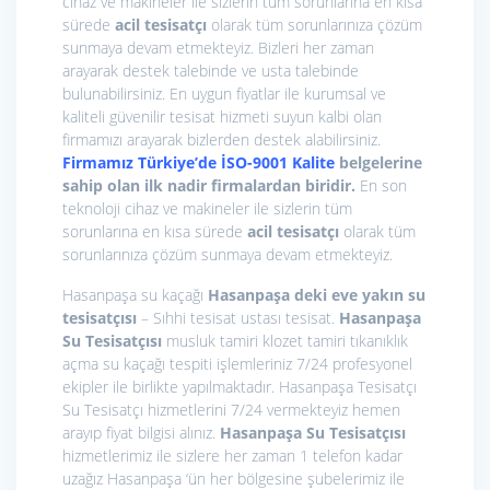
cihaz ve makineler ile sizlerin tüm sorunlarına en kısa
sürede
acil tesisatçı
olarak tüm sorunlarınıza çözüm
sunmaya devam etmekteyiz. Bizleri her zaman
arayarak destek talebinde ve usta talebinde
bulunabilirsiniz. En uygun fiyatlar ile kurumsal ve
kaliteli güvenilir tesisat hizmeti suyun kalbi olan
firmamızı arayarak bizlerden destek alabilirsiniz.
Firmamız Türkiye’de İSO-9001 Kalite
belgelerine
sahip olan ilk nadir firmalardan biridir.
En son
teknoloji cihaz ve makineler ile sizlerin tüm
sorunlarına en kısa sürede
acil tesisatçı
olarak tüm
sorunlarınıza çözüm sunmaya devam etmekteyiz.
Hasanpaşa su kaçağı
Hasanpaşa deki eve yakın su
tesisatçısı
– Sıhhi tesisat ustası tesisat.
Hasanpaşa
Su Tesisatçısı
musluk tamiri klozet tamiri tıkanıklık
açma su kaçağı tespiti işlemleriniz 7/24 profesyonel
ekipler ile birlikte yapılmaktadır. Hasanpaşa Tesisatçı
Su Tesisatçı hizmetlerini 7/24 vermekteyiz hemen
arayıp fiyat bilgisi alınız.
Hasanpaşa Su Tesisatçısı
hizmetlerimiz ile sizlere her zaman 1 telefon kadar
uzağız Hasanpaşa ‘ün her bölgesine şubelerimiz ile