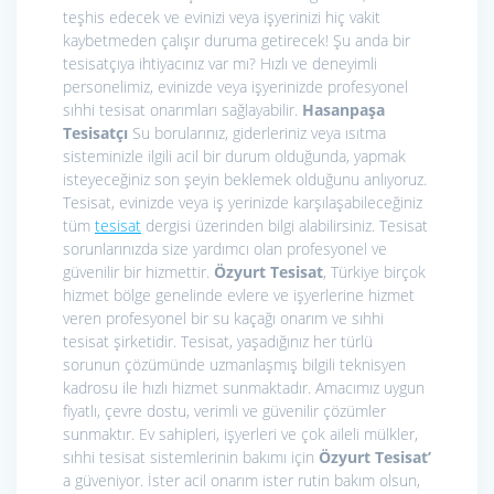
teşhis edecek ve evinizi veya işyerinizi hiç vakit
kaybetmeden çalışır duruma getirecek! Şu anda bir
tesisatçıya ihtiyacınız var mı? Hızlı ve deneyimli
personelimiz, evinizde veya işyerinizde profesyonel
sıhhi tesisat onarımları sağlayabilir.
Hasanpaşa
Tesisatçı
Su borularınız, giderleriniz veya ısıtma
sisteminizle ilgili acil bir durum olduğunda, yapmak
isteyeceğiniz son şeyin beklemek olduğunu anlıyoruz.
Tesisat, evinizde veya iş yerinizde karşılaşabileceğiniz
tüm
tesisat
dergisi üzerinden bilgi alabilirsiniz. Tesisat
sorunlarınızda size yardımcı olan profesyonel ve
güvenilir bir hizmettir.
Özyurt Tesisat
, Türkiye birçok
hizmet bölge genelinde evlere ve işyerlerine hizmet
veren profesyonel bir su kaçağı onarım ve sıhhi
tesisat şirketidir. Tesisat, yaşadığınız her türlü
sorunun çözümünde uzmanlaşmış bilgili teknisyen
kadrosu ile hızlı hizmet sunmaktadır. Amacımız uygun
fiyatlı, çevre dostu, verimli ve güvenilir çözümler
sunmaktır. Ev sahipleri, işyerleri ve çok aileli mülkler,
sıhhi tesisat sistemlerinin bakımı için
Özyurt Tesisat’
a güveniyor. İster acil onarım ister rutin bakım olsun,