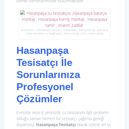
kombi hizmetlerimizde bulunmaktadır.
su tesisatçısı , sıhhi tesisatçı , tesisatçı , musluk tamiri , batarya montajı , gider açma
, petek temizleme , su kaçağı tespiti , korniş montajı , tamir , onarım ,tadilat
Hasanpaşa
Tesisatçı İle
Sorunlarınıza
Profesyonel
Çözümler
Evinizde veya iş yerinizde su tesisatıyla ilgili problem
olduğu zaman hemen bir tesisatçı çağırma gereği
duyarsınız.
Hasanpaşa Tesisatçı
olarak sizlere en iyi