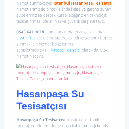
hizmet sunmaktayız.
İstanbul Hasanpaşa
Tesisatçı
hizmetlerimiz ile birçok alanda kalite ve garanti sunan
şubelerimiz ile destek kurabileceğiniz en teknolojik
tesisat firması olarak hızlı ve güvenli çalışmaktayız.
0545 641 1018
numaradan bizleri arayabilirsiniz.
Özyurt Tesisat
olarak sizlere kaliteli ve garantili hizmet
sunmak için hizmet bölgelerimizi
genişletmekteyiz.
Fikirtepe Tesisatçı
olarak da 7/24
hizmetinizdeyiz.
Hasanpaşa Su
Tesisatçısı
Hasanpaşa Su Tesisatçısı
olarak klozet tamiri
montajı petek temizleme duşa kabin montajı korniş