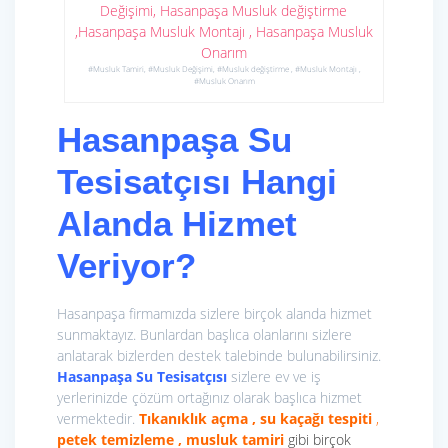
#Musluk Tamiri, #Musluk Değişimi, #Musluk değiştirme , #Musluk Montajı ,
#Musluk Onarım
Hasanpaşa Su
Tesisatçısı Hangi
Alanda Hizmet
Veriyor?
Hasanpaşa firmamızda sizlere birçok alanda hizmet
sunmaktayız. Bunlardan başlıca olanlarını sizlere
anlatarak bizlerden destek talebinde bulunabilirsiniz.
Hasanpaşa Su Tesisatçısı
sizlere ev ve iş
yerlerinizde çözüm ortağınız olarak başlıca hizmet
vermektedir.
Tıkanıklık açma , su kaçağı tespiti
,
petek temizleme , musluk tamiri
gibi birçok