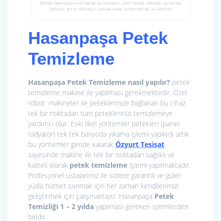
Mutfak Dekorasyonu ve Tadilat, su tesisatçısı, sıhhi tesisat , tesisatçı ,su tesisat
tamircisi, acil su tesisatçısı, tesisat ustası, kombi tesisatı, su tamircisi
Hasanpaşa Petek
Temizleme
Hasanpaşa Petek Temizleme nasıl yapılır?
petek
temizleme makine ile yapılması gerekmektedir. Özel
robot makineler ile peteklerinize bağlanan bu cihaz
tek bir noktadan tüm peteklerinizi temizlemeye
yardımcı olur. Eski ilkel yöntemler petekleri (panel
radyatör) tek tek banyoda yıkama işlemi yapılırdı artık
bu yöntemler geride kalarak
Özyurt Tesisat
sayesinde makine ile tek bir noktadan sağlıklı ve
kaliteli olarak
petek temizleme
işlemi yapılmaktadır.
Profesyonel ustalarımız ile sizlere garantili ve güler
yüzlü hizmet sunmak için her zaman kendilerimizi
geliştirmek için çalışmaktayız .Hasanpaşa
Petek
Temizliği 1 – 2 yılda
yapılması gereken işlemlerden
biridir.