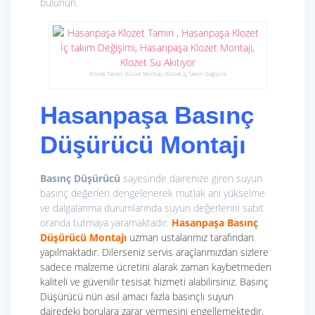
bulunun.
Klozet Tamiri, Klozet Montajı, Klozet İç Takım Değişimi
Hasanpaşa Basınç
Düşürücü Montajı
Basınç Düşürücü
sayesinde dairenize giren suyun
basınç değerleri dengelenerek mutlak ani yükselme
ve dalgalanma durumlarında suyun değerlerini sabit
oranda tutmaya yaramaktadır.
Hasanpaşa Basınç
Düşürücü Montajı
uzman ustalarımız tarafından
yapılmaktadır. Dilerseniz servis araçlarımızdan sizlere
sadece malzeme ücretini alarak zaman kaybetmeden
kaliteli ve güvenilir tesisat hizmeti alabilirsiniz. Basınç
Düşürücü nün asıl amacı fazla basınçlı suyun
dairedeki borulara zarar vermesini engellemektedir.