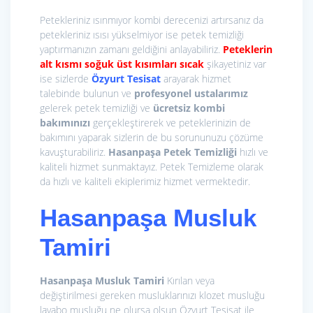
Petekleriniz ısınmıyor kombi derecenizi artırsanız da
petekleriniz ısısı yükselmiyor ise petek temizliği
yaptırmanızın zamanı geldiğini anlayabiliriz.
Peteklerin
alt kısmı soğuk üst kısımları sıcak
şikayetiniz var
ise sizlerde
Özyurt Tesisat
arayarak hizmet
talebinde bulunun ve
profesyonel ustalarımız
gelerek petek temizliği ve
ücretsiz kombi
bakımınızı
gerçekleştirerek ve peteklerinizin de
bakımını yaparak sizlerin de bu sorununuzu çözüme
kavuşturabiliriz.
Hasanpaşa Petek Temizliği
hızlı ve
kaliteli hizmet sunmaktayız. Petek Temizleme olarak
da hızlı ve kaliteli ekiplerimiz hizmet vermektedir.
Hasanpaşa Musluk
Tamiri
Hasanpaşa Musluk Tamiri
Kırılan veya
değiştirilmesi gereken musluklarınızı klozet musluğu
lavabo musluğu ne olursa olsun Özyurt Tesisat ile