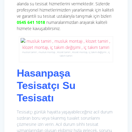
alanda su tesisat hizmetlerini vermektedir. Sizlerde
profesyonel hizmetlerimizden yararlanmak için kaliteli
ve garantili su tesisat ustalarıyla tanışmak için bizleri
0545 641 1018
numaralarımızdan arayarak kaliteli
hizmete kavuşabilirsiniz.
musluk tamiri , musluk montajı , klozet tamiri , klozet montajı, iç takım değişimi , iç
takım tamiri
Hasanpaşa
Tesisatçı Su
Tesisatı
Tesisatçı günlük hayatta yaşayabileceğiniz acil durum
sızdıran boru veya tıkanmış tuvalet sorunlarını
çözmesine izin verin. Acil durum sıhhi tesisat
uzmanlarından oluşan ekibimiz hızla gelecek, sorunu