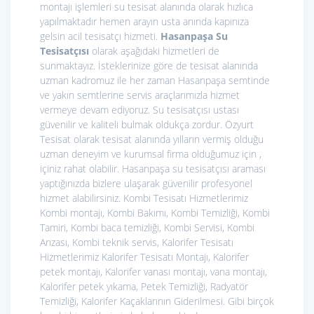
montajı işlemleri su tesisat alanında olarak hızlıca
yapılmaktadır hemen arayın usta anında kapınıza
gelsin acil tesisatçı hizmeti.
Hasanpaşa Su
Tesisatçısı
olarak aşağıdaki hizmetleri de
sunmaktayız. İsteklerinize göre de tesisat alanında
uzman kadromuz ile her zaman Hasanpaşa semtinde
ve yakın semtlerine servis araçlarımızla hizmet
vermeye devam ediyoruz. Su tesisatçısı ustası
güvenilir ve kaliteli bulmak oldukça zordur. Özyurt
Tesisat olarak tesisat alanında yılların vermiş olduğu
uzman deneyim ve kurumsal firma olduğumuz için ,
içiniz rahat olabilir. Hasanpaşa su tesisatçısı araması
yaptığınızda bizlere ulaşarak güvenilir profesyonel
hizmet alabilirsiniz. Kombi Tesisatı Hizmetlerimiz
Kombi montajı, Kombi Bakımı, Kombi Temizliği, Kombi
Tamiri, Kombi baca temizliği, Kombi Servisi, Kombi
Arızası, Kombi teknik servis,
Kalorifer Tesisatı
Hizmetlerimiz
Kalorifer Tesisatı Montajı, Kalorifer
petek montajı, Kalorifer vanası montajı, vana montajı,
Kalorifer petek yıkama, Petek Temizliği, Radyatör
Temizliği, Kalorifer Kaçaklarının Giderilmesi. Gibi birçok