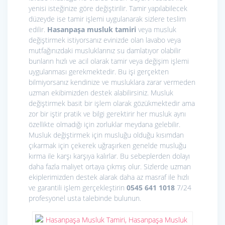
yenisi isteğinize göre değiştirilir. Tamir yapılabilecek
düzeyde ise tamir işlemi uygulanarak sizlere teslim
edilir.
Hasanpaşa musluk tamiri
veya musluk
değiştirmek istiyorsanız evinizde olan lavabo veya
mutfağınızdaki musluklarınız su damlatıyor olabilir
bunların hızlı ve acil olarak tamir veya değişim işlemi
uygulanması gerekmektedir. Bu işi gerçekten
bilmiyorsanız kendinize ve musluklara zarar vermeden
uzman ekibimizden destek alabilirsiniz. Musluk
değiştirmek basit bir işlem olarak gözükmektedir ama
zor bir iştir pratik ve bilgi gerektirir her musluk aynı
özellikte olmadığı için zorluklar meydana gelebilir.
Musluk değiştirmek için musluğu olduğu kısımdan
çıkarmak için çekerek uğraşırken genelde musluğu
kırma ile karşı karşıya kalırlar. Bu sebeplerden dolayı
daha fazla maliyet ortaya çıkmış olur. Sizlerde uzman
ekiplerimizden destek alarak daha az masraf ile hızlı
ve garantili işlem gerçekleştirin
0545 641 1018
7/24
profesyonel usta talebinde bulunun.