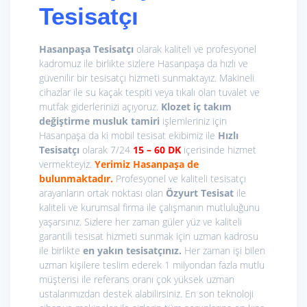
Tesisatçı
Hasanpaşa Tesisatçı
olarak kaliteli ve profesyonel
kadromuz ile birlikte sizlere Hasanpaşa da hızlı ve
güvenilir bir tesisatçı hizmeti sunmaktayız. Makineli
cihazlar ile su kaçak tespiti veya tıkalı olan tuvalet ve
mutfak giderlerinizi açıyoruz.
Klozet iç takım
değiştirme
musluk tamiri
işlemleriniz için
Hasanpaşa da ki mobil tesisat ekibimiz ile
Hızlı
Tesisatçı
olarak 7/24
15
– 60 DK
içerisinde hizmet
vermekteyiz.
Yerimiz Hasanpaşa de
bulunmaktadır.
Profesyonel ve kaliteli tesisatçı
arayanların ortak noktası olan
Özyurt Tesisat
ile
kaliteli ve kurumsal firma ile çalışmanın mutluluğunu
yaşarsınız. Sizlere her zaman güler yüz ve kaliteli
garantili tesisat hizmeti sunmak için uzman kadrosu
ile birlikte
en yakın tesisatçınız.
Her zaman işi bilen
uzman kişilere teslim ederek 1 milyondan fazla mutlu
müşterisi ile referans oranı çok yüksek uzman
ustalarımızdan destek alabilirsiniz. En son teknoloji