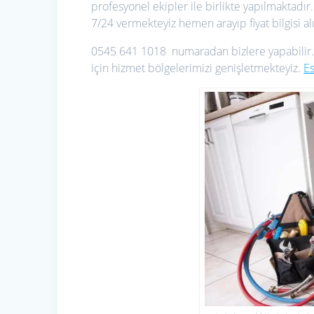
profesyonel ekipler ile birlikte yapılmaktadır
7/24 vermekteyiz hemen arayıp fiyat bilgisi alı
0545 641 1018 numaradan bizlere yapabilir
için hizmet bölgelerimizi genişletmekteyiz.
E