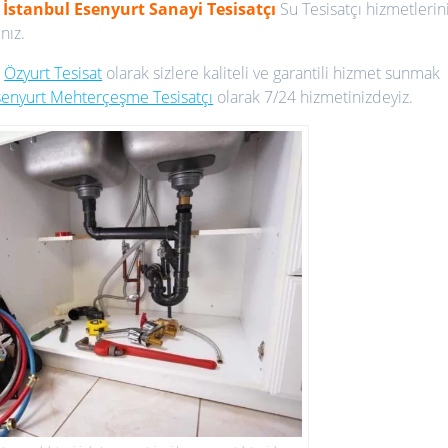
.
İstanbul Esenyurt Sanayi Tesisatçı
Su Tesisatçı hizmetlerin
nız.
.
Özyurt Tesisat
olarak sizlere kaliteli ve garantili hizmet sunmak
senyurt Mehterçeşme Tesisatçı
olarak 7/24 hizmetinizdeyiz.