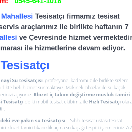
şim:
0545-641-1018
 Mahallesi
Tesisatçı firmamız tesisat
ervis araçlarımız ile birlikte haftanın 7
allesi
ve Çevresinde hizmet vermektedir
marası ile hizmetlerine devam ediyor.
Tesisatçı
nayi Su tesisatçısı
, profesyonel kadromuz ile birlikte sizlere
rlikte hızlı hizmet sunmaktayız .Makineli cihazlar ile su kaçak
lerinizi açıyoruz.
Klozet iç takım değiştirme
musluk tamiri
 Tesisatçı
de ki mobil tesisat ekibimiz ile
Hızlı Tesisatçı
olar
ir.
deki eve yakın su tesisatçısı
– Sıhhi tesisat ustası tesisat.
ri klozet tamiri tıkanıklık açma su kaçağı tespiti işlemleriniz 7/