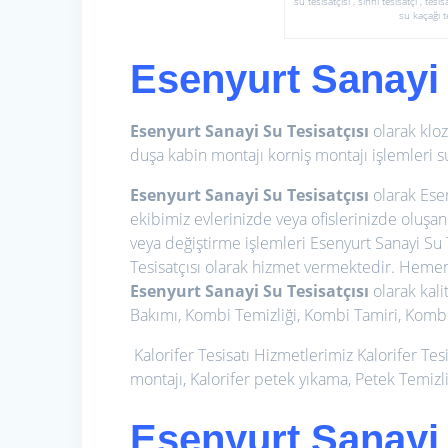
su tesisatçısı , sıhhi tesisatçı , te
su kaçağı te
Esenyurt Sanayi 
Esenyurt Sanayi Su Tesisatçısı
olarak kloz
duşa kabin montajı korniş montajı işlemleri su
Esenyurt Sanayi Su Tesisatçısı
olarak Esen
ekibimiz evlerinizde veya ofislerinizde oluşa
veya değiştirme işlemleri Esenyurt Sanayi Su T
Tesisatçısı olarak hizmet vermektedir. Hemen a
Esenyurt Sanayi Su Tesisatçısı
olarak kali
Bakımı, Kombi Temizliği, Kombi Tamiri, Kombi 
Kalorifer Tesisatı Hizmetlerimiz
Kalorifer Tes
montajı, Kalorifer petek yıkama, Petek Temizli
Esenyurt Sanayi 