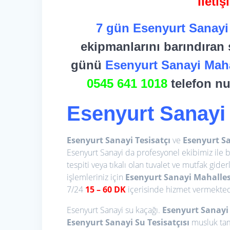
İleti
7 gün Esenyurt Sanayi
ekipmanlarını barındıran s
günü
Esenyurt Sanayi
Mah
0545 641 1018
telefon nu
Esenyurt Sanayi 
Esenyurt Sanayi Tesisatçı
ve
Esenyurt Sa
Esenyurt Sanayi da profesyonel ekibimiz ile bi
tespiti veya tıkalı olan tuvalet ve mutfak gider
işlemleriniz için
Esenyurt Sanayi Mahallesi
7/24
15
– 60 DK
içerisinde hizmet vermekted
Esenyurt Sanayi su kaçağı.
Esenyurt Sanayi 
Esenyurt Sanayi Su Tesisatçısı
musluk tami