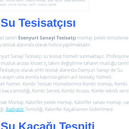
sisatçı , musluk tamiri , batarya montajı , gider açma , petek temizleme ,
spiti , korniş montajı , tamir , onarım ,tadilat
Su Tesisatçısı
et tamiri
Esenyurt Sanayi Tesisatçı
montajı petek temizleme
 tesisat alanında olarak hızlıca yapılmaktadır.
yurt Sanayi Tesisatçı su tesisat hizmeti sunmaktayız. Profesyone
n musluk arızası klozet iç takım değiştirme taharet musluğu tamir
esisatçısı olarak sıhhi tesisat alanında Esenyurt Sanayi de Su
rayın usta anında kapınıza gelsin acil tesisatçı hizmeti.
teli hizmet. Kombi Tesisatı Hizmetlerimiz
Kombi montajı, Kombi
baca temizliği, Kombi Servisi, Kombi Arızası, Kombi teknik servi
isatı Montajı, Kalorifer petek montajı, Kalorifer vanası montajı, va
ği,
Radyatör
Temizliği, Kalorifer Kaçaklarının Giderilmesi
Su Kaçağı Tespiti