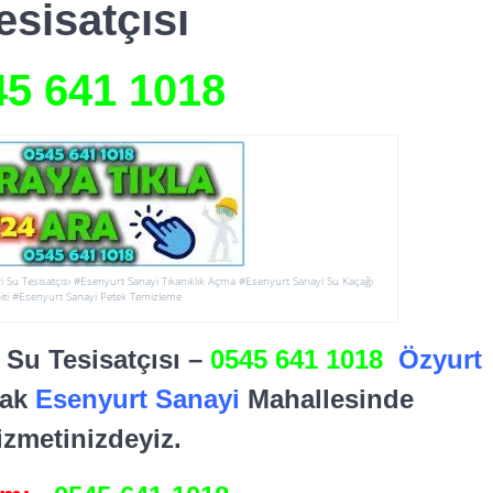
esisatçısı
45 641
1018
i Su Tesisatçısı #Esenyurt Sanayi Tıkanıklık Açma #Esenyurt Sanayi Su Kaçağı
iti #Esenyurt Sanayi Petek Temizleme
4 Su Tesisatçısı –
0545 641 1018
Özyurt
rak
Esenyurt Sanayi
Mahallesinde
izmetinizdeyiz.