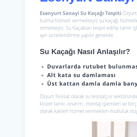
Esenyurt Sanayi Su Kaçağı Tespiti
Özyurt
bulma hizmeti vermekteyiz su kaçağı hizmetler
etmekteyiz. Su Kaçakları tespit edilip tamir iş
ayrı ücretlendirme yapılır genelde.
Su Kaçağı Nasıl Anlaşılır?
Duvarlarda rutubet bulunma
Alt kata su damlaması
Üst kattan damla damla bany
Özyurt Tesisat olarak
su tesisatçısı sektöründe
klozet tamir, onarım , montaj işlemleri ve bir
olarak kaliteli hizmet vermekten mutluluk du