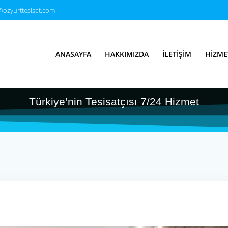
@ozyurttesisat.com
ayi Tesisatçı & S
ANASAYFA
HAKKIMIZDA
İLETIŞIM
HIZME
-25TL
Türkiye’nin Tesisatçısı 7/24 Hizmet