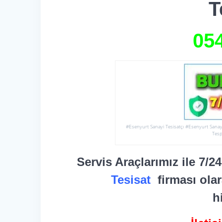
T
05
#Esenyurt Sanayi Tesisatçı #Esenyurt Sanay
Tesp
Servis Araçlarımız ile 7/2
Tesisat
firması ola
h