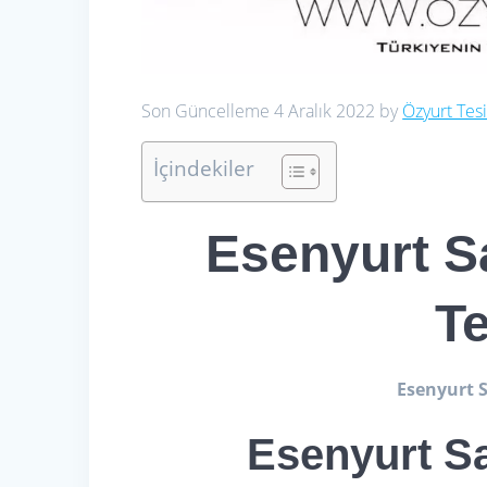
Son Güncelleme 4 Aralık 2022 by
Özyurt Tesi
İçindekiler
Esenyurt S
Te
Esenyurt S
Esenyurt Sa