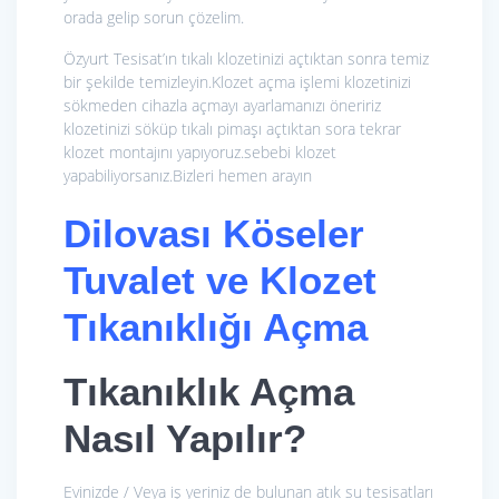
orada gelip sorun çözelim.
Özyurt Tesisat’ın tıkalı klozetinizi açtıktan sonra temiz
bir şekilde temizleyin.Klozet açma işlemi klozetinizi
sökmeden cihazla açmayı ayarlamanızı öneririz
klozetinizi söküp tıkalı pimaşı açtıktan sora tekrar
klozet montajını yapıyoruz.sebebi klozet
yapabiliyorsanız.Bizleri hemen arayın
Dilovası Köseler
Tuvalet ve Klozet
Tıkanıklığı Açma
Tıkanıklık Açma
Nasıl Yapılır?
Evinizde / Veya iş yeriniz de bulunan atık su tesisatları