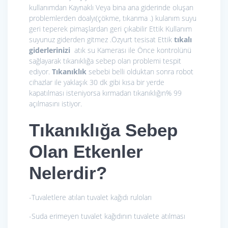
kullanımdan Kaynaklı Veya bina ana giderinde oluşan
problemlerden doalyı(çökme, tıkanma .) kulanım suyu
geri teperek pimaşlardan geri çıkabilir Ettik Kullanım
suyunuz giderden gitmez .Özyurt tesisat Ettik
tıkalı
giderlerinizi
atık su Kamerası ile Önce kontrolünü
sağlayarak tıkanıklığa sebep olan problemi tespit
ediyor.
Tıkanıklık
sebebi belli olduktan sonra robot
cihazlar ile yaklaşık 30 dk gibi kısa bir yerde
kapatılması isteniyorsa kırmadan tıkanıklığın% 99
açılmasını istiyor.
Tıkanıklığa Sebep
Olan Etkenler
Nelerdir?
-Tuvaletlere atılan tuvalet kağıdı ruloları
-Suda erimeyen tuvalet kağıdının tuvalete atılması