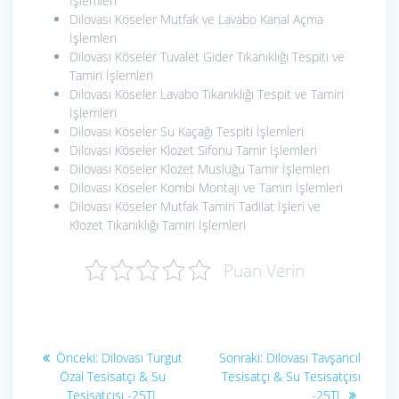
İşlemleri
Dilovası Köseler Mutfak ve Lavabo Kanal Açma
İşlemleri
Dilovası Köseler Tuvalet Gider Tıkanıklığı Tespiti ve
Tamiri İşlemleri
Dilovası Köseler Lavabo Tıkanıklığı Tespit ve Tamiri
İşlemleri
Dilovası Köseler Su Kaçağı Tespiti İşlemleri
Dilovası Köseler Klozet Sifonu Tamir İşlemleri
Dilovası Köseler Klozet Musluğu Tamir İşlemleri
Dilovası Köseler Kombi Montajı ve Tamiri İşlemleri
Dilovası Köseler Mutfak Tamiri Tadilat İşleri ve
Klozet Tıkanıklığı Tamiri İşlemleri
Puan Verin
Yazı
Önceki
Sonraki
Önceki:
Dilovası Turgut
Sonraki:
Dilovası Tavşancıl
yazı:
yazı:
gezinmesi
Özal Tesisatçı & Su
Tesisatçı & Su Tesisatçısı
Tesisatçısı -25TL
-25TL