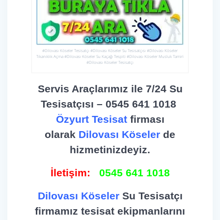
#Dilovası Köseler Tesisatçı #Dilovası Köseler Su Tesisatçısı #Dilovası Köseler
Tıkanıklık Açma #Dilovası Köseler Su Kaçağı Tespiti #Dilovası Köseler Musluk Tamiri
#Dilovası Köseler Tesisatçı
Servis Araçlarımız ile 7/24 Su
Tesisatçısı – 0545 641 1018
Özyurt Tesisat
firması
olarak
Dilovası Köseler
de
hizmetinizdeyiz.
İletişim:
0545 641 1018
Dilovası Köseler
Su Tesisatçı
firmamız tesisat ekipmanlarını