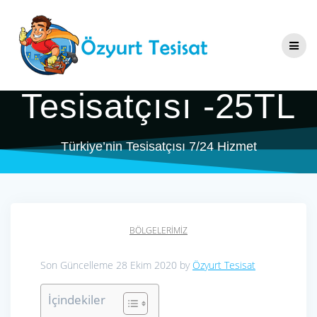
Skip
Dilovası Köseler
to
content
Tesisatçı & Su
Tesisatçısı -25TL
Türkiye’nin Tesisatçısı 7/24 Hizmet
BÖLGELERIMIZ
Son Güncelleme 28 Ekim 2020 by
Özyurt Tesisat
İçindekiler