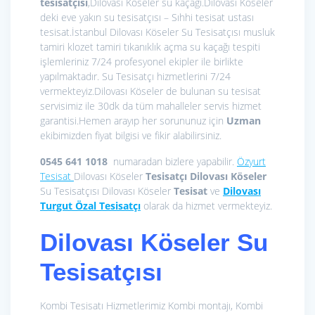
tesisatçısı
,Dilovası Köseler su kaçağı.Dilovası Köseler
deki eve yakın su tesisatçısı – Sıhhi tesisat ustası
tesisat.İstanbul Dilovası Köseler Su Tesisatçısı musluk
tamiri klozet tamiri tıkanıklık açma su kaçağı tespiti
işlemleriniz 7/24 profesyonel ekipler ile birlikte
yapılmaktadır. Su Tesisatçı hizmetlerini 7/24
vermekteyiz.Dilovası Köseler de bulunan su tesisat
servisimiz ile 30dk da tüm mahalleler servis hizmet
garantisi.Hemen arayıp her sorununuz için
Uzman
ekibimizden fiyat bilgisi ve fikir alabilirsiniz.
0545 641 1018
numaradan bizlere yapabilir.
Özyurt
Tesisat
Dilovası Köseler
Tesisatçı Dilovası Köseler
Su Tesisatçısı Dilovası Köseler
Tesisat
ve
Dilovası
Turgut Özal Tesisatçı
olarak da hizmet vermekteyiz.
Dilovası Köseler Su
Tesisatçısı
Kombi Tesisatı Hizmetlerimiz
Kombi montajı, Kombi