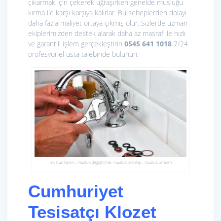
çıkarmak için çekerek uğraşırken genelde musluğu
kırma ile karşı karşıya kalırlar. Bu sebeplerden dolayı
daha fazla maliyet ortaya çıkmış olur. Sizlerde uzman
ekiplerimizden destek alarak daha az masraf ile hızlı
ve garantili işlem gerçekleştirin
0545 641 1018
7/24
profesyonel usta talebinde bulunun.
musluk tamiri , musluk değiştirme , musluk montajı , musluk onarım
Cumhuriyet
Tesisatçı Klozet