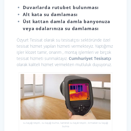
Duvarlarda rutubet bulunması
Alt kata su damlaması
Üst kattan damla damla banyonuza
veya odalarınıza su damlaması
Özyurt Tesisat olarak
su tesisatçısı sektöründe özel
tesisat hizmet yapıları hizmeti vermekteyiz. Yaptığımız
işler klozet tamir, onarım , montaj işlemleri ve birçok
tesisat hizmeti sunmaktayız.
Cumhuriyet Tesisatçı
olarak kaliteli hizmet vermekten mutluluk duyuyoruz.
su kaçağı tespiti , su kaçağı bulma , kameralı su kaçak tespiti , kırmadan su kaçağı
bulma