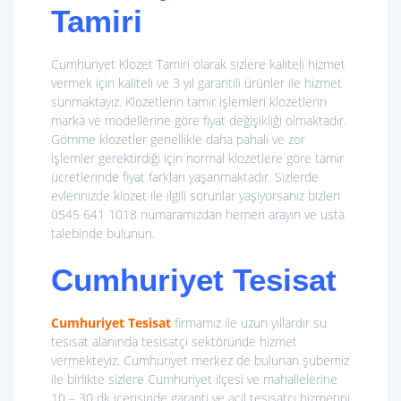
Tamiri
Cumhuriyet Klozet Tamiri olarak sizlere kaliteli hizmet
vermek için kaliteli ve 3 yıl garantili ürünler ile hizmet
sunmaktayız. Klozetlerin tamir işlemleri klozetlerin
marka ve modellerine göre fiyat değişikliği olmaktadır.
Gömme klozetler genellikle daha pahalı ve zor
işlemler gerektirdiği için normal klozetlere göre tamir
ücretlerinde fiyat farkları yaşanmaktadır. Sizlerde
evlerinizde klozet ile ilgili sorunlar yaşıyorsanız bizleri
0545 641 1018 numaramızdan hemen arayın ve usta
talebinde bulunun.
Cumhuriyet Tesisat
Cumhuriyet Tesisat
firmamız ile uzun yıllardır su
tesisat alanında tesisatçı sektöründe hizmet
vermekteyiz. Cumhuriyet merkez de bulunan şubemiz
ile birlikte sizlere Cumhuriyet ilçesi ve mahallelerine
10 – 30 dk içerisinde garanti ve acil tesisatçı hizmetini