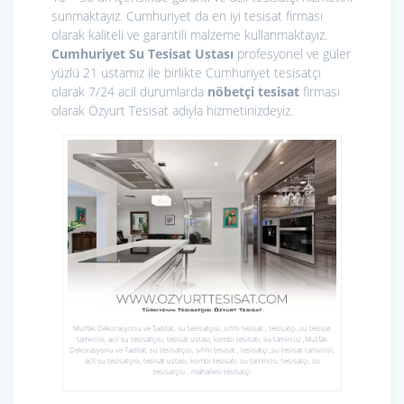
sunmaktayız. Cumhuriyet da en iyi tesisat firması
olarak kaliteli ve garantili malzeme kullanmaktayız.
Cumhuriyet Su Tesisat Ustası
profesyonel ve güler
yüzlü 21 ustamız ile birlikte Cumhuriyet tesisatçı
olarak 7/24 acil durumlarda
nöbetçi tesisat
firması
olarak Özyurt Tesisat adıyla hizmetinizdeyiz.
Mutfak Dekorasyonu ve Tadilat, su tesisatçısı, sıhhi tesisat , tesisatçı ,su tesisat
tamircisi, acil su tesisatçısı, tesisat ustası, kombi tesisatı, su tamircisi ,Mutfak
Dekorasyonu ve Tadilat, su tesisatçısı, sıhhi tesisat , tesisatçı ,su tesisat tamircisi,
acil su tesisatçısı, tesisat ustası, kombi tesisatı, su tamircisi, tesisatçı, su
tesisatçısı , mahallesi tesisatçı