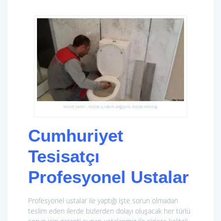
klozet tamiri , klozet iç takım değişimi, klozet montajı
Cumhuriyet
Tesisatçı
Profesyonel Ustalar
Profesyonel ustalar ile yaptığı işte sorun olmadan
teslim eden ilerde bizlerden dolayı oluşacak her türlü