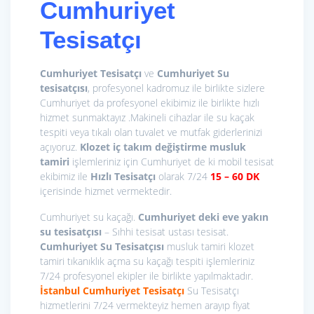
Cumhuriyet
Tesisatçı
Cumhuriyet Tesisatçı
ve
Cumhuriyet Su
tesisatçısı
, profesyonel kadromuz ile birlikte sizlere
Cumhuriyet da profesyonel ekibimiz ile birlikte hızlı
hizmet sunmaktayız .Makineli cihazlar ile su kaçak
tespiti veya tıkalı olan tuvalet ve mutfak giderlerinizi
açıyoruz.
Klozet iç takım değiştirme
musluk
tamiri
işlemleriniz için Cumhuriyet de ki mobil tesisat
ekibimiz ile
Hızlı Tesisatçı
olarak 7/24
15
– 60 DK
içerisinde hizmet vermektedir.
Cumhuriyet su kaçağı.
Cumhuriyet deki eve yakın
su tesisatçısı
– Sıhhi tesisat ustası tesisat.
Cumhuriyet Su Tesisatçısı
musluk tamiri klozet
tamiri tıkanıklık açma su kaçağı tespiti işlemleriniz
7/24 profesyonel ekipler ile birlikte yapılmaktadır.
İstanbul Cumhuriyet Tesisatçı
Su Tesisatçı
hizmetlerini 7/24 vermekteyiz hemen arayıp fiyat