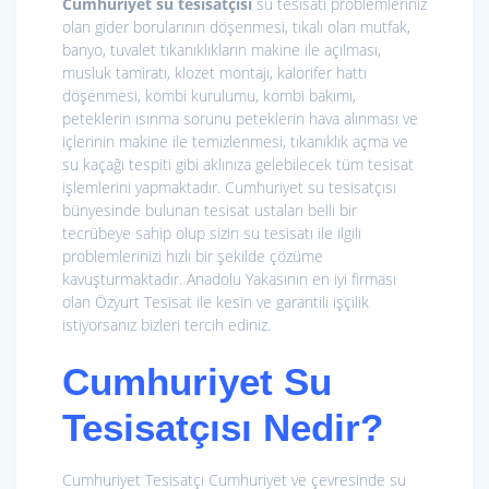
Cumhuriyet su tesisatçısı
su tesisatı problemleriniz
olan gider borularının döşenmesi, tıkalı olan mutfak,
banyo, tuvalet tıkanıklıkların makine ile açılması,
musluk tamiratı, klozet montajı, kalorifer hattı
döşenmesi, kombi kurulumu, kombi bakımı,
peteklerin ısınma sorunu peteklerin hava alınması ve
içlerinin makine ile temizlenmesi, tıkanıklık açma ve
su kaçağı tespiti gibi aklınıza gelebilecek tüm tesisat
işlemlerini yapmaktadır. Cumhuriyet su tesisatçısı
bünyesinde bulunan tesisat ustaları belli bir
tecrübeye sahip olup sizin su tesisatı ile ilgili
problemlerinizi hızlı bir şekilde çözüme
kavuşturmaktadır. Anadolu Yakasının en iyi firması
olan Özyurt Tesisat ile kesin ve garantili işçilik
istiyorsanız bizleri tercih ediniz.
Cumhuriyet Su
Tesisatçısı Nedir?
Cumhuriyet Tesisatçı Cumhuriyet ve çevresinde su