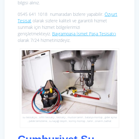
bilgisi alınız.
0545 641 1018 numaradan bizlere yapabilir.
Özyurt
Tesisat
olarak sizlere kaliteli ve garantili hizmet
sunmak için hizmet bölgelerimizi
genişletmekteyiz.
Bayrampaşa İsmet Paşa Tesisatçı
olarak 7/24 hizmetinizdeyiz.
su tesisatçısı , sıhhi tesisatçı , tesisatçı , musluk tamiri , batarya montajı , gider açma
, petek temizleme , su kaçağı tespiti , korniş montajı , tamir , onarım ,tadilat