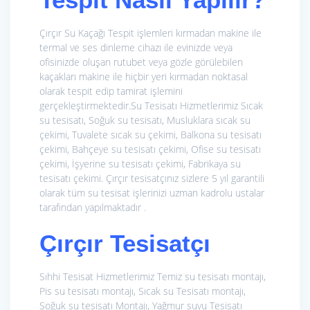
Çırçır Su Kaçağı Tespit işlemleri kırmadan makine ile
termal ve ses dinleme cihazı ile evinizde veya
ofisinizde oluşan rutubet veya gözle görülebilen
kaçakları makine ile hiçbir yeri kırmadan noktasal
olarak tespit edip tamirat işlemini
gerçekleştirmektedir.Su Tesisatı Hizmetlerimiz
Sıcak
su tesisatı, Soğuk su tesisatı, Musluklara sıcak su
çekimi, Tuvalete sıcak su çekimi, Balkona su tesisatı
çekimi, Bahçeye su tesisatı çekimi, Ofise su tesisatı
çekimi, İşyerine su tesisatı çekimi, Fabrikaya su
tesisatı çekimi. Çırçır tesisatçınız sizlere 5 yıl garantili
olarak tüm su tesisat işlerinizi uzman kadrolu ustalar
tarafından yapılmaktadır .
Çırçır Tesisatçı
Sıhhi Tesisat Hizmetlerimiz
Temiz su tesisatı montajı,
Pis su tesisatı montajı, Sıcak su Tesisatı montajı,
Soğuk su tesisatı Montajı, Yağmur suyu Tesisatı