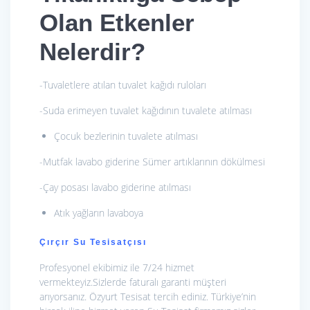
Olan Etkenler
Nelerdir?
-Tuvaletlere atılan tuvalet kağıdı ruloları
-Suda erimeyen tuvalet kağıdının tuvalete atılması
Çocuk bezlerinin tuvalete atılması
-Mutfak lavabo giderine Sümer artıklarının dökülmesi
-Çay posası lavabo giderine atılması
Atık yağların lavaboya
Çırçır Su Tesisatçısı
Profesyonel ekibimiz ile 7/24 hizmet
vermekteyiz.Sizlerde faturalı garanti müşteri
arıyorsanız. Özyurt Tesisat tercih ediniz. Türkiye’nin