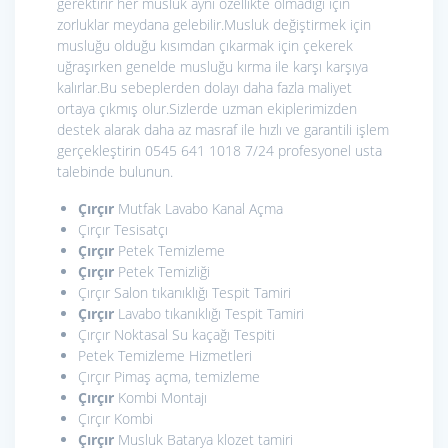
gerektirir her musluk aynı özellikte olmadığı için
zorluklar meydana gelebilir.Musluk değiştirmek için
musluğu olduğu kısımdan çıkarmak için çekerek
uğraşırken genelde musluğu kırma ile karşı karşıya
kalırlar.Bu sebeplerden dolayı daha fazla maliyet
ortaya çıkmış olur.Sizlerde uzman ekiplerimizden
destek alarak daha az masraf ile hızlı ve garantili işlem
gerçekleştirin 0545 641 1018 7/24 profesyonel usta
talebinde bulunun.
Çırçır
Mutfak Lavabo Kanal Açma
Çırçır Tesisatçı
Çırçır
Petek Temizleme
Çırçır
Petek Temizliği
Çırçır Salon tıkanıklığı Tespit Tamiri
Çırçır
Lavabo tıkanıklığı Tespit Tamiri
Çırçır Noktasal Su kaçağı Tespiti
Petek Temizleme Hizmetleri
Çırçır Pimaş açma, temizleme
Çırçır
Kombi Montajı
Çırçır Kombi
Çırçır
Musluk Batarya klozet tamiri