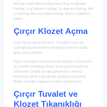
Montajı, Gider Borusu döşemesi, Duş ve Batarya
montajı, Duş fıskiyesi montajı, Su deposu montajı, Atık
su montajı, Bina su kolluk montajı, Bina su kolektörü
tamiri.
Çırçır Klozet Açma
Çırçır Klozet açma hizmetini 10 yıldırım Çırçır de
sunmaktayız klozetlerinizi tıkandıysa hemen orada
gelip sorun çözelim.
Özyurt Tesisat’ın tıkalı klozetinizi açtıktan sonra temiz
bir şekilde temizleyin.Klozet açma işlemi klozetinizi
sökmeden cihazla açmayı ayarlamanızı öneririz
klozetinizi söküp tıkalı pimaşı açtıktan sora tekrar
klozet montajını yapıyoruz sebebi klozetleriniz.
Çırçır Tuvalet ve
Klozet Tıkanıklığı