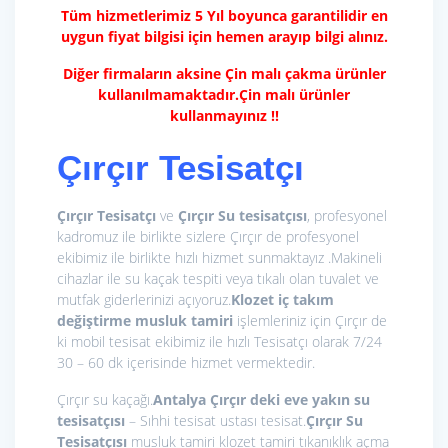
Tüm hizmetlerimiz 5 Yıl boyunca garantilidir en
uygun fiyat bilgisi için hemen arayıp bilgi alınız.
Diğer firmaların aksine Çin malı çakma ürünler
kullanılmamaktadır.Çin malı ürünler
kullanmayınız !!
Çırçır Tesisatçı
Çırçır Tesisatçı
ve
Çırçır Su tesisatçısı
, profesyonel
kadromuz ile birlikte sizlere Çırçır de profesyonel
ekibimiz ile birlikte hızlı hizmet sunmaktayız .Makineli
cihazlar ile su kaçak tespiti veya tıkalı olan tuvalet ve
mutfak giderlerinizi açıyoruz.
Klozet iç takım
değiştirme
musluk tamiri
işlemleriniz için Çırçır de
ki mobil tesisat ekibimiz ile hızlı Tesisatçı olarak 7/24
30 – 60 dk içerisinde hizmet vermektedir.
Çırçır su kaçağı.
Antalya Çırçır deki eve yakın su
tesisatçısı
– Sıhhi tesisat ustası tesisat.
Çırçır Su
Tesisatçısı
musluk tamiri klozet tamiri tıkanıklık açma