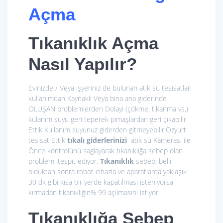
Açma
Tıkanıklık Açma
Nasıl Yapılır?
Evinizde / Veya işyeriniz de bulunan atık su tesisatları
kullanımdan Kaynaklı Veya bina ana giderinde
OLUŞAN problemlerden Dolayi (çökme, tıkanma vs.)
kulanım suyu geri teperek pimaşlardan geri çıkabilir
Ettik Kullanım suyunuz giderden gitmeyebilir.Özyurt
tesisat Ettik
tıkalı giderlerinizi
atık su Kamerası ile
Önce kontrolünü saglayarak tıkanıklığa sebep olan
problemi tespit ediyor.
Tıkanıklık
sebebi belli
olduktan sonra robot cihazla ve aparatlarda yaklaşık
30 dk gibi kısa bir yerde kapatılması isteniyorsa
kırmadan tıkanıklığın% 99 açılmasını istiyor.
Tıkanıklığa Sebep