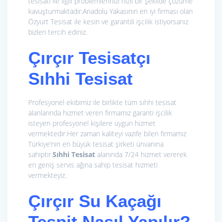
tesisatı ile ilgili problemlerinizi hızlı bir şekilde çözüme
kavuşturmaktadır.Anadolu Yakasının en iyi firması olan
Özyurt Tesisat ile kesin ve garantili işcilik istiyorsanız
bizleri tercih ediniz.
Çırçır Tesisatçı
Sıhhi Tesisat
Profesyonel ekibimiz ile birlikte tüm sıhhi tesisat
alanlarında hizmet veren firmamız garanti işcilik
isteyen profesyonel kişilere uygun hizmet
vermektedir.Her zaman kaliteyi vazife bilen firmamız
Türkiye’nin en büyük tesisat şirketi ünvanına
sahiptir.
Sıhhi Tesisat
alanında 7/24 hizmet vererek
en geniş servis ağına sahip tesisat hizmeti
vermekteyiz.
Çırçır Su Kaçağı
Tespit Nasıl Yapılır?