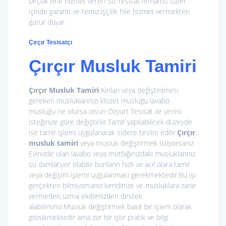
birçok iline hizmet veren Su Tesisat firmamız sizler
içinde garanti ve temiz işçilik hile hizmet vermekten
gurur duyar.
Çırçır Tesisatçı
Çırçır Musluk Tamiri
Çırçır Musluk Tamiri
Kırılan veya değiştirilmesi
gereken musluklarınızı klozet musluğu lavabo
musluğu ne olursa olsun Özyurt Tesisat ile yenisi
isteğinize göre değiştirilir.Tamir yapılabilicek düzeyde
ise tamir işlemi uygulanarak sizlere teslim edilir.
Çırçır
musluk tamiri
veya musluk değiştirmek istiyorsanız
Evinizde olan lavabo veya mutfağınızdaki musluklarınız
su damlatıyor olabilir bunların hızlı ve acil olara tamir
veya değişim işlemi uygulanması gerekmektedir.Bu işi
gerçekten bilmiyorsanız kendinize ve musluklara zarar
vermeden uzma ekibimizden destek
alabilirsiniz.Musluk değiştirmek basit bir işlem olarak
gözükmektedir ama zor bir iştir pratik ve bilgi