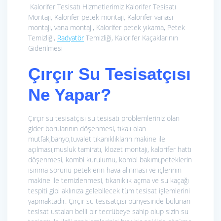
Kalorifer Tesisatı Hizmetlerimiz
Kalorifer Tesisatı
Montajı, Kalorifer petek montajı, Kalorifer vanası
montajı, vana montajı, Kalorifer petek yıkama, Petek
Temizliği,
Radyatör
Temizliği, Kalorifer Kaçaklarının
Giderilmesi
Çırçır Su Tesisatçısı
Ne Yapar?
Çırçır su tesisatçısı su tesisatı problemleriniz olan
gider borularının döşenmesi, tıkalı olan
mutfak,banyo,tuvalet tıkanıklıkların makine ile
açılması,musluk tamiratı, klozet montajı, kalorifer hattı
döşenmesi, kombi kurulumu, kombi bakımı,peteklerin
ısınma sorunu peteklerin hava alınması ve içlerinin
makine ile temizlenmesi, tıkanıklık açma ve su kaçağı
tespiti gibi aklınıza gelebilecek tüm tesisat işlemlerini
yapmaktadır. Çırçır su tesisatçısı bünyesinde bulunan
tesisat ustaları belli bir tecrübeye sahip olup sizin su