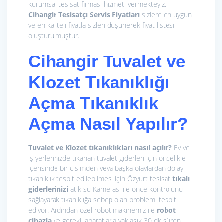
kurumsal tesisat firması hizmeti vermekteyiz.
Cihangir Tesisatçı
Servis Fiyatları
sizlere en uygun
ve en kaliteli fiyatla sizleri düşünerek fiyat listesi
oluşturulmuştur.
Cihangir
Tuvalet ve
Klozet Tıkanıklığı
Açma
Tıkanıklık
Açma Nasıl Yapılır?
Tuvalet ve Klozet tıkanıklıkları nasıl açılır?
Ev ve
iş yerlerinizde tıkanan tuvalet giderleri için öncelikle
içerisinde bir cisimden veya başka olaylardan dolayı
tıkanıklık tespit edilebilmesi için Özyurt tesisat
tıkalı
giderlerinizi
atık su Kamerası ile önce kontrolünü
sağlayarak tıkanıklığa sebep olan problemi tespit
ediyor. Ardından özel robot makinemiz ile
r
obot
cihazla
ve gerekli aparatlarla yaklaşık 30 dk süren