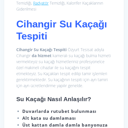
Temizliği,
Radyatör
Temizliği, Kalorifer Kaçaklarının
Giderilmesi
Cihangir Su Kaçağı
Tespiti
Cihangir Su Kaçağı Tespiti
Özyurt Tesisat adıyla
Cihangir
da hizmet
kameralı su kaçağı bulma hizmeti
vermekteyiz su kaçağı hizmetleriniz profesyonelce
özel makineli cihazlar ile su kaçağını tespit
etmekteyiz. Su Kaçakları tespit edilip tamir işlemleri
gerektirmektedir. Su kaçağının tespiti için ayrı tamiri
için ayrı ücretlendirme yapılır genelde.
Su Kaçağı Nasıl Anlaşılır?
Duvarlarda rutubet bulunması
Alt kata su damlaması
Üst kattan damla damla banyonuza