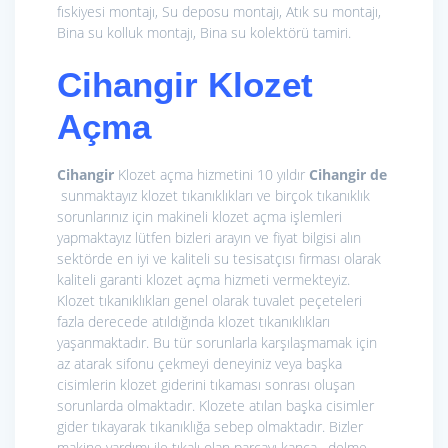
fıskiyesi montajı, Su deposu montajı, Atık su montajı,
Bina su kolluk montajı, Bina su kolektörü tamiri.
Cihangir
Klozet
Açma
Cihangir
Klozet açma hizmetini 10 yıldır
Cihangir de
sunmaktayız klozet tıkanıklıkları ve birçok tıkanıklık
sorunlarınız için makineli klozet açma işlemleri
yapmaktayız lütfen bizleri arayın ve fiyat bilgisi alın
sektörde en iyi ve kaliteli su tesisatçısı firması olarak
kaliteli garanti klozet açma hizmeti vermekteyiz.
Klozet tıkanıklıkları genel olarak tuvalet peçeteleri
fazla derecede atıldığında klozet tıkanıklıkları
yaşanmaktadır. Bu tür sorunlarla karşılaşmamak için
az atarak sifonu çekmeyi deneyiniz veya başka
cisimlerin klozet giderini tıkaması sonrası oluşan
sorunlarda olmaktadır. Klozete atılan başka cisimler
gider tıkayarak tıkanıklığa sebep olmaktadır. Bizler
makine yardımı ile tıkalı olan parçayı kanca , delme