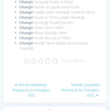
Cihangir
Su Kaçağı Tespit ve Tamiri
Cihangir
Mutfak ve Lavabo Kanal Açma
Cihangir
Tuvalet Gider Tıkanıklığı Tespiti ve Tamiri
Cihangir
Tespit ve Tamiri Lavabo Tıkanıklığı
Cihangir
Su Kaçağı Tespiti İşlemleri
Cihangir
Klozet Sifonu Tamir
Cihangir
Klozet Musluğu Tamir
Cihangir
Kombi Montajı ve Tamiri
Cihangir
Mutfak Tamiri Tadilat İşleri ve Klozet
Tıkanıklığı
Puan Verin
Yazı
Önceki
Sonraki
Önceki:
Beylerbeyi
Sonraki:
Çarşamba
yazı:
yazı:
gezinmesi
Tesisatçı & Su Tesisatçısı
Tesisatçı & Su Tesisatçısı
-25TL
-25TL