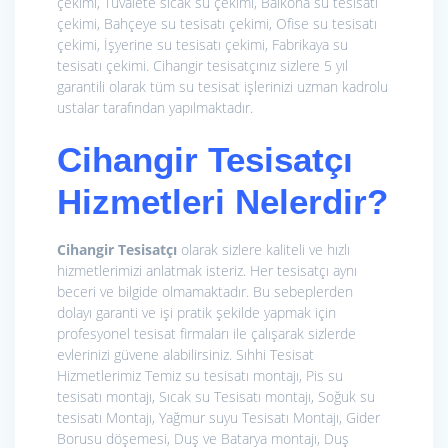
çekimi, Tuvalete sıcak su çekimi, Balkona su tesisatı
çekimi, Bahçeye su tesisatı çekimi, Ofise su tesisatı
çekimi, İşyerine su tesisatı çekimi, Fabrikaya su
tesisatı çekimi. Cihangir tesisatçınız sizlere 5 yıl
garantili olarak tüm su tesisat işlerinizi uzman kadrolu
ustalar tarafından yapılmaktadır.
Cihangir Tesisatçı
Hizmetleri Nelerdir?
Cihangir Tesisatçı
olarak sizlere kaliteli ve hızlı
hizmetlerimizi anlatmak isteriz. Her tesisatçı aynı
beceri ve bilgide olmamaktadır. Bu sebeplerden
dolayı garanti ve işi pratik şekilde yapmak için
profesyonel tesisat firmaları ile çalışarak sizlerde
evlerinizi güvene alabilirsiniz. Sıhhi Tesisat
Hizmetlerimiz
Temiz su tesisatı montajı, Pis su
tesisatı montajı, Sıcak su Tesisatı montajı, Soğuk su
tesisatı Montajı, Yağmur suyu Tesisatı Montajı, Gider
Borusu döşemesi, Duş ve Batarya montajı, Duş