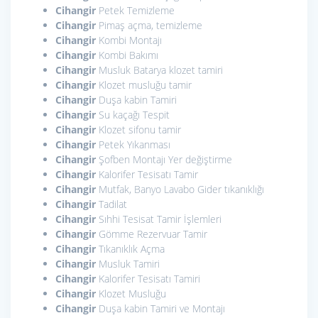
Cihangir
Petek Temizleme
Cihangir
Pimaş açma, temizleme
Cihangir
Kombi Montajı
Cihangir
Kombi Bakımı
Cihangir
Musluk Batarya klozet tamiri
Cihangir
Klozet musluğu tamir
Cihangir
Duşa kabin Tamiri
Cihangir
Su kaçağı Tespit
Cihangir
Klozet sifonu tamir
Cihangir
Petek Yıkanması
Cihangir
Şofben Montajı Yer değiştirme
Cihangir
Kalorifer Tesisatı Tamir
Cihangir
Mutfak, Banyo Lavabo Gider tıkanıklığı
Cihangir
Tadilat
Cihangir
Sıhhi Tesisat Tamir İşlemleri
Cihangir
Gömme Rezervuar Tamir
Cihangir
Tıkanıklık Açma
Cihangir
Musluk Tamiri
Cihangir
Kalorifer Tesisatı Tamiri
Cihangir
Klozet Musluğu
Cihangir
Duşa kabin Tamiri ve Montajı