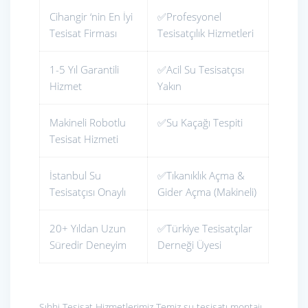
Cihangir ‘nin En İyi
✅Profesyonel
Tesisat Firması
Tesisatçılık Hizmetleri
1-5 Yıl Garantili
✅Acil Su Tesisatçısı
Hizmet
Yakın
Makineli Robotlu
✅Su Kaçağı Tespiti
Tesisat Hizmeti
İstanbul Su
✅Tıkanıklık Açma &
Tesisatçısı Onaylı
Gider Açma (Makineli)
20+ Yıldan Uzun
✅Türkiye Tesisatçılar
Süredir Deneyim
Derneği Üyesi
Sıhhi Tesisat Hizmetlerimiz
Temiz su tesisatı montajı,