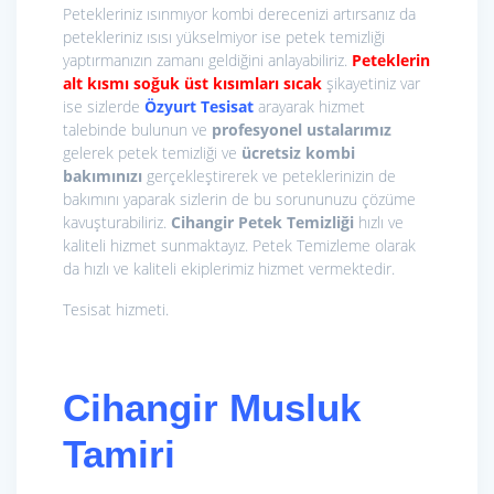
Petekleriniz ısınmıyor kombi derecenizi artırsanız da
petekleriniz ısısı yükselmiyor ise petek temizliği
yaptırmanızın zamanı geldiğini anlayabiliriz.
Peteklerin
alt kısmı soğuk üst kısımları sıcak
şikayetiniz var
ise sizlerde
Özyurt Tesisat
arayarak hizmet
talebinde bulunun ve
profesyonel ustalarımız
gelerek petek temizliği ve
ücretsiz kombi
bakımınızı
gerçekleştirerek ve peteklerinizin de
bakımını yaparak sizlerin de bu sorununuzu çözüme
kavuşturabiliriz.
Cihangir Petek Temizliği
hızlı ve
kaliteli hizmet sunmaktayız. Petek Temizleme olarak
da hızlı ve kaliteli ekiplerimiz hizmet vermektedir.
Tesisat hizmeti.
Cihangir Musluk
Tamiri