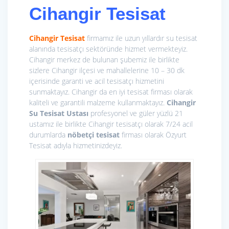
Cihangir Tesisat
Cihangir Tesisat
firmamız ile uzun yıllardır su tesisat
alanında tesisatçı sektöründe hizmet vermekteyiz.
Cihangir merkez de bulunan şubemiz ile birlikte
sizlere Cihangir ilçesi ve mahallelerine 10 – 30 dk
içerisinde garanti ve acil tesisatçı hizmetini
sunmaktayız. Cihangir da en iyi tesisat firması olarak
kaliteli ve garantili malzeme kullanmaktayız.
Cihangir
Su Tesisat Ustası
profesyonel ve güler yüzlü 21
ustamız ile birlikte Cihangir tesisatçı olarak 7/24 acil
durumlarda
nöbetçi tesisat
firması olarak Özyurt
Tesisat adıyla hizmetinizdeyiz.