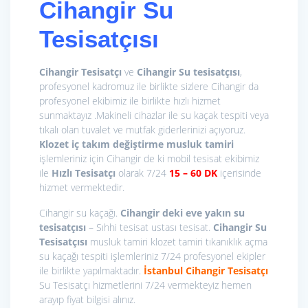
Cihangir Su
Tesisatçısı
Cihangir Tesisatçı
ve
Cihangir Su tesisatçısı
,
profesyonel kadromuz ile birlikte sizlere Cihangir da
profesyonel ekibimiz ile birlikte hızlı hizmet
sunmaktayız .Makineli cihazlar ile su kaçak tespiti veya
tıkalı olan tuvalet ve mutfak giderlerinizi açıyoruz.
Klozet iç takım değiştirme
musluk tamiri
işlemleriniz için Cihangir de ki mobil tesisat ekibimiz
ile
Hızlı Tesisatçı
olarak 7/24
15
– 60 DK
içerisinde
hizmet vermektedir.
Cihangir su kaçağı.
Cihangir deki eve yakın su
tesisatçısı
– Sıhhi tesisat ustası tesisat.
Cihangir Su
Tesisatçısı
musluk tamiri klozet tamiri tıkanıklık açma
su kaçağı tespiti işlemleriniz 7/24 profesyonel ekipler
ile birlikte yapılmaktadır.
İstanbul Cihangir Tesisatçı
Su Tesisatçı hizmetlerini 7/24 vermekteyiz hemen
arayıp fiyat bilgisi alınız.