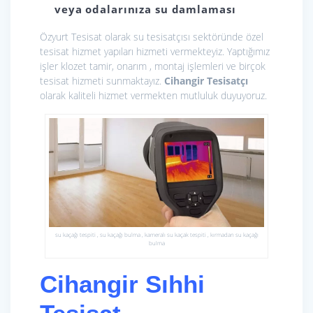
veya odalarınıza su damlaması
Özyurt Tesisat olarak
su tesisatçısı sektöründe özel
tesisat hizmet yapıları hizmeti vermekteyiz. Yaptığımız
işler klozet tamir, onarım , montaj işlemleri ve birçok
tesisat hizmeti sunmaktayız.
Cihangir Tesisatçı
olarak kaliteli hizmet vermekten mutluluk duyuyoruz.
su kaçağı tespiti , su kaçağı bulma , kameralı su kaçak tespiti , kırmadan su kaçağı
bulma
Cihangir Sıhhi