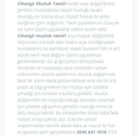
Cihangir Musluk Tamiri
Kırılan veya değiştirilmesi
gereken musluklarınızı klozet musluğu lavabo
musluğu ne olursa olsun Özyurt Tesisat ile yenisi
isteğinize göre değiştirilir. Tamir yapılabilecek düzeyde
ise tamir işlemi uygulanarak sizlere teslim edilir.
Cihangir musluk tamiri
veya musluk değiştirmek
istiyorsanız Evinizde olan lavabo veya mutfağınızdaki
musluklarınız su damlatıyor olabilir bunların hızlı ve acil
olarak tamir veya değişim işlemi uygulanması
gerekmektedir. Bu işi gerçekten bilmiyorsanız
kendinize ve musluklara zarar vermeden uzman
ekibimizden destek alabilirsiniz. Musluk değiştirmek
basit bir işlem olarak gözükmektedir ama zor bir iştir
pratik ve bilgi gerektirir her musluk aynı özellikte
olmadığı için zorluklar meydana gelebilir. Musluk
değiştirmek için musluğu olduğu kısımdan çıkarmak
için çekerek uğraşırken genelde musluğu kırma ile
karşı karşıya kalırlar. Bu sebeplerden dolayı daha fazla
maliyet ortaya çıkmış olur. Sizlerde uzman
ekiplerimizden destek alarak daha az masraf ile hızlı
ve garantili işlem gerçekleştirin
0545 641 1018
7/24