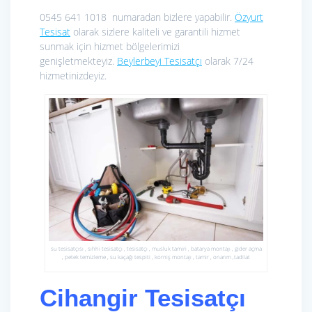
0545 641 1018 numaradan bizlere yapabilir.
Özyurt
Tesisat
olarak sizlere kaliteli ve garantili hizmet
sunmak için hizmet bölgelerimizi
genişletmekteyiz.
Beylerbeyi Tesisatçı
olarak 7/24
hizmetinizdeyiz.
su tesisatçısı , sıhhi tesisatçı , tesisatçı , musluk tamiri , batarya montajı , gider açma
, petek temizleme , su kaçağı tespiti , korniş montajı , tamir , onarım ,tadilat
Cihangir Tesisatçı