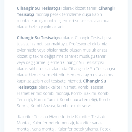
Cihangir Su Tesisatçısı
olarak klozet tamiri
Cihangir
Tesisatçı
montajı petek temizleme duşa kabin
montajı korniş montajı işlemleri su tesisat alanında
olarak hızlıca yapılmaktadır.
Cihangir Su Tesisatçısı
olarak Cihangir Tesisatçı su
tesisat hizmeti sunmaktayız. Profesyonel ekibimiz
evlerinizde veya ofislerinizde oluşan musluk arızası
klozet iç takım değiştirme taharet musluğu tamiri
veya değiştirme işlemleri Cihangir Su Tesisatçısı
olarak sıhhi tesisat alanında Cihangir de Su Tesisatçısı
olarak hizmet vermektedir. Hemen arayın usta anında
kapınıza gelsin acil tesisatçı hizmeti.
Cihangir Su
Tesisatçısı
olarak kaliteli hizmet. Kombi Tesisatı
Hizmetlerimiz
Kombi montajı, Kombi Bakımı, Kombi
Temizliği, Kombi Tamiri, Kombi baca temizliği, Kombi
Servisi, Kombi Arızası, Kombi teknik servis.
Kalorifer Tesisatı Hizmetlerimiz
Kalorifer Tesisatı
Montajı, Kalorifer petek montajı, Kalorifer vanası
montajı, vana montajı, Kalorifer petek yıkama, Petek