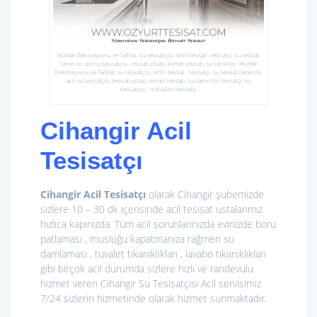
Mutfak Dekorasyonu ve Tadilat, su tesisatçısı, sıhhi tesisat , tesisatçı ,su tesisat
tamircisi, acil su tesisatçısı, tesisat ustası, kombi tesisatı, su tamircisi ,Mutfak
Dekorasyonu ve Tadilat, su tesisatçısı, sıhhi tesisat , tesisatçı ,su tesisat tamircisi,
acil su tesisatçısı, tesisat ustası, kombi tesisatı, su tamircisi, tesisatçı, su
tesisatçısı , mahallesi tesisatçı
Cihangir Acil
Tesisatçı
Cihangir Acil Tesisatçı
olarak Cihangir şubemizde
sizlere 10 – 30 dk içerisinde acil tesisat ustalarımız
hızlıca kapınızda. Tüm acil sorunlarınızda evinizde boru
patlaması , musluğu kapatmanıza rağmen su
damlaması , tuvalet tıkanıklıkları , lavabo tıkanıklıkları
gibi birçok acil durumda sizlere hızlı ve randevulu
hizmet veren Cihangir Su Tesisatçısı Acil servisimiz
7/24 sizlerin hizmetinde olarak hizmet sunmaktadır.