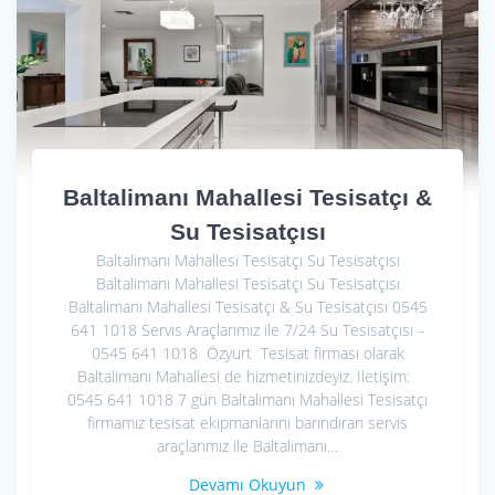
Baltalimanı Mahallesi Tesisatçı &
Su Tesisatçısı
Baltalimanı Mahallesi Tesisatçı Su Tesisatçısı
Baltalimanı Mahallesi Tesisatçı Su Tesisatçısı
Baltalimanı Mahallesi Tesisatçı & Su Tesisatçısı 0545
641 1018 Servis Araçlarımız ile 7/24 Su Tesisatçısı –
0545 641 1018 Özyurt Tesisat firması olarak
Baltalimanı Mahallesi de hizmetinizdeyiz. İletişim:
0545 641 1018 7 gün Baltalimanı Mahallesi Tesisatçı
firmamız tesisat ekipmanlarını barındıran servis
araçlarımız ile Baltalimanı…
Devamı Okuyun