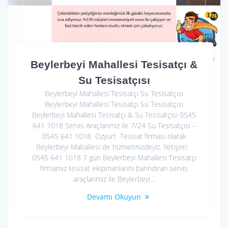
Beylerbeyi Mahallesi Tesisatçı &
Su Tesisatçısı
Beylerbeyi Mahallesi Tesisatçı Su Tesisatçısı
Beylerbeyi Mahallesi Tesisatçı Su Tesisatçısı
Beylerbeyi Mahallesi Tesisatçı & Su Tesisatçısı 0545
641 1018 Servis Araçlarımız ile 7/24 Su Tesisatçısı –
0545 641 1018 Özyurt Tesisat firması olarak
Beylerbeyi Mahallesi de hizmetinizdeyiz. İletişim:
0545 641 1018 7 gün Beylerbeyi Mahallesi Tesisatçı
firmamız tesisat ekipmanlarını barındıran servis
araçlarımız ile Beylerbeyi…
Devamı Okuyun