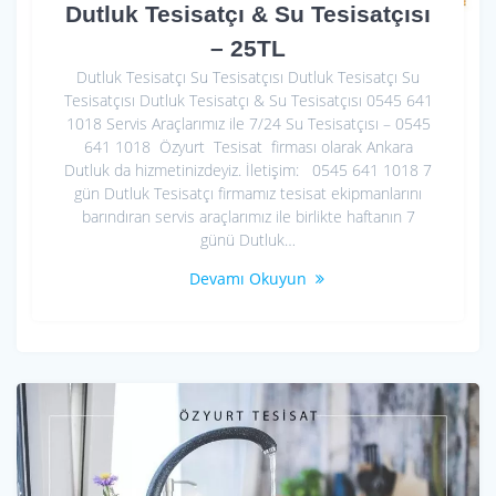
Dutluk Tesisatçı & Su Tesisatçısı
– 25TL
Dutluk Tesisatçı Su Tesisatçısı Dutluk Tesisatçı Su
Tesisatçısı Dutluk Tesisatçı & Su Tesisatçısı 0545 641
1018 Servis Araçlarımız ile 7/24 Su Tesisatçısı – 0545
641 1018 Özyurt Tesisat firması olarak Ankara
Dutluk da hizmetinizdeyiz. İletişim: 0545 641 1018 7
gün Dutluk Tesisatçı firmamız tesisat ekipmanlarını
barındıran servis araçlarımız ile birlikte haftanın 7
günü Dutluk…
Devamı Okuyun