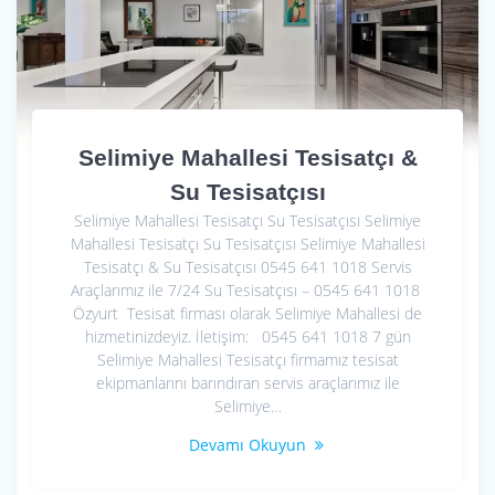
Selimiye Mahallesi Tesisatçı &
Su Tesisatçısı
Selimiye Mahallesi Tesisatçı Su Tesisatçısı Selimiye
Mahallesi Tesisatçı Su Tesisatçısı Selimiye Mahallesi
Tesisatçı & Su Tesisatçısı 0545 641 1018 Servis
Araçlarımız ile 7/24 Su Tesisatçısı – 0545 641 1018
Özyurt Tesisat firması olarak Selimiye Mahallesi de
hizmetinizdeyiz. İletişim: 0545 641 1018 7 gün
Selimiye Mahallesi Tesisatçı firmamız tesisat
ekipmanlarını barındıran servis araçlarımız ile
Selimiye…
Devamı Okuyun