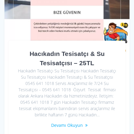
Hacıkadın Tesisatçı & Su
Tesisatçısı – 25TL
Hacıkadın Tesisatçı Su Tesisatçısı Hacıkadın Tesisatçı
Su Tesisatçısı Hacıkadın Tesisatçı & Su Tesisatçısı
0545 641 1018 Servis Araçlarımız ile 7/24 Su
Tesisatçısı – 0545 641 1018 Özyurt Tesisat firması
olarak Ankara Hacıkadın da hizmetinizdeyiz. İletişim:
0545 641 1018 7 gün Hacıkadın Tesisatçı firmamız
tesisat ekipmanlarını barındıran servis araçlarımız ile
birlikte haftanın 7 günü Hacıkadın…
Devamı Okuyun