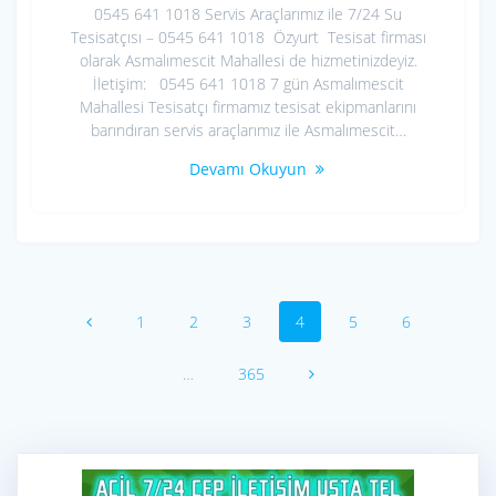
0545 641 1018 Servis Araçlarımız ile 7/24 Su
Tesisatçısı – 0545 641 1018 Özyurt Tesisat firması
olarak Asmalımescit Mahallesi de hizmetinizdeyiz.
İletişim: 0545 641 1018 7 gün Asmalımescit
Mahallesi Tesisatçı firmamız tesisat ekipmanlarını
barındıran servis araçlarımız ile Asmalımescit…
Devamı Okuyun
Yazı
Sayfa
Sayfa
Sayfa
Sayfa
Sayfa
Sayfa
1
2
3
4
5
6
dolaşımı
Sayfa
…
365