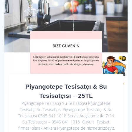
Piyangotepe Tesisatçı & Su
Tesisatçısı – 25TL
Piyangotepe Tesisatçı Su Tesisatçısı Piyangotepe
Tesisatçı Su Tesisatçısı Piyangotepe Tesisatçı & Su
Tesisatçısı 0545 641 1018 Servis Araçlarımız ile 7/24
Su Tesisatçısı – 0545 641 1018 Özyurt Tesisat
firması olarak Ankara Piyangotepe de hizmetinizdeyiz.