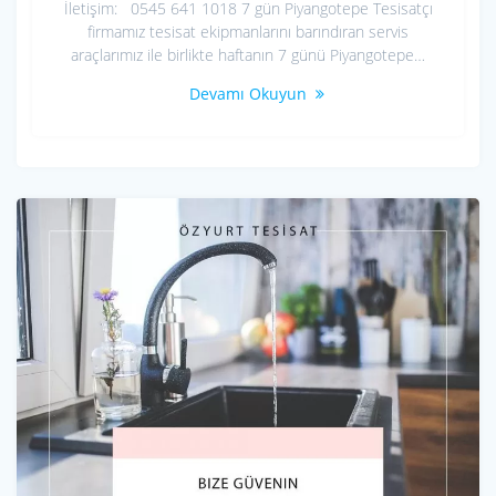
İletişim: 0545 641 1018 7 gün Piyangotepe Tesisatçı
firmamız tesisat ekipmanlarını barındıran servis
araçlarımız ile birlikte haftanın 7 günü Piyangotepe…
Devamı Okuyun