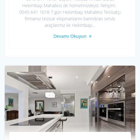
Hekimbaşı Mahallesi de hizmetinizdeyiz. İletişim:
0545 641 1018 7 gün Hekimbaşı Mahallesi Tesisatçı
firmamız tesisat ekipmanlarını barındıran servis
araçlarımız ile Hekimbaşı…
Devamı Okuyun