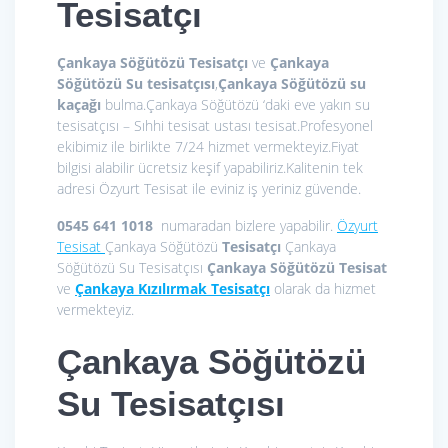
Tesisatçı
Çankaya Söğütözü Tesisatçı
ve
Çankaya
Söğütözü Su tesisatçısı
,
Çankaya Söğütözü su
kaçağı
bulma.Çankaya Söğütözü ‘daki eve yakın su
tesisatçısı – Sıhhi tesisat ustası tesisat.Profesyonel
ekibimiz ile birlikte 7/24 hizmet vermekteyiz.Fiyat
bilgisi alabilir ücretsiz keşif yapabiliriz.Kalitenin tek
adresi Özyurt Tesisat ile eviniz iş yeriniz güvende.
0545 641 1018
numaradan bizlere yapabilir.
Özyurt
Tesisat
Çankaya Söğütözü
Tesisatçı
Çankaya
Söğütözü Su Tesisatçısı
Çankaya Söğütözü Tesisat
ve
Çankaya Kızılırmak Tesisatçı
olarak da hizmet
vermekteyiz.
Çankaya Söğütözü
Su Tesisatçısı