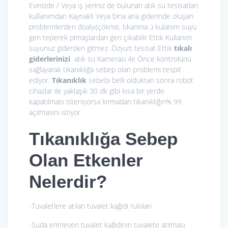
Evinizde / Veya iş yeriniz de bulunan atık su tesisatları
kullanımdan Kaynaklı Veya bina ana giderinde oluşan
problemlerden doalyı(çökme, tıkanma .) kulanım suyu
geri teperek pimaşlardan geri çıkabilir Ettik Kullanım
suyunuz giderden gitmez .Özyurt tesisat Ettik
tıkalı
giderlerinizi
atık su Kamerası ile Önce kontrolünü
sağlayarak tıkanıklığa sebep olan problemi tespit
ediyor.
Tıkanıklık
sebebi belli olduktan sonra robot
cihazlar ile yaklaşık 30 dk gibi kısa bir yerde
kapatılması isteniyorsa kırmadan tıkanıklığın% 99
açılmasını istiyor.
Tıkanıklığa Sebep
Olan Etkenler
Nelerdir?
-Tuvaletlere atılan tuvalet kağıdı ruloları
-Suda erimeyen tuvalet kağıdının tuvalete atılması