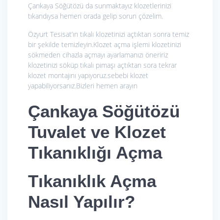
Çankaya Söğütözü da sunmaktayız klozetlerinizi
tıkandıysa hemen orada gelip sorun çözelim.
Özyurt Tesisat’ın tıkalı klozetinizi açtıktan sonra temiz
bir şekilde temizleyin.Klozet açma işlemi klozetinizi
sökmeden cihazla açmayı ayarlamanızı öneririz
klozetinizi söküp tıkalı pimaşı açtıktan sora tekrar
klozet montajını yapıyoruz.sebebi klozet
yapabiliyorsanız.Bizleri hemen arayın
Çankaya Söğütözü
Tuvalet ve Klozet
Tıkanıklığı Açma
Tıkanıklık Açma
Nasıl Yapılır?