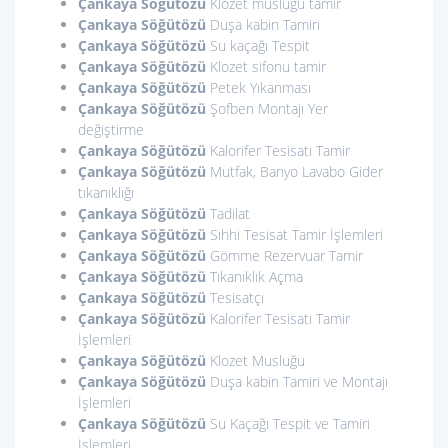
Çankaya Söğütözü
Klozet musluğu tamir
Çankaya Söğütözü
Duşa kabin Tamiri
Çankaya Söğütözü
Su kaçağı Tespit
Çankaya Söğütözü
Klozet sifonu tamir
Çankaya Söğütözü
Petek Yıkanması
Çankaya Söğütözü
Şofben Montajı Yer
değiştirme
Çankaya Söğütözü
Kalorifer Tesisatı Tamir
Çankaya Söğütözü
Mutfak, Banyo Lavabo Gider
tıkanıklığı
Çankaya Söğütözü
Tadilat
Çankaya Söğütözü
Sıhhi Tesisat Tamir İşlemleri
Çankaya Söğütözü
Gömme Rezervuar Tamir
Çankaya Söğütözü
Tıkanıklık Açma
Çankaya Söğütözü
Tesisatçı
Çankaya Söğütözü
Kalorifer Tesisatı Tamir
İşlemleri
Çankaya Söğütözü
Klozet Musluğu
Çankaya Söğütözü
Duşa kabin Tamiri ve Montajı
İşlemleri
Çankaya Söğütözü
Su Kaçağı Tespit ve Tamiri
İşlemleri