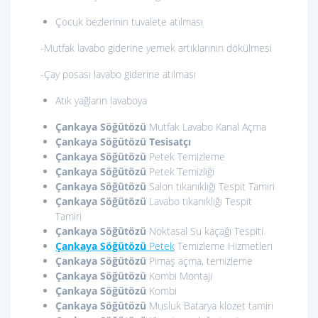
Çocuk bezlerinin tuvalete atılması
-Mutfak lavabo giderine yemek artıklarının dökülmesi
-Çay posası lavabo giderine atılması
Atık yağların lavaboya
Çankaya Söğütözü
Mutfak Lavabo Kanal Açma
Çankaya Söğütözü
Tesisatçı
Çankaya Söğütözü
Petek Temizleme
Çankaya Söğütözü
Petek Temizliği
Çankaya Söğütözü
Salon tıkanıklığı Tespit Tamiri
Çankaya Söğütözü
Lavabo tıkanıklığı Tespit
Tamiri
Çankaya Söğütözü
Noktasal Su kaçağı Tespiti
Çankaya Söğütözü
Petek
Temizleme Hizmetleri
Çankaya Söğütözü
Pimaş açma, temizleme
Çankaya Söğütözü
Kombi Montajı
Çankaya Söğütözü
Kombi
Çankaya Söğütözü
Musluk Batarya klozet tamiri