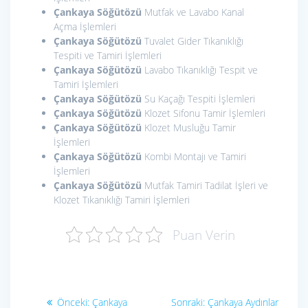
Çankaya Söğütözü
Mutfak ve Lavabo Kanal
Açma İşlemleri
Çankaya Söğütözü
Tuvalet Gider Tıkanıklığı
Tespiti ve Tamiri İşlemleri
Çankaya Söğütözü
Lavabo Tıkanıklığı Tespit ve
Tamiri İşlemleri
Çankaya Söğütözü
Su Kaçağı Tespiti İşlemleri
Çankaya Söğütözü
Klozet Sifonu Tamir İşlemleri
Çankaya Söğütözü
Klozet Musluğu Tamir
İşlemleri
Çankaya Söğütözü
Kombi Montajı ve Tamiri
İşlemleri
Çankaya Söğütözü
Mutfak Tamiri Tadilat İşleri ve
Klozet Tıkanıklığı Tamiri İşlemleri
Puan Verin
Yazı
Önceki
Sonraki
Önceki:
Çankaya
Sonraki:
Çankaya Aydınlar