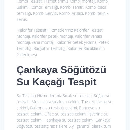
Kombi Tesisatı Hizmetlerimiz
Kombi montajı, Kombi
Bakımı, Kombi Temizliği, Kombi Tamiri, Kombi baca
temizliği, Kombi Servisi, Kombi Arızası, Kombi teknik
servis.
Kalorifer Tesisatı Hizmetlerimiz
Kalorifer Tesisatı
Montajı, Kalorifer petek montajı, Kalorifer vanası
montajı, vana montajı, Kalorifer petek yıkama, Petek
Temizliği, Radyatör Temizliği, Kalorifer Kaçaklarının
Giderilmesi
Çankaya Söğütözü
Su Kaçağı Tespit
Su Tesisatı Hizmetlerimiz
Sıcak su tesisatı, Soğuk su
tesisatı, Musluklara sıcak su çekimi, Tuvalete sıcak su
çekimi, Balkona su tesisatı çekimi, Bahçeye su
tesisatı çekimi, Ofise su tesisatı çekimi, İşyerine su
tesisatı çekimi, Fabrikaya su tesisatı çekimi. Çankaya
Söğütözü tesisatçınız sizlere 5 yıl garantili olarak tüm