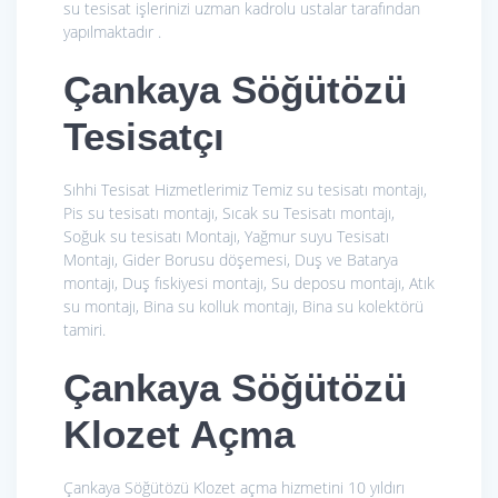
su tesisat işlerinizi uzman kadrolu ustalar tarafından
yapılmaktadır .
Çankaya Söğütözü
Tesisatçı
Sıhhi Tesisat Hizmetlerimiz
Temiz su tesisatı montajı,
Pis su tesisatı montajı, Sıcak su Tesisatı montajı,
Soğuk su tesisatı Montajı, Yağmur suyu Tesisatı
Montajı, Gider Borusu döşemesi, Duş ve Batarya
montajı, Duş fıskiyesi montajı, Su deposu montajı, Atık
su montajı, Bina su kolluk montajı, Bina su kolektörü
tamiri.
Çankaya Söğütözü
Klozet Açma
Çankaya Söğütözü Klozet açma hizmetini 10 yıldırı