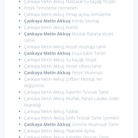
Çankaya Metin Akkuş Noktasal Su kaçağı Tespiti
Petek Temizleme Hizmetleri
Çankaya Metin Akkuş Pimaş açma, temizleme
Çankaya Metin Akkuş
Kombi Montajı
Çankaya Metin Akkuş Kombi
Çankaya Metin Akkuş
Musluk Batarya klozet
tamiri
Çankaya Metin Akkuş Klozet musluğu tamir
Çankaya Metin Akkuş
Duşa kabin Tamiri
Çankaya Metin Akkuş Su kaçağı Tespit
Çankaya Metin Akkuş Klozet sifonu tamir
Çankaya Metin Akkuş
Petek Yıkanması
Çankaya Metin Akkuş Şofben Montajı Yer
değiştirme
Çankaya Metin Akkuş Kalorifer Tesisatı Tamir
Çankaya Metin Akkuş Mutfak, Banyo Lavabo Gider
tıkanıklığı
Çankaya Metin Akkuş Tadilat
Çankaya Metin Akkuş Sıhhi Tesisat Tamir İşlemleri
Çankaya Metin Akkuş
Gömme Rezervuar Tamir
Çankaya Metin Akkuş Tıkanıklık Açma
Çankaya Metin Akkuş Kalorifer Tesisatı Tamir