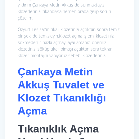
yıldırım Çankaya Metin Akkuş de sunmaktayız
klozetlerinizi tıkandıysa hemen orada gelip sorun
çözelim.
Özyurt Tesisat’ın tıkalı klozetinizi açtıktan sonra temiz
bir şekilde temizleyin.Klozet açma işlemi klozetinizi
sökmeden cihazla açmayı ayarlamanızı öneririz
klozetinizi söküp tıkalı pimaşı açtıktan sora tekrar
klozet montajını yapıyoruz sebebi klozetleriniz.
Çankaya Metin
Akkuş Tuvalet ve
Klozet Tıkanıklığı
Açma
Tıkanıklık Açma