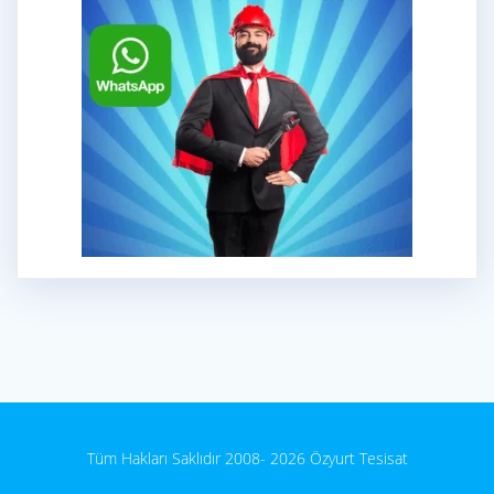
Tüm Hakları Saklıdır 2008- 2026 Özyurt Tesisat