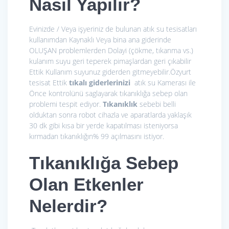
Nasıl Yapılır?
Evinizde / Veya işyeriniz de bulunan atık su tesisatları
kullanımdan Kaynaklı Veya bina ana giderinde
OLUŞAN problemlerden Dolayi (çökme, tıkanma vs.)
kulanım suyu geri teperek pimaşlardan geri çıkabilir
Ettik Kullanım suyunuz giderden gitmeyebilir.Özyurt
tesisat Ettik
tıkalı giderlerinizi
atık su Kamerası ile
Önce kontrolünü saglayarak tıkanıklığa sebep olan
problemi tespit ediyor.
Tıkanıklık
sebebi belli
olduktan sonra robot cihazla ve aparatlarda yaklaşık
30 dk gibi kısa bir yerde kapatılması isteniyorsa
kırmadan tıkanıklığın% 99 açılmasını istiyor.
Tıkanıklığa Sebep
Olan Etkenler
Nelerdir?