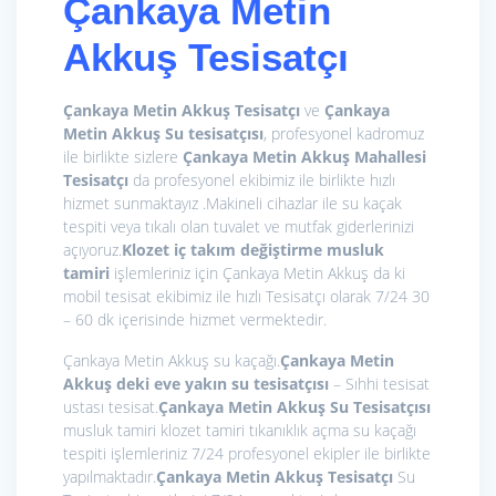
Çankaya Metin
Akkuş Tesisatçı
Çankaya Metin Akkuş Tesisatçı
ve
Çankaya
Metin Akkuş Su tesisatçısı
, profesyonel kadromuz
ile birlikte sizlere
Çankaya Metin Akkuş Mahallesi
Tesisatçı
da profesyonel ekibimiz ile birlikte hızlı
hizmet sunmaktayız .Makineli cihazlar ile su kaçak
tespiti veya tıkalı olan tuvalet ve mutfak giderlerinizi
açıyoruz.
Klozet iç takım değiştirme
musluk
tamiri
işlemleriniz için Çankaya Metin Akkuş da ki
mobil tesisat ekibimiz ile hızlı Tesisatçı olarak 7/24 30
– 60 dk içerisinde hizmet vermektedir.
Çankaya Metin Akkuş su kaçağı.
Çankaya Metin
Akkuş deki eve yakın su tesisatçısı
– Sıhhi tesisat
ustası tesisat.
Çankaya Metin Akkuş Su Tesisatçısı
musluk tamiri klozet tamiri tıkanıklık açma su kaçağı
tespiti işlemleriniz 7/24 profesyonel ekipler ile birlikte
yapılmaktadır.
Çankaya Metin Akkuş Tesisatçı
Su