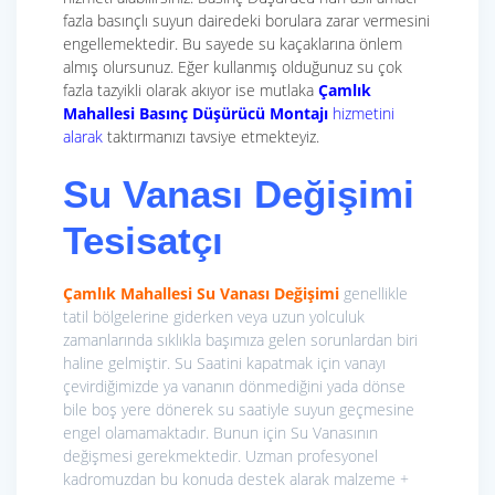
fazla basınçlı suyun dairedeki borulara zarar vermesini
engellemektedir. Bu sayede su kaçaklarına önlem
almış olursunuz. Eğer kullanmış olduğunuz su çok
fazla tazyikli olarak akıyor ise mutlaka
Çamlık
Mahallesi
Basınç Düşürücü Montajı
hizmetini
alarak
taktırmanızı tavsiye etmekteyiz.
Su Vanası Değişimi
Tesisatçı
Çamlık Mahallesi Su Vanası Değişimi
genellikle
tatil bölgelerine giderken veya uzun yolculuk
zamanlarında sıklıkla başımıza gelen sorunlardan biri
haline gelmiştir. Su Saatini kapatmak için vanayı
çevirdiğimizde ya vananın dönmediğini yada dönse
bile boş yere dönerek su saatiyle suyun geçmesine
engel olamamaktadır. Bunun için Su Vanasının
değişmesi gerekmektedir. Uzman profesyonel
kadromuzdan bu konuda destek alarak malzeme +