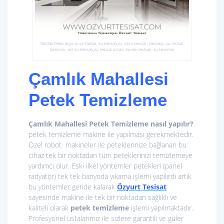
Mutfak Dekorasyonu ve Tadilat, su tesisatçısı, sıhhi tesisat , tesisatçı ,su tesisat
tamircisi, acil su tesisatçısı, tesisat ustası, kombi tesisatı, su tamircisi
Çamlık Mahallesi
Petek Temizleme
Çamlık Mahallesi Petek Temizleme nasıl yapılır?
petek temizleme makine ile yapılması gerekmektedir.
Özel robot makineler ile peteklerinize bağlanan bu
cihaz tek bir noktadan tüm peteklerinizi temizlemeye
yardımcı olur. Eski ilkel yöntemler petekleri (panel
radyatör) tek tek banyoda yıkama işlemi yapılırdı artık
bu yöntemler geride kalarak
Özyurt Tesisat
sayesinde makine ile tek bir noktadan sağlıklı ve
kaliteli olarak
petek temizleme
işlemi yapılmaktadır.
Profesyonel ustalarımız ile sizlere garantili ve güler