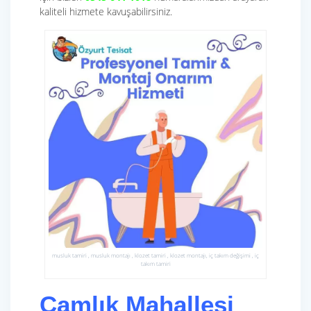
kaliteli hizmete kavuşabilirsiniz.
musluk tamiri , musluk montajı , klozet tamiri , klozet montajı, iç takım değişimi , iç
takım tamiri
Çamlık Mahallesi