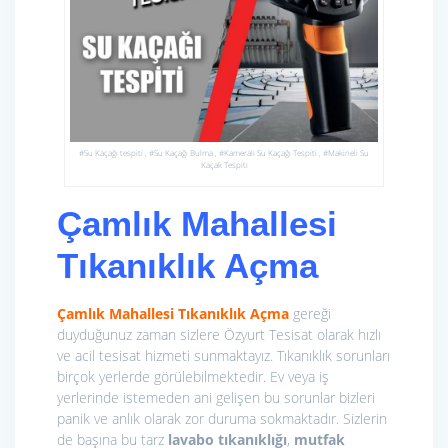
#Su Kaçağı tespiti , #Su Kaçağı Bulma , #Kameralı Su Kaçağı Tespiti , #Makineli Su
Kaçak Tespiti
Çamlık Mahallesi
Tıkanıklık Açma
Çamlık Mahallesi Tıkanıklık Açma
gereği
duyduğunuz zaman sizlere Özyurt Tesisat olarak hızlı
ve acil tesisat hizmeti sunmaktayız. Tıkanıklık sorunları
birçok yerlerde görülebilmektedir. Ev veya iş
yerlerinde istemeden ani gelişen bu sorunlar bizleri
panik ve anlık olarak zor duruma sokmaktadır. Sizlerin
de başına bu tarz
lavabo tıkanıklığı
,
mutfak