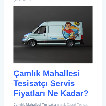
Çamlık Mahallesi
Tesisatçı Servis
Fiyatları Ne Kadar?
Çamlık Mahallesi Tesisatçı
olarak Özyurt Tesisat