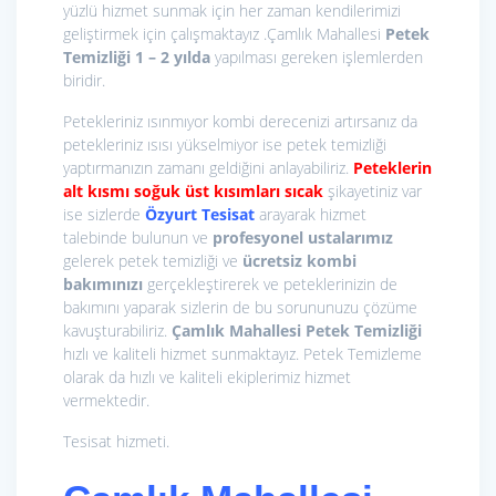
yüzlü hizmet sunmak için her zaman kendilerimizi
geliştirmek için çalışmaktayız .Çamlık Mahallesi
Petek
Temizliği 1 – 2 yılda
yapılması gereken işlemlerden
biridir.
Petekleriniz ısınmıyor kombi derecenizi artırsanız da
petekleriniz ısısı yükselmiyor ise petek temizliği
yaptırmanızın zamanı geldiğini anlayabiliriz.
Peteklerin
alt kısmı soğuk üst kısımları sıcak
şikayetiniz var
ise sizlerde
Özyurt Tesisat
arayarak hizmet
talebinde bulunun ve
profesyonel ustalarımız
gelerek petek temizliği ve
ücretsiz kombi
bakımınızı
gerçekleştirerek ve peteklerinizin de
bakımını yaparak sizlerin de bu sorununuzu çözüme
kavuşturabiliriz.
Çamlık Mahallesi Petek Temizliği
hızlı ve kaliteli hizmet sunmaktayız. Petek Temizleme
olarak da hızlı ve kaliteli ekiplerimiz hizmet
vermektedir.
Tesisat hizmeti.