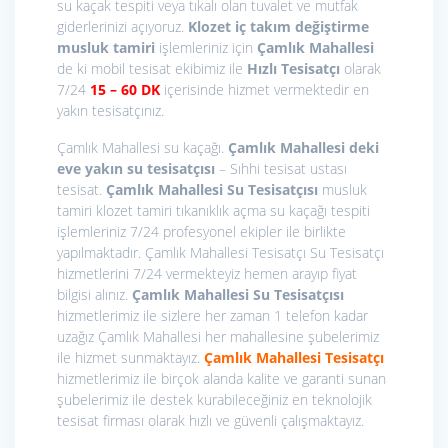
su kaçak tespiti veya tıkalı olan tuvalet ve mutfak
giderlerinizi açıyoruz.
Klozet iç takım değiştirme
musluk tamiri
işlemleriniz için
Çamlık Mahallesi
de ki mobil tesisat ekibimiz ile
Hızlı Tesisatçı
olarak
7/24
15
– 60 DK
içerisinde hizmet vermektedir en
yakın tesisatçınız.
Çamlık Mahallesi su kaçağı.
Çamlık Mahallesi deki
eve yakın su tesisatçısı
– Sıhhi tesisat ustası
tesisat.
Çamlık Mahallesi Su Tesisatçısı
musluk
tamiri klozet tamiri tıkanıklık açma su kaçağı tespiti
işlemleriniz 7/24 profesyonel ekipler ile birlikte
yapılmaktadır. Çamlık Mahallesi Tesisatçı Su Tesisatçı
hizmetlerini 7/24 vermekteyiz hemen arayıp fiyat
bilgisi alınız.
Çamlık Mahallesi Su Tesisatçısı
hizmetlerimiz ile sizlere her zaman 1 telefon kadar
uzağız Çamlık Mahallesi her mahallesine şubelerimiz
ile hizmet sunmaktayız.
Çamlık Mahallesi
Tesisatçı
hizmetlerimiz ile birçok alanda kalite ve garanti sunan
şubelerimiz ile destek kurabileceğiniz en teknolojik
tesisat firması olarak hızlı ve güvenli çalışmaktayız.