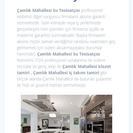
Çamlık Mahallesi Su Tesisatçısı
profesyonel
ekibimiz diğer vurguncu firmaların aksine garanti
vermektedir. Sizin evinizde veya iş yerlerinizde
gerçekleşen tüm işlemler için firmamız işçilik ve
malzeme garantisi sunmaktadır. Başka firmaların
aksine hiçbir zaman verdiğimiz randevu saatinden geç
gelmemek için sizleri aksatmayız(aksi durumlar
haricinde).
Çamlık Mahallesi Su Tesisatçısı
hizmetini 7/24 profesyonel ustalarımız ile sizlere
tecrübe ve genç ekip ile
Çamlık Mahallesi klozet
tamiri , Çamlık Mahallesi iç takım tamiri
gibi
birçok alanda Çamlık Mahallesi da bulunan şubemiz
ile hızlı ve güvenli hizmet vermekteyiz.