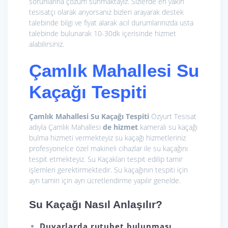
sorunlarına çözüm sunmaktayız. Sizlerde en yakın
tesisatçı olarak arıyorsanız bizleri arayarak destek
talebinde bilgi ve fiyat alarak acil durumlarınızda usta
talebinde bulunarak 10-30dk içerisinde hizmet
alabilirsiniz.
Çamlık Mahallesi Su
Kaçağı Tespiti
Çamlık Mahallesi Su Kaçağı Tespiti
Özyurt Tesisat
adıyla Çamlık Mahallesi
de hizmet
kameralı su kaçağı
bulma hizmeti vermekteyiz su kaçağı hizmetleriniz
profesyonelce özel makineli cihazlar ile su kaçağını
tespit etmekteyiz. Su Kaçakları tespit edilip tamir
işlemleri gerektirmektedir. Su kaçağının tespiti için
ayrı tamiri için ayrı ücretlendirme yapılır genelde.
Su Kaçağı Nasıl Anlaşılır?
Duvarlarda rutubet bulunması