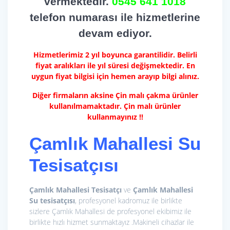
vermektedir.
0545 641 1018
telefon numarası ile hizmetlerine
devam ediyor.
Hizmetlerimiz 2 yıl boyunca garantilidir. Belirli
fiyat aralıkları ile yıl süresi değişmektedir. En
uygun fiyat bilgisi için hemen arayıp bilgi alınız.
Diğer firmaların aksine Çin malı çakma ürünler
kullanılmamaktadır. Çin malı ürünler
kullanmayınız !!
Çamlık Mahallesi Su
Tesisatçısı
Çamlık Mahallesi Tesisatçı
ve
Çamlık Mahallesi
Su tesisatçısı
, profesyonel kadromuz ile birlikte
sizlere Çamlık Mahallesi de profesyonel ekibimiz ile
birlikte hızlı hizmet sunmaktayız .Makineli cihazlar ile