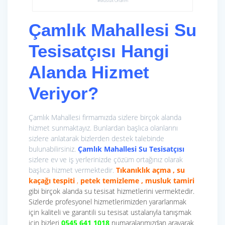
#Musluk Onarım
Çamlık Mahallesi Su
Tesisatçısı Hangi
Alanda Hizmet
Veriyor?
Çamlık Mahallesi firmamızda sizlere birçok alanda
hizmet sunmaktayız. Bunlardan başlıca olanlarını
sizlere anlatarak bizlerden destek talebinde
bulunabilirsiniz.
Çamlık Mahallesi Su Tesisatçısı
sizlere ev ve iş yerlerinizde çözüm ortağınız olarak
başlıca hizmet vermektedir.
Tıkanıklık açma , su
kaçağı tespiti
,
petek temizleme , musluk tamiri
gibi birçok alanda su tesisat hizmetlerini vermektedir.
Sizlerde profesyonel hizmetlerimizden yararlanmak
için kaliteli ve garantili su tesisat ustalarıyla tanışmak
için bizleri
0545 641 1018
numaralarımızdan arayarak