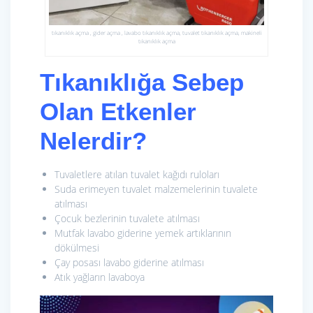
tıkanıklık açma , gider açma , lavabo tıkanıklık açma, tuvalet tıkanıklık açma, makineli
tıkanıklık açma
Tıkanıklığa Sebep
Olan Etkenler
Nelerdir?
Tuvaletlere atılan tuvalet kağıdı ruloları
Suda erimeyen tuvalet malzemelerinin tuvalete
atılması
Çocuk bezlerinin tuvalete atılması
Mutfak lavabo giderine yemek artıklarının
dökülmesi
Çay posası lavabo giderine atılması
Atık yağların lavaboya