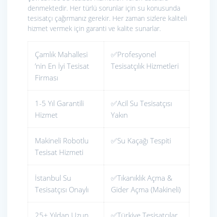
denmektedir. Her türlü sorunlar için su konusunda
tesisatçı çağırmanız gerekir. Her zaman sizlere kaliteli
hizmet vermek için garanti ve kalite sunarlar.
Çamlık Mahallesi
✅Profesyonel
’nin En İyi Tesisat
Tesisatçılık Hizmetleri
Firması
1-5 Yıl Garantili
✅Acil Su Tesisatçısı
Hizmet
Yakın
Makineli Robotlu
✅Su Kaçağı Tespiti
Tesisat Hizmeti
İstanbul Su
✅Tıkanıklık Açma &
Tesisatçısı Onaylı
Gider Açma (Makineli)
25+ Yıldan Uzun
✅Türkiye Tesisatçılar