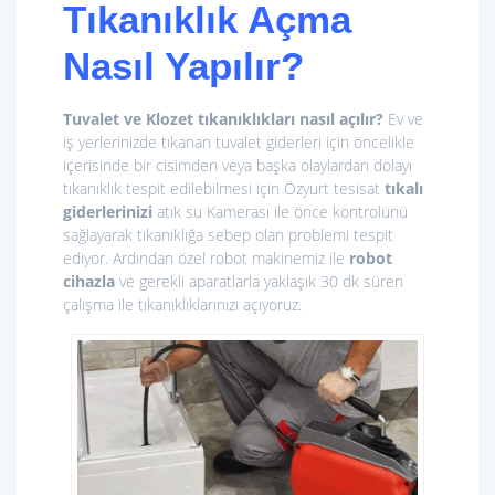
Tıkanıklık Açma
Nasıl Yapılır?
Tuvalet ve Klozet tıkanıklıkları nasıl açılır?
Ev ve
iş yerlerinizde tıkanan tuvalet giderleri için öncelikle
içerisinde bir cisimden veya başka olaylardan dolayı
tıkanıklık tespit edilebilmesi için Özyurt tesisat
tıkalı
giderlerinizi
atık su Kamerası ile önce kontrolünü
sağlayarak tıkanıklığa sebep olan problemi tespit
ediyor. Ardından özel robot makinemiz ile
r
obot
cihazla
ve gerekli aparatlarla yaklaşık 30 dk süren
çalışma ile tıkanıklıklarınızı açıyoruz.