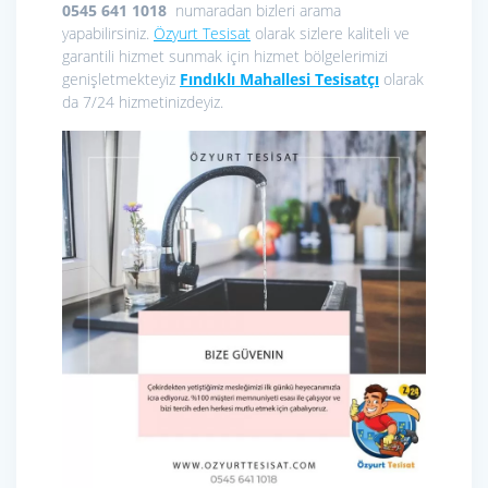
0545 641 1018
numaradan bizleri arama
yapabilirsiniz.
Özyurt Tesisat
olarak sizlere kaliteli ve
garantili hizmet sunmak için hizmet bölgelerimizi
genişletmekteyiz
Fındıklı Mahallesi Tesisatçı
olarak
da 7/24 hizmetinizdeyiz.