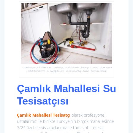
su tesisatçısı , sıhhi tesisatçı , tesisatçı , musluk tamiri , batarya montajı , gider açma
, petek temizleme , su kaçağı tespiti , korniş montajı , tamir , onarım ,tadilat
Çamlık Mahallesi Su
Tesisatçısı
Çamlık Mahallesi Tesisatçı
olarak profesyonel
ustalarımız ile birlikte Türkiye’nin birçok mahallesinde
7/24 özel servis araçlarımız ile tüm sıhhi tesisat