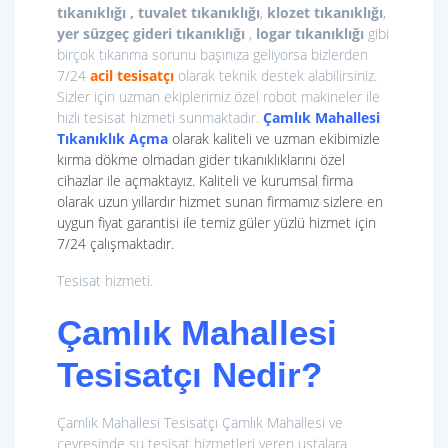
tıkanıklığı , tuvalet tıkanıklığı
,
klozet tıkanıklığı
,
yer süzgeç gideri tıkanıklığı
,
logar tıkanıklığı
gibi
birçok tıkanma sorunu başınıza geliyorsa bizlerden
7/24
acil tesisatçı
olarak teknik destek alabilirsiniz.
Sizler için uzman ekiplerimiz özel robot makineler ile
hızlı tesisat hizmeti sunmaktadır.
Çamlık Mahallesi
Tıkanıklık Açma
olarak kaliteli ve uzman ekibimizle
kırma dökme olmadan gider tıkanıklıklarını özel
cihazlar ile açmaktayız. Kaliteli ve kurumsal firma
olarak uzun yıllardır hizmet sunan firmamız sizlere en
uygun fiyat garantisi ile temiz güler yüzlü hizmet için
7/24 çalışmaktadır.
Tesisat hizmeti.
Çamlık Mahallesi
Tesisatçı Nedir?
Çamlık Mahallesi Tesisatçı Çamlık Mahallesi ve
çevresinde su tesisat hizmetleri veren ustalara