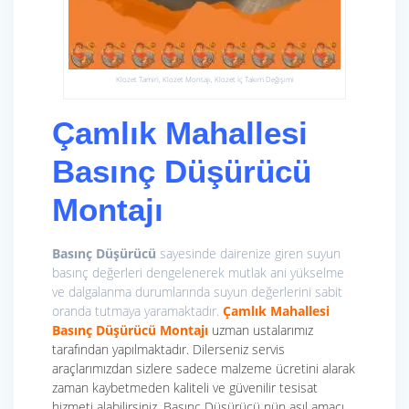
Klozet Tamiri, Klozet Montajı, Klozet İç Takım Değişimi
Çamlık Mahallesi
Basınç Düşürücü
Montajı
Basınç Düşürücü
sayesinde dairenize giren suyun
basınç değerleri dengelenerek mutlak ani yükselme
ve dalgalanma durumlarında suyun değerlerini sabit
oranda tutmaya yaramaktadır.
Çamlık Mahallesi
Basınç Düşürücü Montajı
uzman ustalarımız
tarafından yapılmaktadır. Dilerseniz servis
araçlarımızdan sizlere sadece malzeme ücretini alarak
zaman kaybetmeden kaliteli ve güvenilir tesisat
hizmeti alabilirsiniz. Basınç Düşürücü nün asıl amacı