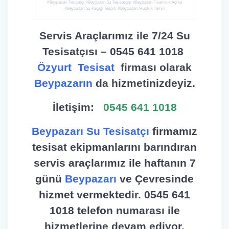
#Beypazarı Tesisatçı #Beypazarı Su Tesisatçısı #Beypazarı Tıkanıklık Açma
#Beypazarı Su Kaçağı Tespiti #Beypazarı Musluk Tamiri
Servis Araçlarımız ile 7/24 Su
Tesisatçısı – 0545 641 1018
Özyurt Tesisat
firması olarak
Beypazarın
da hizmetinizdeyiz.
İletişim:
0545 641 1018
Beypazarı Su Tesisatçı
firmamız
tesisat ekipmanlarını barındıran
servis araçlarımız ile haftanın 7
günü
Beypazarı
ve Çevresinde
hizmet vermektedir. 0545 641
1018 telefon numarası ile
hizmetlerine devam ediyor.