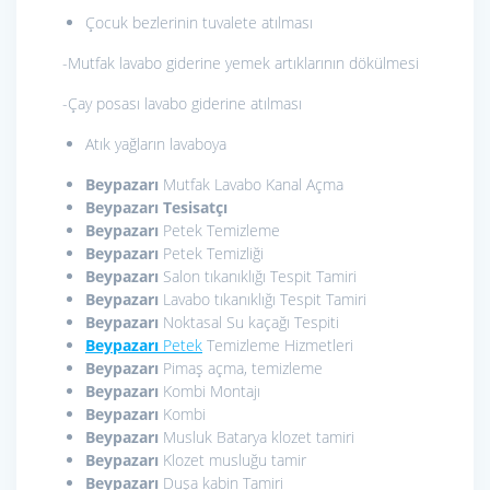
Çocuk bezlerinin tuvalete atılması
-Mutfak lavabo giderine yemek artıklarının dökülmesi
-Çay posası lavabo giderine atılması
Atık yağların lavaboya
Beypazarı
Mutfak Lavabo Kanal Açma
Beypazarı
Tesisatçı
Beypazarı
Petek Temizleme
Beypazarı
Petek Temizliği
Beypazarı
Salon tıkanıklığı Tespit Tamiri
Beypazarı
Lavabo tıkanıklığı Tespit Tamiri
Beypazarı
Noktasal Su kaçağı Tespiti
Beypazarı
Petek
Temizleme Hizmetleri
Beypazarı
Pimaş açma, temizleme
Beypazarı
Kombi Montajı
Beypazarı
Kombi
Beypazarı
Musluk Batarya klozet tamiri
Beypazarı
Klozet musluğu tamir
Beypazarı
Duşa kabin Tamiri