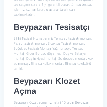
tesisatçınız sizlere 5 yıl garantili olarak tüm su tesisat
işlerinizi uzman kadrolu ustalar tarafından
yapılmaktadır .
Beypazarı Tesisatçı
Sıhhi Tesisat Hizmetlerimiz
Temiz su tesisatı montajı,
Pis su tesisatı montajı, Sıcak su Tesisatı montajı,
Soğuk su tesisatı Montajı, Yağmur suyu Tesisatı
Montajı, Gider Borusu döşemesi, Duş ve Batarya
montajı, Duş fıskiyesi montajı, Su deposu montajı, Atık
su montajı, Bina su kolluk montajı, Bina su kolektörü
tamiri.
Beypazarı Klozet
Açma
Beypazarı Klozet açma hizmetini 10 yıldırı Beypazarı