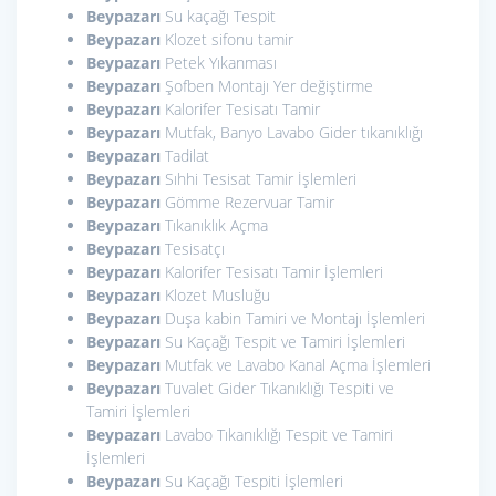
Beypazarı
Su kaçağı Tespit
Beypazarı
Klozet sifonu tamir
Beypazarı
Petek Yıkanması
Beypazarı
Şofben Montajı Yer değiştirme
Beypazarı
Kalorifer Tesisatı Tamir
Beypazarı
Mutfak, Banyo Lavabo Gider tıkanıklığı
Beypazarı
Tadilat
Beypazarı
Sıhhi Tesisat Tamir İşlemleri
Beypazarı
Gömme Rezervuar Tamir
Beypazarı
Tıkanıklık Açma
Beypazarı
Tesisatçı
Beypazarı
Kalorifer Tesisatı Tamir İşlemleri
Beypazarı
Klozet Musluğu
Beypazarı
Duşa kabin Tamiri ve Montajı İşlemleri
Beypazarı
Su Kaçağı Tespit ve Tamiri İşlemleri
Beypazarı
Mutfak ve Lavabo Kanal Açma İşlemleri
Beypazarı
Tuvalet Gider Tıkanıklığı Tespiti ve
Tamiri İşlemleri
Beypazarı
Lavabo Tıkanıklığı Tespit ve Tamiri
İşlemleri
Beypazarı
Su Kaçağı Tespiti İşlemleri