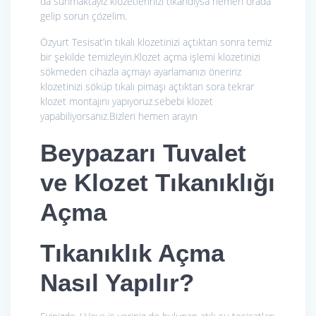
da sunmaktayız klozetlerinizi tıkandıysa hemen orada
gelip sorun çözelim.
Özyurt Tesisat’ın tıkalı klozetinizi açtıktan sonra temiz
bir şekilde temizleyin.Klozet açma işlemi klozetinizi
sökmeden cihazla açmayı ayarlamanızı öneririz
klozetinizi söküp tıkalı pimaşı açtıktan sora tekrar
klozet montajını yapıyoruz.sebebi klozet
yapabiliyorsanız.Bizleri hemen arayın
Beypazarı Tuvalet
ve Klozet Tıkanıklığı
Açma
Tıkanıklık Açma
Nasıl Yapılır?