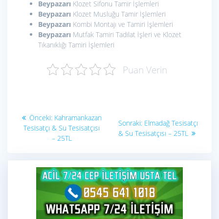
Beypazarı
Klozet Sifonu Tamir İşlemleri
Beypazarı
Klozet Musluğu Tamir İşlemleri
Beypazarı
Kombi Montajı ve Tamiri İşlemleri
Beypazarı
Mutfak Tamiri Tadilat İşleri ve Klozet
Tıkanıklığı Tamiri İşlemleri
Puan Verin
Yazı
Önceki
Önceki:
Kahramankazan
Sonraki
Sonraki:
Elmadağ Tesisatçı
yazı:
gezinmesi
Tesisatçı & Su Tesisatçısı
yazı:
& Su Tesisatçısı – 25TL
– 25TL