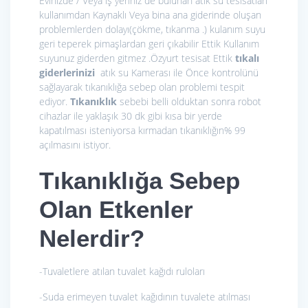
Evinizde / Veya iş yeriniz de bulunan atık su tesisatları
kullanımdan Kaynaklı Veya bina ana giderinde oluşan
problemlerden dolayı(çökme, tıkanma .) kulanım suyu
geri teperek pimaşlardan geri çıkabilir Ettik Kullanım
suyunuz giderden gitmez .Özyurt tesisat Ettik
tıkalı
giderlerinizi
atık su Kamerası ile Önce kontrolünü
sağlayarak tıkanıklığa sebep olan problemi tespit
ediyor.
Tıkanıklık
sebebi belli olduktan sonra robot
cihazlar ile yaklaşık 30 dk gibi kısa bir yerde
kapatılması isteniyorsa kırmadan tıkanıklığın% 99
açılmasını istiyor.
Tıkanıklığa Sebep
Olan Etkenler
Nelerdir?
-Tuvaletlere atılan tuvalet kağıdı ruloları
-Suda erimeyen tuvalet kağıdının tuvalete atılması