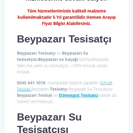
Tüm hizmetlerimizde kaliteli malzeme
kullanılmaktadır 5 Yıl garantilidir.Hemen Arayıp
Fiyat Bilgisi Alabilirsiniz.
Beypazarı Tesisatçı
Beypazarı Tesisatçı
ve
Beypazarı Su
tesisatçısı
,
Beypazarı su kaçağı
bulma.Beypazarı
‘daki eve yakın su tesisatçısı – Sıhhi tesisat ustası
tesisat.
0545 641 1018
numaradan bizlere yapabilir.
Özyurt
Tesisat
Beypazarı
Tesisatçı
Beypazarı Su Tesisatçısı
Beypazarı Tesisat
ve
Etimesgut Tesisatçı
olarak da
hizmet vermekteyiz.
Beypazarı Su
Tesisatçısı