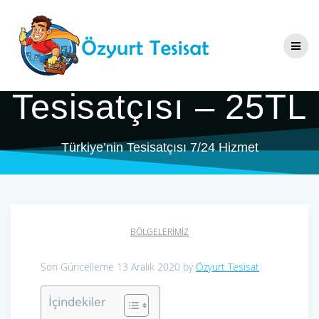
Skip
Beypazarı
to
content
Tesisatçı & Su
Tesisatçısı – 25TL
Türkiye’nin Tesisatçısı 7/24 Hizmet
BÖLGELERIMIZ
Son Güncelleme 13 Aralık 2020 by
Özyurt Tesisat
İçindekiler