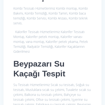
Kombi Tesisatı Hizmetlerimiz
Kombi montajı, Kombi
Bakımı, Kombi Temizliği, Kombi Tamiri, Kombi baca
temizliği, Kombi Servisi, Kombi Arızası, Kombi teknik
servis.
Kalorifer Tesisatı Hizmetlerimiz
Kalorifer Tesisatı
Montajı, Kalorifer petek montajı, Kalorifer vanası
montajı, vana montajı, Kalorifer petek yıkama, Petek
Temizliği, Radyatör Temizliği, Kalorifer Kaçaklarının
Giderilmesi
Beypazarı Su
Kaçağı Tespit
Su Tesisatı Hizmetlerimiz
Sıcak su tesisatı, Soğuk su
tesisatı, Musluklara sıcak su çekimi, Tuvalete sıcak su
çekimi, Balkona su tesisatı çekimi, Bahçeye su
tesisatı çekimi, Ofise su tesisatı çekimi, İşyerine su
tesisatı çekimi, Fabrikaya su tesisatı çekimi. Beypazarı