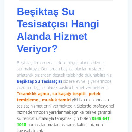
Beşiktaş Su
Tesisatçısı Hangi
Alanda Hizmet
Veriyor?
Beşiktaş firmamızda sizlere birçok alanda hizmet
sunmaktayız. Bunlardan başlıca olanlarını sizlere
anlatarak bizlerden destek talebinde bulunabilirsiniz.
Beşiktaş Su Tesisatçısı
sizlere ev ve iş yerlerinizde
çözüm ortağınız olarak başlıca hizmet vermektedir.
Tıkanıklık açma , su kaçağı tespiti
,
petek
temizleme , musluk tamiri
gibi birçok alanda su
tesisat hizmetlerini vermektedir. Sizlerde profesyonel
hizmetlerimizden yararlanmak için kaliteli ve garantili
su tesisat ustalarıyla tanışmak için bizleri
0545 641
1018
numaralarımızdan arayarak kaliteli hizmete
kavuşabilirsiniz.