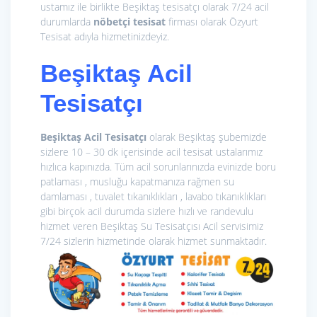
ustamız ile birlikte Beşiktaş tesisatçı olarak 7/24 acil
durumlarda
nöbetçi tesisat
firması olarak Özyurt
Tesisat adıyla hizmetinizdeyiz.
Beşiktaş Acil
Tesisatçı
Beşiktaş Acil Tesisatçı
olarak Beşiktaş şubemizde
sizlere 10 – 30 dk içerisinde acil tesisat ustalarımız
hızlıca kapınızda. Tüm acil sorunlarınızda evinizde boru
patlaması , musluğu kapatmanıza rağmen su
damlaması , tuvalet tıkanıklıkları , lavabo tıkanıklıkları
gibi birçok acil durumda sizlere hızlı ve randevulu
hizmet veren Beşiktaş Su Tesisatçısı Acil servisimiz
7/24 sizlerin hizmetinde olarak hizmet sunmaktadır.