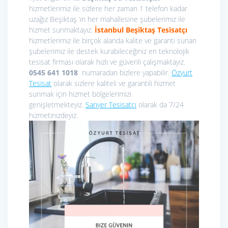
hizmetlerimiz ile sizlere her zaman 1 telefon kadar
uzağız Beşiktaş ‘ın her mahallesine şubelerimiz ile
hizmet sunmaktayız.
İstanbul Beşiktaş
Tesisatçı
hizmetlerimiz ile birçok alanda kalite ve garanti sunan
şubelerimiz ile destek kurabileceğiniz en teknolojik
tesisat firması olarak hızlı ve güvenli çalışmaktayız.
0545 641 1018
numaradan bizlere yapabilir.
Özyurt
Tesisat
olarak sizlere kaliteli ve garantili hizmet
sunmak için hizmet bölgelerimizi
genişletmekteyiz.
Sarıyer Tesisatçı
olarak da 7/24
hizmetinizdeyiz.