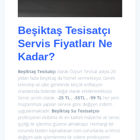
Beşiktaş Tesisatçı
Servis Fiyatları Ne
Kadar?
Beşiktaş Tesisatçı
olarak Özyurt Tesisat adıyla 20
yıldan fazla Beşiktaş da hizmet vermekteyiz. Gerek
teknoloji ve ülke genelinde birçok enflasyon
oranlarında bizlerde doğal olarak etkilenmekteyiz.
Servis ücreti olarak
-25 TL , -55TL , -99 TL
her yeni
müşterimize yapılan servise göre değişen indirim
uygulanmaktadır.
Beşiktaş Su Tesisatçısı
profesyonel ekibimiz ile en kaliteli malzeme ve servis
işçiliği ile işlerimiz güvene almaktayız. Herhangi bir
sorunda bizden kaynaklanan tüm sorunlarda ücretsiz
değişim iade işlemlerimiz ile sizlere profesyonel