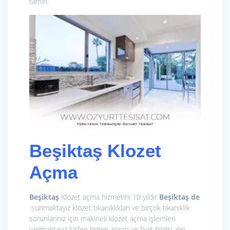
tamiri.
Beşiktaş
Klozet
Açma
Beşiktaş
Klozet açma hizmetini 10 yıldır
Beşiktaş de
sunmaktayız klozet tıkanıklıkları ve birçok tıkanıklık
sorunlarınız için makineli klozet açma işlemleri
yapmaktayız lütfen bizleri arayın ve fiyat bilgisi alın