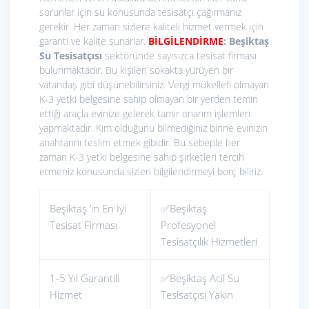
sorunlar için su konusunda tesisatçı çağırmanız
gerekir. Her zaman sizlere kaliteli hizmet vermek için
garanti ve kalite sunarlar.
BİLGİLENDİRME
: Beşiktaş
Su Tesisatçısı
sektöründe sayısızca tesisat firması
bulunmaktadır. Bu kişileri sokakta yürüyen bir
vatandaş gibi düşünebilirsiniz. Vergi mükellefi olmayan
K-3 yetki belgesine sahip olmayan bir yerden temin
ettiği araçla evinize gelerek tamir onarım işlemleri
yapmaktadır. Kim olduğunu bilmediğiniz birine evinizin
anahtarını teslim etmek gibidir. Bu sebeple her
zaman K-3 yetki belgesine sahip şirketleri tercih
etmeniz konusunda sizleri bilgilendirmeyi borç biliriz.
Beşiktaş ’ın En İyi
✅Beşiktaş
Tesisat Firması
Profesyonel
Tesisatçılık Hizmetleri
1-5 Yıl Garantili
✅Beşiktaş Acil Su
Hizmet
Tesisatçısı Yakın