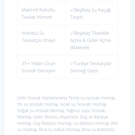
Makineli Robotlu
✅Beşiktaş Su Kaçağı
Tesisat Hizmeti
Tespiti
İstanbul Su
✅Beşiktaş Tıkanıklık
Tesisatçısı Onaylı
Açma & Gider Açma
(Makineli)
25+ Yıldan Uzun
✅Türkiye Tesisatçılar
Süredir Deneyim
Derneği Üyesi
Sıhhi Tesisat Hizmetlerimiz
Temiz su tesisatı montajı,
Pis su tesisatı montajı, Sıcak su Tesisatı montajı,
Soğuk su tesisatı Montajı, Yağmur suyu Tesisatı
Montajı, Gider Borusu döşemesi, Duş ve Batarya
montajı, Duş fıskiyesi montajı, Su deposu montajı, Atık
su montajı, Bina su kolluk montajı, Bina su kolektörü