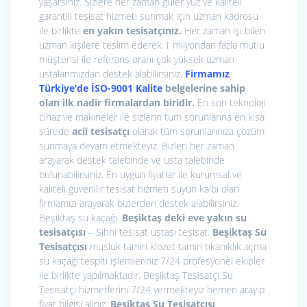
yaşarsınız. Sizlere her zaman güler yüz ve kaliteli
garantili tesisat hizmeti sunmak için uzman kadrosu
ile birlikte
en yakın tesisatçınız.
Her zaman işi bilen
uzman kişilere teslim ederek 1 milyondan fazla mutlu
müşterisi ile referans oranı çok yüksek uzman
ustalarımızdan destek alabilirsiniz.
Firmamız
Türkiye’de İSO-9001 Kalite
belgelerine sahip
olan ilk nadir firmalardan biridir.
En son teknoloji
cihaz ve makineler ile sizlerin tüm sorunlarına en kısa
sürede
acil tesisatçı
olarak tüm sorunlarınıza çözüm
sunmaya devam etmekteyiz. Bizleri her zaman
arayarak destek talebinde ve usta talebinde
bulunabilirsiniz. En uygun fiyatlar ile kurumsal ve
kaliteli güvenilir tesisat hizmeti suyun kalbi olan
firmamızı arayarak bizlerden destek alabilirsiniz.
Beşiktaş su kaçağı.
Beşiktaş deki eve yakın su
tesisatçısı
– Sıhhi tesisat ustası tesisat.
Beşiktaş Su
Tesisatçısı
musluk tamiri klozet tamiri tıkanıklık açma
su kaçağı tespiti işlemleriniz 7/24 profesyonel ekipler
ile birlikte yapılmaktadır. Beşiktaş Tesisatçı Su
Tesisatçı hizmetlerini 7/24 vermekteyiz hemen arayıp
fiyat bilgisi alınız.
Beşiktaş Su Tesisatçısı