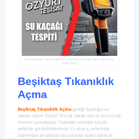
#Su Kaçağı tespiti , #Su Kaçağı Bulma , #Kameralı Su Kaçağı Tespiti , #Makineli Su
Kaçak Tespiti
Beşiktaş Tıkanıklık
Açma
Beşiktaş Tıkanıklık Açma
gereği duyduğunuz
zaman sizlere Özyurt Tesisat olarak hızlı ve acil tesisat
hizmeti sunmaktayız. Tıkanıklık sorunları birçok
yerlerde görülebilmektedir. Ev veya iş yerlerinde
istemeden ani gelişen bu sorunlar bizleri panik ve