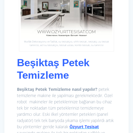
Mutfak Dekorasyonu ve Tadilat, su tesisatçısı, sıhhi tesisat , tesisatçı ,su tesisat
tamircisi, acil su tesisatçısı, tesisat ustası, kombi tesisatı, su tamircisi
Beşiktaş Petek
Temizleme
Beşiktaş Petek Temizleme nasıl yapılır?
petek
temizleme makine ile yapılması gerekmektedir. Özel
robot makineler ile peteklerinize bağlanan bu cihaz
tek bir noktadan tüm peteklerinizi temizlemeye
yardımcı olur. Eski ilkel yöntemler petekleri (panel
radyatör) tek tek banyoda yıkama işlemi yapılırdı artık
bu yöntemler geride kalarak
Özyurt Tesisat
sayesinde makine ile tek bir noktadan sağlıklı ve