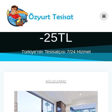
Skip
Beşiktaş Tesisatçı
to
content
& Su Tesisatçısı
-25TL
Türkiye’nin Tesisatçısı 7/24 Hizmet
BÖLGELERIMIZ