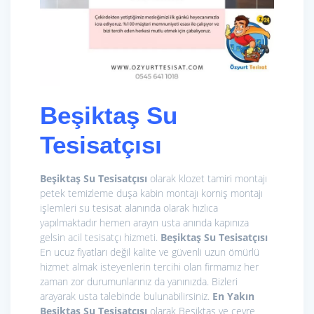
Beşiktaş Su
Tesisatçısı
Beşiktaş Su Tesisatçısı
olarak klozet tamiri montajı
petek temizleme duşa kabin montajı korniş montajı
işlemleri su tesisat alanında olarak hızlıca
yapılmaktadır hemen arayın usta anında kapınıza
gelsin acil tesisatçı hizmeti.
Beşiktaş Su Tesisatçısı
En ucuz fiyatları değil kalite ve güvenli uzun ömürlü
hizmet almak isteyenlerin tercihi olan firmamız her
zaman zor durumunlarınız da yanınızda. Bizleri
arayarak usta talebinde bulunabilirsiniz.
En Yakın
Beşiktaş Su Tesisatçısı
olarak Beşiktaş ve çevre