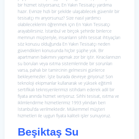
bir hizmet istiyorsanız, En Yakın Tesisatçı yardıma
hazır. Evinize hızlı bir şekilde ulaşabilecek güvenilir bir
tesisatçı mı arıyorsunuz? Size nasıl yardımcı
olabileceklerini öğrenmek için En Yakın Tesisatçı
arayabilirsiniz. İstanbul ve birçok şehirde binlerce
memnun müşteriyle, insanların sıhhi tesisat ihtiyaçları
söz konusu olduğunda En Yakın Tesisatçı neden
güvendikleri konusunda hiçbir şüphe yok. Bir
apartmanın bakımını yapmak zor bir iştir. Kiracılarınızın
su boruları veya ısıtma sistemlerinde bir sorunları
varsa, pahalı bir tamircinin gelmesini günlerce
bekleyemezler. İşte burada devreye giriyoruz! Son
teknoloji ekipmanlar kullanarak ve yüksek eğitimli
sertifikalı teknisyenlerimizi istihdam ederek adil bir
fiyata anında hizmet veriyoruz. Sıhhi tesisat, ısıtma ve
iklimlendirme hizmetlerimiz 1993 yılından beri
İstanbul’da verilmektedir. Mükemmel müşteri
hizmetleri ile uygun fiyata kaliteli işler sunuyoruz.
Beşiktaş Su