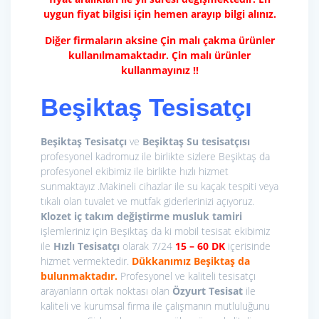
uygun fiyat bilgisi için hemen arayıp bilgi alınız.
Diğer firmaların aksine Çin malı çakma ürünler
kullanılmamaktadır. Çin malı ürünler
kullanmayınız !!
Beşiktaş Tesisatçı
Beşiktaş Tesisatçı
ve
Beşiktaş Su tesisatçısı
profesyonel kadromuz ile birlikte sizlere Beşiktaş da
profesyonel ekibimiz ile birlikte hızlı hizmet
sunmaktayız .Makineli cihazlar ile su kaçak tespiti veya
tıkalı olan tuvalet ve mutfak giderlerinizi açıyoruz.
Klozet iç takım değiştirme
musluk tamiri
işlemleriniz için Beşiktaş da ki mobil tesisat ekibimiz
ile
Hızlı Tesisatçı
olarak 7/24
15
– 60 DK
içerisinde
hizmet vermektedir.
Dükkanımız Beşiktaş da
bulunmaktadır.
Profesyonel ve kaliteli tesisatçı
arayanların ortak noktası olan
Özyurt Tesisat
ile
kaliteli ve kurumsal firma ile çalışmanın mutluluğunu