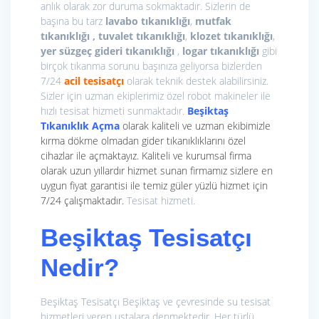
anlık olarak zor duruma sokmaktadır. Sizlerin de
başına bu tarz
lavabo tıkanıklığı
,
mutfak
tıkanıklığı , tuvalet tıkanıklığı
,
klozet tıkanıklığı
,
yer süzgeç gideri tıkanıklığı
,
logar tıkanıklığı
gibi
birçok tıkanma sorunu başınıza geliyorsa bizlerden
7/24
acil tesisatçı
olarak teknik destek alabilirsiniz.
Sizler için uzman ekiplerimiz özel robot makineler ile
hızlı tesisat hizmeti sunmaktadır.
Beşiktaş
Tıkanıklık Açma
olarak kaliteli ve uzman ekibimizle
kırma dökme olmadan gider tıkanıklıklarını özel
cihazlar ile açmaktayız. Kaliteli ve kurumsal firma
olarak uzun yıllardır hizmet sunan firmamız sizlere en
uygun fiyat garantisi ile temiz güler yüzlü hizmet için
7/24 çalışmaktadır.
Tesisat hizmeti.
Beşiktaş Tesisatçı
Nedir?
Beşiktaş Tesisatçı Beşiktaş ve çevresinde su tesisat
hizmetleri veren ustalara denmektedir. Her türlü