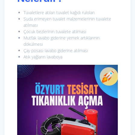
Tuvaletlere atılan tuvalet kağıdı ruloları
Suda erimeyen tuvalet malzemelerinin tuvalete
atılması
Çocuk bezlerinin tuvalete atılması
Mutfak lavabo giderine yemek artıklarının
dökülmesi
Çay posası lavabo giderine atılması
Atık yağların lavaboya