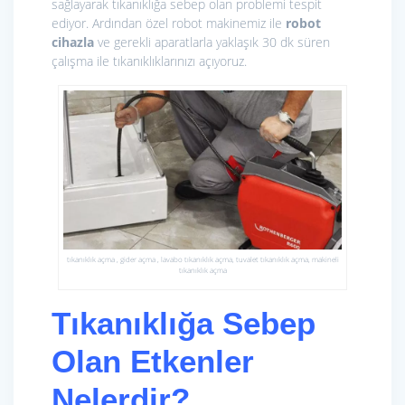
sağlayarak tıkanıklığa sebep olan problemi tespit
ediyor. Ardından özel robot makinemiz ile
r
obot
cihazla
ve gerekli aparatlarla yaklaşık 30 dk süren
çalışma ile tıkanıklıklarınızı açıyoruz.
tıkanıklık açma , gider açma , lavabo tıkanıklık açma, tuvalet tıkanıklık açma, makineli
tıkanıklık açma
Tıkanıklığa Sebep
Olan Etkenler
Nelerdir?