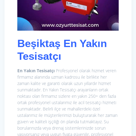
Beşiktaş En Yakın
Tesisatçı
En Yakın Tesisatçı
Profesyonel olarak hizmet veren
firmamız alanında uzman kadrosu ile birlikte her
zaman kalite ve garanti olarak uzun yıllardır hizmet
sunmaktadır. En Yakın Tesisatçı arayanların ortak
noktası olan firmamız sizlere en yakın 250+ den fazla
ortak profesyonel ustalarımız ile acil tesisatçı hizmeti
sunmaktadır. Belirli ilçe ve mahallerdeki özel
ustalarımız ile müşterilerimizi buluşturarak her zaman
güven ve kaliteli işçiliği ön planda tutmaktayız. Su
borularınızda veya drenaj sistemlerinizde sorun
yaşıyorsanız veya uygun fiyata güvenilir, profesyonel