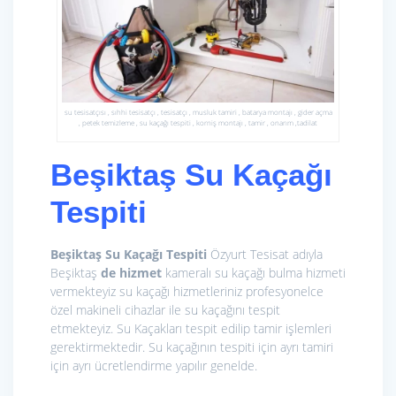
su tesisatçısı , sıhhi tesisatçı , tesisatçı , musluk tamiri , batarya montajı , gider açma
, petek temizleme , su kaçağı tespiti , korniş montajı , tamir , onarım ,tadilat
Beşiktaş Su Kaçağı
Tespiti
Beşiktaş Su Kaçağı Tespiti
Özyurt Tesisat adıyla
Beşiktaş
de hizmet
kameralı su kaçağı bulma hizmeti
vermekteyiz su kaçağı hizmetleriniz profesyonelce
özel makineli cihazlar ile su kaçağını tespit
etmekteyiz. Su Kaçakları tespit edilip tamir işlemleri
gerektirmektedir. Su kaçağının tespiti için ayrı tamiri
için ayrı ücretlendirme yapılır genelde.