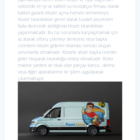
sektörde en iyi ve kaliteli su tesisatçısı firması olarak
kaliteli garanti klozet açma hizmeti vermekteyiz.
Klozet tıkanıklıkları genel olarak tuvalet peçeteleri
fazla derecede atıldığında klozet tıkanıklıkları
yaşanmaktadır. Bu tür sorunlarla karşılaşmamak için
az atarak sifonu çekmeyi deneyiniz veya başka
cisimlerin klozet giderini tıkaması sonrası oluşan
sorunlarda olmaktadır. Klozete atılan başka cisimler
gider tıkayarak tıkanıklığa sebep olmaktadır. Bizler
makine yardımı ile tıkalı olan parçayı kanca , delme
veya diğer aparatlarımız ile işlem uygulayarak
çıkarmaktayız.