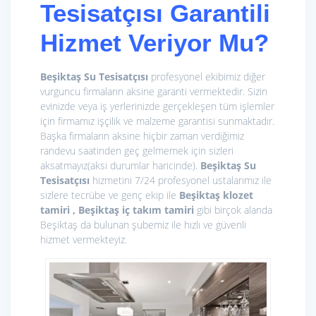
Tesisatçısı Garantili
Hizmet Veriyor Mu?
Beşiktaş Su Tesisatçısı
profesyonel ekibimiz diğer
vurguncu firmaların aksine garanti vermektedir. Sizin
evinizde veya iş yerlerinizde gerçekleşen tüm işlemler
için firmamız işçilik ve malzeme garantisi sunmaktadır.
Başka firmaların aksine hiçbir zaman verdiğimiz
randevu saatinden geç gelmemek için sizleri
aksatmayız(aksi durumlar haricinde).
Beşiktaş Su
Tesisatçısı
hizmetini 7/24 profesyonel ustalarımız ile
sizlere tecrübe ve genç ekip ile
Beşiktaş klozet
tamiri , Beşiktaş iç takım tamiri
gibi birçok alanda
Beşiktaş da bulunan şubemiz ile hızlı ve güvenli
hizmet vermekteyiz.