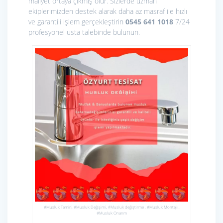
maliyet ortaya çıkmış olur. Sizlerde uzman
ekiplerimizden destek alarak daha az masraf ile hızlı
ve garantili işlem gerçekleştirin
0545 641 1018
7/24
profesyonel usta talebinde bulunun.
#Musluk Tamiri, #Musluk Değişimi, #Musluk değiştirme , #Musluk Montajı ,
#Musluk Onarım